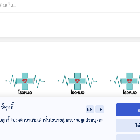
้คุกกี้
EN
TH
ย
เมื่อทุกข์เข้ามา ทำ
เมื่อทุกข์เข้ามา ทำ
หมัดแมวอันตรา
อย่างไรให้ทุกข์จากไป
อย่างไรให้ทุกข์จากไป
หรือไม่
บคุกกี้ โปรดศึกษาเพิ่มเติมที่นโยบายคุ้มครองข้อมูลส่วนบุคคล
ไม
: (Health Talk
โรงหมอ
โรงหมอ
โรงหมอ
Health Tips)