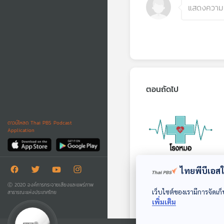
ตอนถัดไป
ดาวน์โหลด Thai PBS Podcast
Application
ไทยพีบีเอสใช
พฤติกรรมทำร้ายไต :
Ⓒ 2020 องค์การกระจายเสียงและแพร่ภาพ
(Health Talk
เว็บไซต์ของเรามีการจัดเก็
สาธารณะแห่งประเทศไทย
Health Tips)
เพิ่มเติม
โรงหมอ