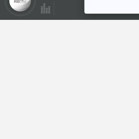
ตอนที่เกี่ยวข้อง
EP. 1217: เอะอะกินแต่
ยาแก้ปวด ระวังให้ดี
ไตวายเฉียบพลันจะ
โรงหมอ
ถามหาแบบไม่รู้ตัว