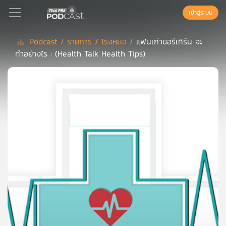
เข้าสู่ระบบ
Podcast /
รายการ /
โรงหมอ /
แฟนเก่าขอรีเทิร์น จะ
ทำอย่างไร : (Health Talk Health Tips)
Podcast
เพล
ย์
ลิ
สต์
แนะนำ
เพล
ย์
ลิ
สต์
ของ