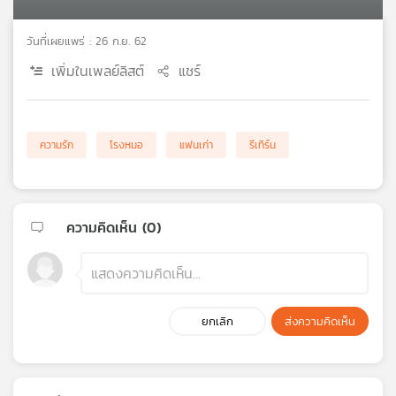
เครือ
ข่าย
วันที่เผยแพร่ : 26 ก.ย. 62
วิทยุ
เพิ่มในเพลย์ลิสต์
แชร์
ไทย
พี
บี
เอส
ความรัก
โรงหมอ
แฟนเก่า
รีเทิร์น
แผนที่
วิทยุ
ความคิดเห็น (
0
)
เครือ
ข่าย
ยกเลิก
ส่งความคิดเห็น