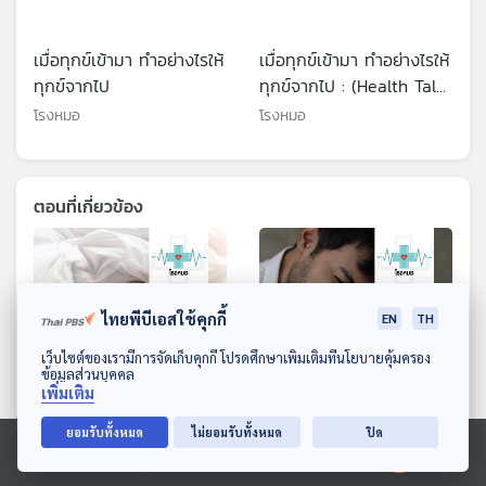
เมื่อทุกข์เข้ามา ทำอย่างไรให้
เมื่อทุกข์เข้ามา ทำอย่างไรให้
ทุกข์จากไป
ทุกข์จากไป : (Health Talk
Health Tips)
โรงหมอ
โรงหมอ
ตอนที่เกี่ยวข้อง
ไทยพีบีเอสใช้คุกกี้
EN
TH
ดาวน์โหลด Thai PBS Podcast Application
เว็บไซต์ของเรามีการจัดเก็บคุกกี้ โปรดศึกษาเพิ่มเติมที่นโยบายคุ้มครอง
ข้อมูลส่วนบุคคล
เพิ่มเติม
ยอมรับทั้งหมด
ไม่ยอมรับทั้งหมด
ปิด
EP. 1150: 5 เรื่องต้องรู้ เซ็ก
EP. 1137: หลอดเลือดแดง
ส์ที่ดีและปลอดภัย
โป่งพอง ภัยเงียบเสี่ยงชีวิต
Ⓒ 2020 องค์การกระจายเสียงและแพร่ภาพสาธารณะแห่งประเทศไทย