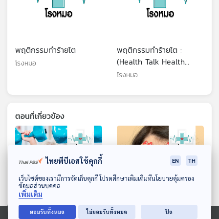
พฤติกรรมทำร้ายไต
พฤติกรรมทำร้ายไต :
(Health Talk Health
โรงหมอ
Tips)
โรงหมอ
ตอนที่เกี่ยวข้อง
ไทยพีบีเอสใช้คุกกี้
EN
TH
ดาวน์โหลด Thai PBS Podcast Application
เว็บไซต์ของเรามีการจัดเก็บคุกกี้ โปรดศึกษาเพิ่มเติมที่นโยบายคุ้มครอง
ข้อมูลส่วนบุคคล
เพิ่มเติม
ยอมรับทั้งหมด
ไม่ยอมรับทั้งหมด
ปิด