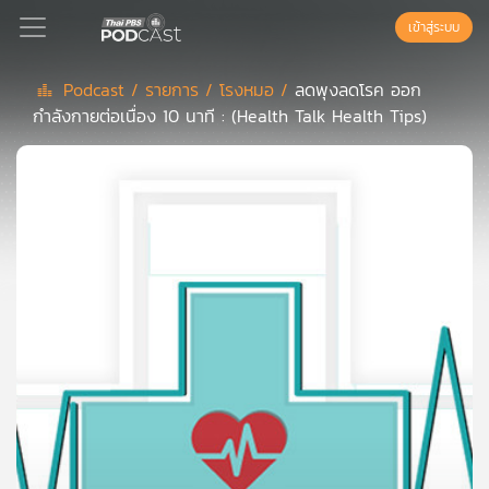
เข้าสู่ระบบ
Podcast /
รายการ /
โรงหมอ /
ลดพุงลดโรค ออก
กำลังกายต่อเนื่อง 10 นาที : (Health Talk Health Tips)
Podcast
เพล
ย์
ลิ
สต์
แนะนำ
เพล
ย์
ลิ
สต์
ของ