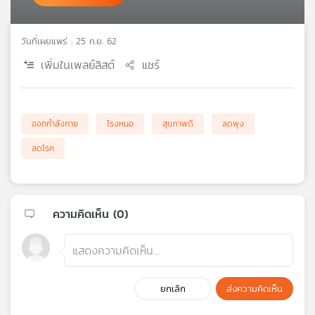
เครือ
ข่าย
วันที่เผยแพร่ : 25 ก.ย. 62
วิทยุ
ไทย
เพิ่มในเพลย์ลิสต์
แชร์
พี
บี
เอส
ออกกำลังกาย
โรงหมอ
สุขภาพดี
ลดพุง
ลดโรค
แผนที่
วิทยุ
เครือ
ข่าย
ความคิดเห็น (
0
)
ยกเลิก
ส่งความคิดเห็น