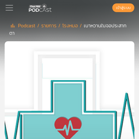
เข้าสู่ระบบ
Podcast /
รายการ /
โรงหมอ /
เบาหวานในจอประสาท
ตา
Podcast
เพล
ย์
ลิ
สต์
แนะนำ
เพล
ย์
ลิ
สต์
ของ