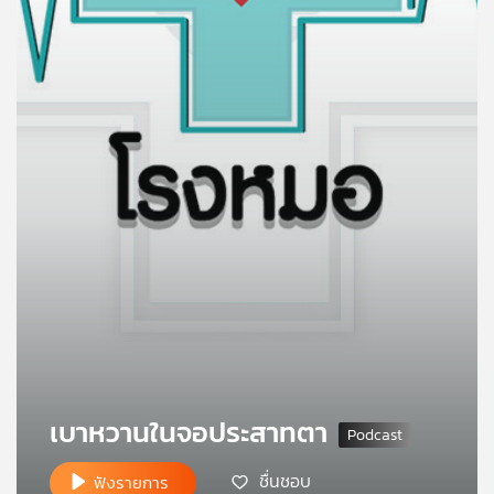
คุณ
เพลง
บทความ
ข่าว
และ
กิจกรรม
เกี่ยว
กับ
เบาหวานในจอประสาทตา
เรา
ชื่นชอบ
ฟังรายการ