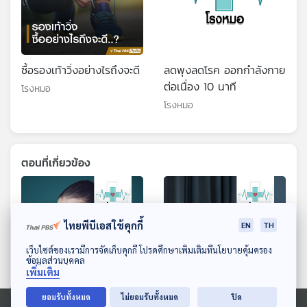
ซื้อรองเท้าวิ่งอย่างไรถึงจะดี
ลดพุงลดโรค ออกกำลังกาย
ต่อเนื่อง 10 นาที
โรงหมอ
โรงหมอ
ตอนที่เกี่ยวข้อง
ไทยพีบีเอสใช้คุกกี้
EN
TH
ดาวน์โหลด Thai PBS Podcast Application
เว็บไซต์ของเรามีการจัดเก็บคุกกี้ โปรดศึกษาเพิ่มเติมที่นโยบายคุ้มครอง
ข้อมูลส่วนบุคคล
เพิ่มเติม
ยอมรับทั้งหมด
ไม่ยอมรับทั้งหมด
ปิด