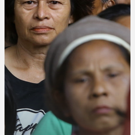
คุณ
เพลง
บทความ
ข่าว
และ
กิจกรรม
เกี่ยว
กับ
เรา