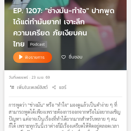
เครือ
EP. 1207: "ช่างมัน-ทำใจ" ปากพูด
ข่าย
ได้แต่ทำมันยาก! เจาะลึก
วิทยุ
ไทย
ความเครียด ภัยเงียบคน
พี
บี
ไทย
เอส
ชื่นชอบ
ฟังรายการ
แผนที่
วิทยุ
วันที่เผยแพร่ : 23 เม.ย. 69
เครือ
ข่าย
เพิ่มในเพลย์ลิสต์
แชร์
การพูดว่า "ช่างมัน" หรือ "ทำใจ" มองดูแล้วเป็นคำง่าย ๆ ที่
สามารถพูดได้เพียงเพราะต้องการออกจากหรือไม่อยากเผชิญ
ปัญหา แต่อาจเป็นเรื่องที่ทำได้ยากมากสำหรับหลาย ๆ คน
ก็ได้ เพราะทุกวันนี้เราต่างก็มีเรื่องเครียดให้คิดอยู่ตลอดเวลา