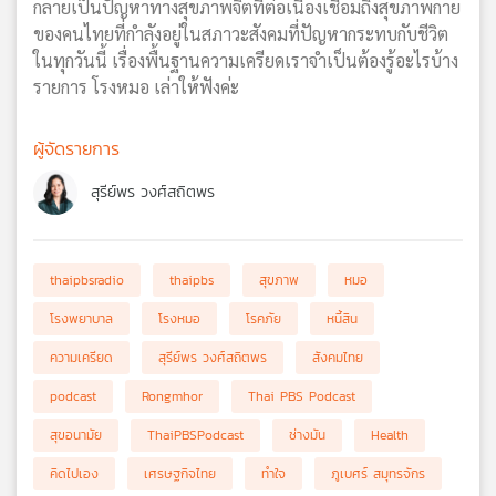
กลายเป็นปัญหาทางสุขภาพจิตที่ต่อเนื่องเชื่อมถึงสุขภาพกาย
ของคนไทยที่กำลังอยู่ในสภาวะสังคมที่ปัญหากระทบกับชีวิต
ในทุกวันนี้ เรื่องพื้นฐานความเครียดเราจำเป็นต้องรู้อะไรบ้าง
รายการ โรงหมอ เล่าให้ฟังค่ะ
ผู้จัดรายการ
สุรีย์พร วงศ์สถิตพร
thaipbsradio
thaipbs
สุขภาพ
หมอ
โรงพยาบาล
โรงหมอ
โรคภัย
หนี้สิน
ความเครียด
สุรีย์พร วงศ์สถิตพร
สังคมไทย
podcast
Rongmhor
Thai PBS Podcast
สุขอนามัย
ThaiPBSPodcast
ช่างมัน
Health
คิดไปเอง
เศรษฐกิจไทย
ทำใจ
ภูเบศร์ สมุทรจักร