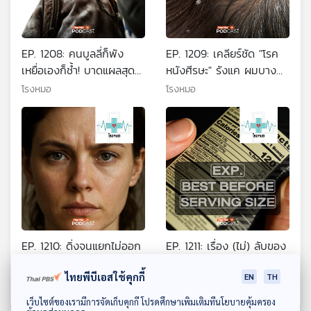
EP. 1208: คนบูลลี่ก็พัง
EP. 1209: เคลียร์ชัด "โรค
เหยื่อเองก็ช้ำ! บาดแผลสุด
หนังศีรษะ" รังแค ผมบาง
ลึกที่มองไม่เห็น
หัวล้าน รู้ก่อนป้องกันได้
โรงหมอ
โรงหมอ
รักษาทัน
EP. 1210: ดิ่งจนแยกไม่ออก
EP. 1211: เรื่อง (ไม่) ลับของ
เครียด วิตกกังวล ซึมเศร้า
ฉลากอาหาร ที่เราอาจไม่เคย
ไทยพีบีเอสใช้คุกกี้
หรือแค่เราคิดมากไปเอง?
รู้หรือเข้าใจผิด
EN
TH
โรงหมอ
โรงหมอ
ดาวน์โหลด Thai PBS Podcast Application
เว็บไซต์ของเรามีการจัดเก็บคุกกี้ โปรดศึกษาเพิ่มเติมที่นโยบายคุ้มครอง