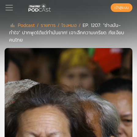
เข้าสู่ระบบ
Podcast /
รายการ /
โรงหมอ /
EP. 1207: "ช่างมัน-
ทำใจ" ปากพูดได้แต่ทำมันยาก! เจาะลึกความเครียด ภัยเงียบ
Podcast
คนไทย
เพล
ย์
ลิ
สต์
แนะนำ
เพล
ย์
ลิ
สต์
ของ