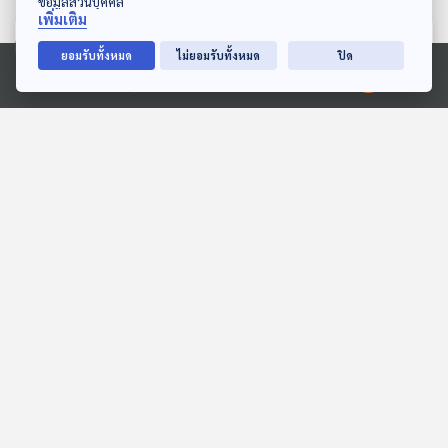
ข้อมูลส่วนบุคคล
เพิ่มเติม
ตอนที่เกี่ยวข้อง
ยอมรับทั้งหมด
ไม่ยอมรับทั้งหมด
ปิด
Ⓒ 2020 องค์การกระจายเสียงและแพร่ภาพสาธารณะแห่งประเทศไทย
EP. 57: QUEEN ราชาใน
EP. 164: ธัญญะพร วงค์
นามราชินี ที่เป็น LEGEND
รุ่งโรจน์กิจ | รอบ 13.00 |
ตลอดกาล
วันเด็ก 2569
นักผจญเพลง Podcast
Podcaster ตัวน้อย