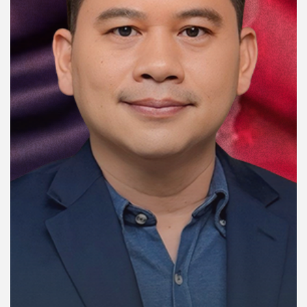
คุณ
เพลง
บทความ
ข่าว
และ
กิจกรรม
เกี่ยว
กับ
เรา