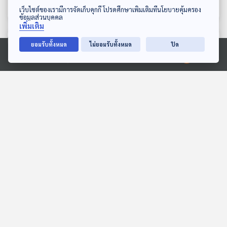
ตอบโจทย์
ตอบโจทย์
ดาวน์โหลด Thai PBS Podcast Application
เว็บไซต์ของเรามีการจัดเก็บคุกกี้ โปรดศึกษาเพิ่มเติมที่นโยบายคุ้มครอง
ข้อมูลส่วนบุคคล
เพิ่มเติม
ตอนที่เกี่ยวข้อง
ยอมรับทั้งหมด
ไม่ยอมรับทั้งหมด
ปิด
Ⓒ 2020 องค์การกระจายเสียงและแพร่ภาพสาธารณะแห่งประเทศไทย
EP. 131: "Save ทับลาน"
EP. 273: ชีวิตที่อะไรก็สุดติ่ง
เพื่อใคร "ชาวบ้าน - ป่าไม้ -
ไปกับฟาอัล
นายทุน" ?
ตอบโจทย์
The Active Podcast