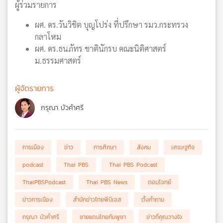
ผู้ร่วมรายการ
ผศ. ดร.วันวิชิต บุญโปร่ง ที่ปรึกษา รมว.กระทรวง
กลาโหม
ผศ. ดร.ธนภัทร ชาตินักรบ คณะนิติศาสตร์
ม.ธรรมศาสตร์
ผู้จัดรายการ
กรุณา บัวคำศรี
การเมือง
ข่าว
การศึกษา
สังคม
เศรษฐกิจ
podcast
Thai PBS
Thai PBS Podcast
ThaiPBSPodcast
Thai PBS News
ตอบโจทย์
ข่าวการเมือง
สำนักข่าวไทยพีบีเอส
ตั้งคำถาม
กรุณา บัวคำศรี
ชายแดนไทยกัมพูชา
ข่าวที่คุณวางใจ