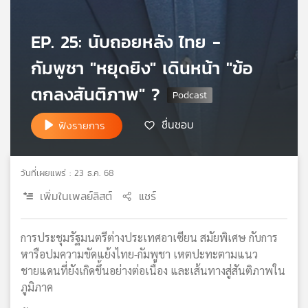
เครือ
ข่าย
EP. 25: นับถอยหลัง ไทย -
วิทยุ
ไทย
กัมพูชา "หยุดยิง" เดินหน้า "ข้อ
พี
ตกลงสันติภาพ" ?
บี
เอส
ชื่นชอบ
ฟังรายการ
แผนที่
วิทยุ
วันที่เผยแพร่ : 23 ธ.ค. 68
เครือ
เพิ่มในเพลย์ลิสต์
แชร์
ข่าย
การประชุมรัฐมนตรีต่างประเทศอาเซียน สมัยพิเศษ กับการ
หารือปมความขัดแย้งไทย-กัมพูชา เหตปะทะตามแนว
ชายแดนที่ยังเกิดขึ้นอย่างต่อเนื่อง และเส้นทางสู่สันติภาพใน
ภูมิภาค