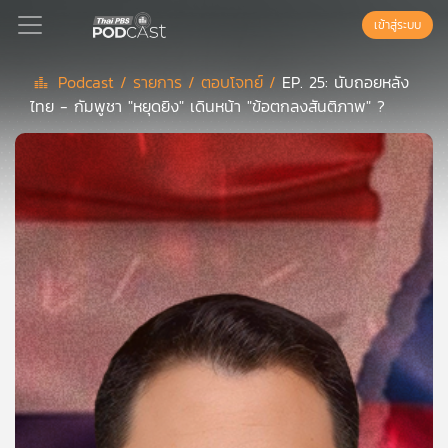
เข้าสู่ระบบ
Podcast /
รายการ /
ตอบโจทย์ /
EP. 25: นับถอยหลัง
ไทย - กัมพูชา "หยุดยิง" เดินหน้า "ข้อตกลงสันติภาพ" ?
Podcast
เพล
ย์
ลิ
สต์
แนะนำ
เพล
ย์
ลิ
สต์
ของ