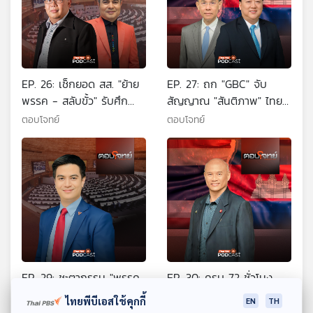
EP. 26: เช็กยอด สส. "ย้าย
EP. 27: ถก "GBC" จับ
พรรค - สลับขั้ว" รับศึก
สัญญาณ "สันติภาพ" ไทย
เลือกตั้ง 2569
- กัมพูชา ?
ตอบโจทย์
ตอบโจทย์
EP. 29: ชะตากรรม "พรรค
EP. 30: ครบ 72 ชั่วโมง
ส้ม" การเมืองไทยไร้เทา ?
"หยุดยิง" ไทย-กัมพูชา
ไทยพีบีเอสใช้คุกกี้
EN
TH
"สัญญาณบวก" สันติภาพ ?