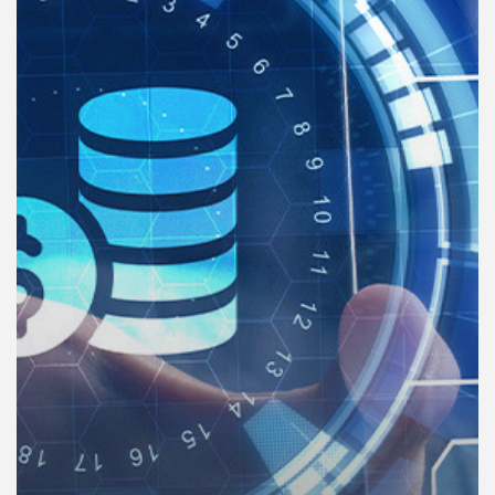
คุณ
เพลง
บทความ
ข่าว
และ
กิจกรรม
เกี่ยว
กับ
เรา