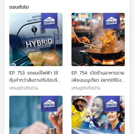
ตอนถัดไป
EP. 753: รถยนต์ไฟฟ้า ใช้
EP. 754: เปิดร้านอาหารขาย
คุ้มค่ากว่าสันดาปกับไฮบริด
เพียงเมนูเดียว อยากให้ปัง
จริงหรือ ?
ทำอย่างไร ทำได้จริงหรือ
เศรษฐกิจติดบ้าน
เศรษฐกิจติดบ้าน