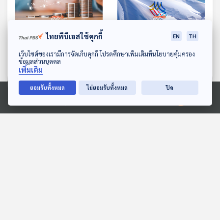
EP. 755: ดึงคนออกจากเงิน
EP. 756: เมื่อการเป็นเจ้า
ไทยพีบีเอสใช้คุกกี้
EN
TH
กู้นอกระบบ ตามนโยบายคิด
ภาพงานกีฬาระดับโลก
ดาวน์โหลด Thai PBS Podcast Application
เว็บไซต์ของเรามีการจัดเก็บคุกกี้ โปรดศึกษาเพิ่มเติมที่นโยบายคุ้มครอง
อัตราดอกเบี้ยตามความ
ทำไมได้ไม่คุ้มเสีย ?
เศรษฐกิจติดบ้าน
เศรษฐกิจติดบ้าน
ข้อมูลส่วนบุคคล
เสี่ยง ทำได้จริงหรือ
เพิ่มเติม
ยอมรับทั้งหมด
ไม่ยอมรับทั้งหมด
ปิด
ตอนที่เกี่ยวข้อง
Ⓒ 2020 องค์การกระจายเสียงและแพร่ภาพสาธารณะแห่งประเทศไทย
EP. 764: Affiliate
EP. 263: บาร์โคดทำเลือก