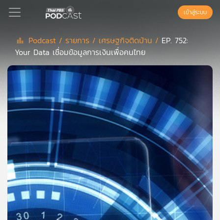
เข้าสู่ระบบ
Podcast /
รายการ /
เศรษฐกิจติดบ้าน /
EP. 752:
Your Data เชื่อมข้อมูลการเงินเพื่อคนไทย
Podcast
เพล
ย์
ลิ
สต์
แนะนำ
เพล
ย์
ลิ
สต์
ของ