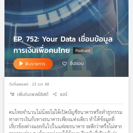
เครือ
ข่าย
วิทยุ
ไทย
พี
EP. 752: Your Data เชื่อมข้อมูล
บี
เอส
การเงินเพื่อคนไทย
ชื่นชอบ
ฟังรายการ
แผนที่
วิทยุ
เครือ
วันที่เผยแพร่ : 23 ธ.ค. 68
ข่าย
เพิ่มในเพลย์ลิสต์
แชร์
คนไทยจำนวนไม่น้อยไม่ได้เปิดบัญชีธนาคารหรือทำธุรกรรม
ทางการเงินกับทางธนาคารเพียงแห่งเดียว ทำให้ข้อมูลที่
เกี่ยวข้องต่างแยกกันไปในแต่ละธนาคาร จะดีกว่าหรือไม่หาก