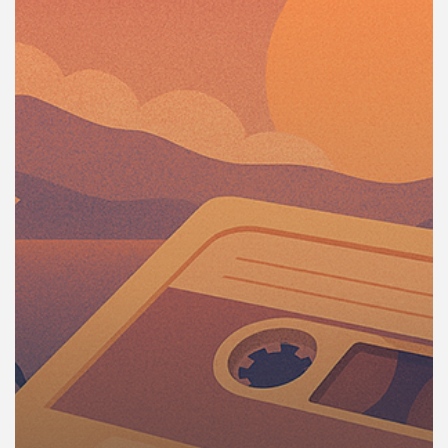
คุณ
เพลง
บทความ
ข่าว
และ
กิจกรรม
เกี่ยว
กับ
เรา