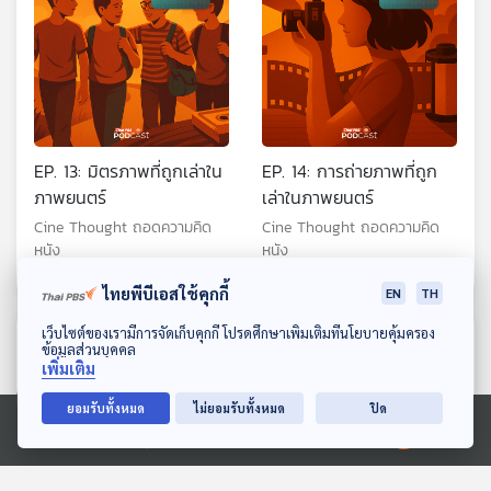
EP. 13: มิตรภาพที่ถูกเล่าใน
EP. 14: การถ่ายภาพที่ถูก
ภาพยนตร์
เล่าในภาพยนตร์
Cine Thought ถอดความคิด
Cine Thought ถอดความคิด
หนัง
หนัง
ไทยพีบีเอสใช้คุกกี้
EN
TH
ดาวน์โหลด Thai PBS Podcast Application
เว็บไซต์ของเรามีการจัดเก็บคุกกี้ โปรดศึกษาเพิ่มเติมที่นโยบายคุ้มครอง
ตอนที่เกี่ยวข้อง
ข้อมูลส่วนบุคคล
เพิ่มเติม
ยอมรับทั้งหมด
ไม่ยอมรับทั้งหมด
ปิด
Ⓒ 2020 องค์การกระจายเสียงและแพร่ภาพสาธารณะแห่งประเทศไทย