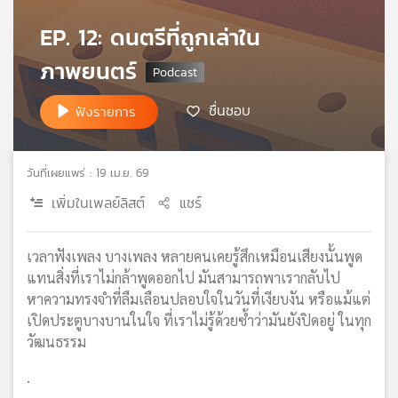
เครือ
EP. 12: ดนตรีที่ถูกเล่าใน
ข่าย
วิทยุ
ภาพยนตร์
ไทย
พี
ชื่นชอบ
ฟังรายการ
บี
เอส
วันที่เผยแพร่ : 19 เม.ย. 69
เพิ่มในเพลย์ลิสต์
แชร์
แผนที่
วิทยุ
เครือ
เวลาฟังเพลง บางเพลง หลายคนเคยรู้สึกเหมือนเสียงนั้นพูด
ข่าย
แทนสิ่งที่เราไม่กล้าพูดออกไป มันสามารถพาเรากลับไป
หาความทรงจำที่ลืมเลือนปลอบใจในวันที่เงียบงัน หรือแม้แต่
เปิดประตูบางบานในใจ ที่เราไม่รู้ด้วยซ้ำว่ามันยังปิดอยู่ ในทุก
วัฒนธรรม
.