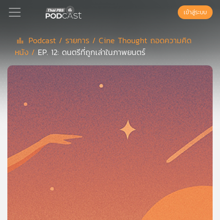
เข้าสู่ระบบ
Podcast /
รายการ /
Cine Thought ถอดความคิด
หนัง /
EP. 12: ดนตรีที่ถูกเล่าในภาพยนตร์
Podcast
เพล
ย์
ลิ
สต์
แนะนำ
เพล
ย์
ลิ
สต์
ของ