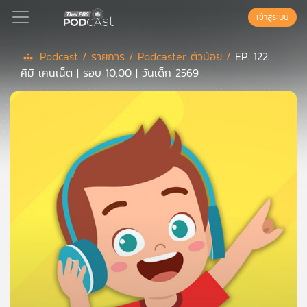
เข้าสู่ระบบ
Podcast /
รายการ /
Podcaster ตัวน้อย /
EP. 122:
คิมิ เคนเน็ต | รอบ 10.00 | วันเด็ก 2569
Podcast
เพล
ย์
ลิ
สต์
แนะนำ
เพล
ย์
ลิ
สต์
ของ