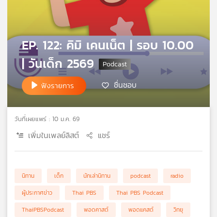
คุณ
เพลง
EP. 122: คิมิ เคนเน็ต | รอบ 10.00
| วันเด็ก 2569
บทความ
ชื่นชอบ
ฟังรายการ
ข่าว
วันที่เผยแพร่ : 10 ม.ค. 69
และ
กิจกรรม
เพิ่มในเพลย์ลิสต์
แชร์
เกี่ยว
นิทาน
เด็ก
นักเล่านิทาน
podcast
radio
กับ
เรา
ผู้ประกาศข่าว
Thai PBS
Thai PBS Podcast
ThaiPBSPodcast
พอดคาสต์
พอดแคสต์
วิทยุ