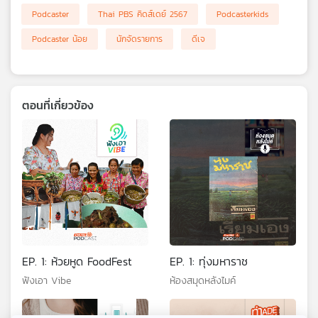
Podcaster
Thai PBS คิดส์เดย์ 2567
Podcasterkids
เครือ
ข่าย
Podcaster น้อย
นักจัดรายการ
ดีเจ
วิทยุ
ไทย
พี
บี
ตอนที่เกี่ยวข้อง
เอส
แผนที่
วิทยุ
เครือ
ข่าย
EP. 1: ห้วยหูด FoodFest
EP. 1: ทุ่งมหาราช
ฟังเอา Vibe
ห้องสมุดหลังไมค์