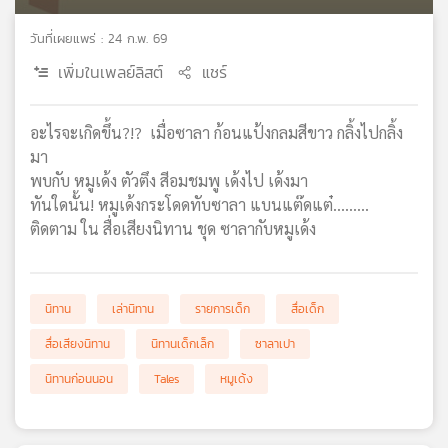
เครือ
วันที่เผยแพร่ : 24 ก.พ. 69
ข่าย
วิทยุ
เพิ่มในเพลย์ลิสต์
แชร์
ไทย
พี
บี
อะไรจะเกิดขึ้น?!? เมื่อซาลา ก้อนแป้งกลมสีขาว กลิ้งไปกลิ้ง
เอส
มา
พบกับ หมูเด้ง ตัวตึง สีอมชมพู เด้งไป เด้งมา
ทันใดนั้น! หมูเด้งกระโดดทับซาลา แบนแต๊ดแต๋.........
แผนที่
ติดตาม ใน สื่อเสียงนิทาน ชุด ซาลากับหมูเด้ง
วิทยุ
เครือ
ข่าย
นิทาน
เล่านิทาน
รายการเด็ก
สื่อเด็ก
สื่อเสียงนิทาน
นิทานเด็กเล็ก
ซาลาเปา
นิทานก่อนนอน
Tales
หมูเด้ง