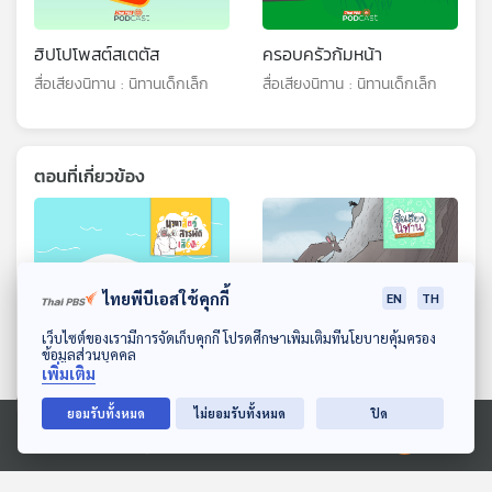
ฮิปโปโพสต์สเตตัส
ครอบครัวก้มหน้า
สื่อเสียงนิทาน : นิทานเด็กเล็ก
สื่อเสียงนิทาน : นิทานเด็กเล็ก
ตอนที่เกี่ยวข้อง
ไทยพีบีเอสใช้คุกกี้
EN
TH
ดาวน์โหลด Thai PBS Podcast Application
เว็บไซต์ของเรามีการจัดเก็บคุกกี้ โปรดศึกษาเพิ่มเติมที่นโยบายคุ้มครอง
ข้อมูลส่วนบุคคล
เพิ่มเติม
EP. 233: ดาวทะเล กับความ
เจอเลียงผาที่หน้าผา
ยอมรับทั้งหมด
ไม่ยอมรับทั้งหมด
ปิด
ลับของร่างกาย
สื่อเสียงนิทาน : นิทานเด็กเล็ก
Ⓒ 2020 องค์การกระจายเสียงและแพร่ภาพสาธารณะแห่งประเทศไทย
นานาสัตว์สารพัดเสียง