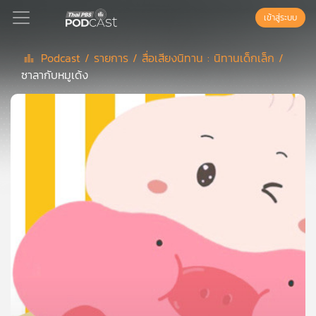
เข้าสู่ระบบ
Podcast /
รายการ /
สื่อเสียงนิทาน : นิทานเด็กเล็ก /
ซาลากับหมูเด้ง
Podcast
เพล
ย์
ลิ
สต์
แนะนำ
เพล
ย์
ลิ
สต์
ของ