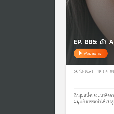
EP. 886: ถ้า A
ฟังรายการ
วันที่เผยแพร่ : 19 ธ.ค. 6
อีกมุมหนึ่งของแนวคิดคา
มนุษย์ อาจจะทำให้เราสูญ