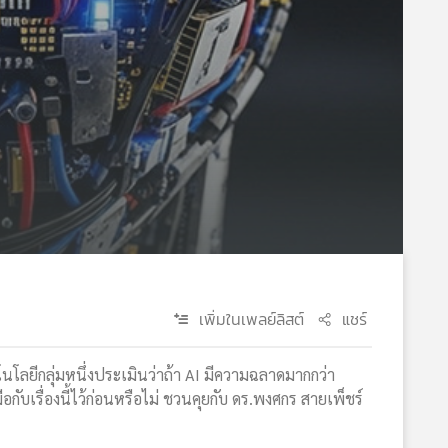
เพิ่มในเพลย์ลิสต์
แชร์
นโลยีกลุ่มหนึ่งประเมินว่าถ้า AI มีความฉลาดมากกว่า
กับเรื่องนี้ไว้ก่อนหรือไม่ ชวนคุยกับ ดร.พงศกร สายเพ็ชร์