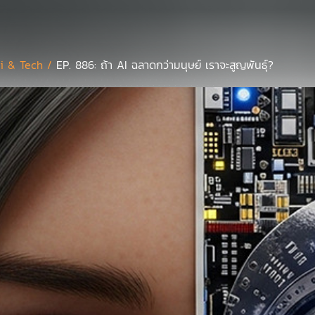
i & Tech /
EP. 886: ถ้า AI ฉลาดกว่ามนุษย์ เราจะสูญพันธุ์?