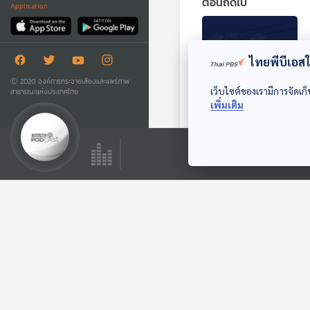
ตอนถัดไป
Application
ไทยพีบีเอสใช
Ⓒ 2020 องค์การกระจายเสียงและแพร่ภาพ
เว็บไซต์ของเรามีการจัดเก็
สาธารณะแห่งประเทศไทย
เพิ่มเติม
EP. 887: บทส่งท้าย
ของ Sci & Tech
Podcast
Sci & Tech
ตอนที่เกี่ยวข้อง