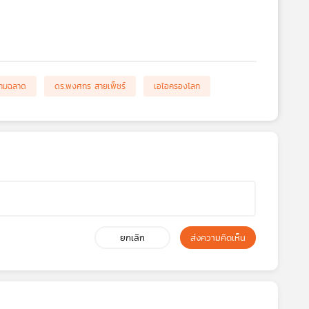
ามฉลาด
ดร.พงศกร สายเพ็ชร์
เอไอครองโลก
ยกเลิก
ส่งความคิดเห็น