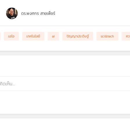
ดร.พงศกร สายเพ็ชร์
เอไอ
เทคโนโลยี
ai
ปัญญาประดิษฐ์
sci&tech
คว