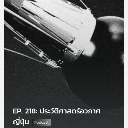
คุณ
เพลง
บทความ
ข่าว
และ
กิจกรรม
เกี่ยว
กับ
EP. 218: ประวัติศาสตร์อวกาศ
เรา
ญี่ปุ่น