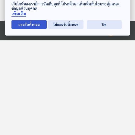
ดาวน์โหลด Thai PBS Podcast Application
เว็บไซต์ของเรามีการจัดเก็บคุกกี้ โปรดศึกษาเพิ่มเติมที่นโยบายคุ้มครอง
ข้อมูลส่วนบุคคล
เพิ่มเติม
ยอมรับทั้งหมด
ไม่ยอมรับทั้งหมด
ปิด
Ⓒ 2020 องค์การกระจายเสียงและแพร่ภาพสาธารณะแห่งประเทศไทย
ขุดหลักฐานชี้รัสเซียวางยา
หญิงญี่ปุ่นถูกจับหลังพบ
พิษสังหาร "นาวาลนี"
แมวตายกว่า 150 ตัวในบ้าน
หน้าต่างโลก
หน้าต่างโลก
EP. 244: เปิดโลกเศรษฐกิจ
EP. 209: Dawn ภารกิจ
อวกาศใหม่ โอกาสของ
สำรวจรุ่งอรุณของระบบ