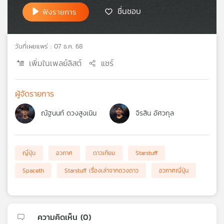
ชื่นชอบ
เครือ
ฟังรายการ
ข่าย
วิทยุ
ไทย
วันที่เผยแพร่ : 07 ธ.ค. 68
พี
เพิ่มในเพลย์ลิสต์
แชร์
บี
เอส
ผู้จัดรายการ
ณัฐนนท์ ดวงสูงเนิน
จิรสิน อัศวกุล
แผนที่
วิทยุ
เครือ
ข่าย
ญี่ปุ่น
อวกาศ
ดาวเทียม
Starstuff
Spaceth
Starstuff เรื่องเล่าจากดวงดาว
อวกาศญี่ปุ่น
ความคิดเห็น (
0
)