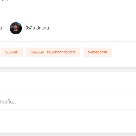
น
จิรสิน อัศวกุล
Spaceth
Starstuff เรื่องเล่าจากดวงดาว
วงการอวกาศ