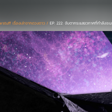
arstuff เรื่องเล่าจากดวงดาว /
EP. 222: จับตากระแสอวกาศที่กำลังจะ