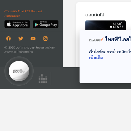
ดาวน์โหลด Thai PBS Podcast
ตอนถัดไป
Application
ไทยพีบีเอสใช
Ⓒ 2020 องค์การกระจายเสียงและแพร่ภาพ
เว็บไซต์ของเรามีการจัดเก็
สาธารณะแห่งประเทศไทย
เพิ่มเติม
EP. 223: เมื่อโลกเข้า
สู่ยุคของสถานีอวกาศ
เอกชน
Starstuff เรื่องเล่าจาก
ดวงดาว
ตอนที่เกี่ยวข้อง