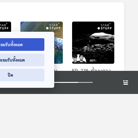
อมรับทั้งหมด
่ยอมรับทั้งหมด
EP. 227: ดาวเทียม
EP. 228: ถ้ำบนดวง
ปิด
า
สำรวจโลก ช่วย
จันทร์ ปริศนาที่รอ
ก้าว
การเกษตรอย่างไร
การสำรวจ
่าจาก
Starstuff เรื่องเล่าจาก
Starstuff เรื่องเล่าจาก
่วโมง
ดวงดาว
ดวงดาว