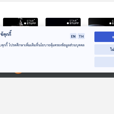
้คุกกี้
EN
TH
ย
บคุกกี้ โปรดศึกษาเพิ่มเติมที่นโยบายคุ้มครองข้อมูลส่วนบุคคล
ไม
EP. 224: ยานอวกาศ
EP. 225: ไทยจะทำ
EP. 226: Time
ระบายความร้อน
อย่างไร เมื่อจรวดนำ
Zone เจ้าปัญห
00:00:00
00:00:00
อย่างไร
ส่งผิดพลาด
ทำไมโลกใช้เวลา
Starstuff เรื่องเล่าจาก
Starstuff เรื่องเล่าจาก
Starstuff เรื่องเล
ข้ามปีใหม่ 26 ชั
ดวงดาว
ดวงดาว
ดวงดาว