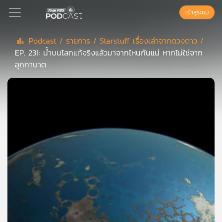
เข้าสู่ระบบ
Podcast /
รายการ /
Starstuff เรื่องเล่าจากดวงดาว /
EP. 231: น้ำบนโลกแท้จริงแล้วมาจากไหนกันแน่ หากไม่ใช่จาก
Podcast
อุกกาบาต
เพล
ย์
ลิ
สต์
แนะนำ
เพล
ย์
ลิ
สต์
ของ