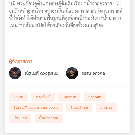
นนี้ ชวนย้อนดูตั้งแต่ทฤษฎีดั้งเดิมเรื่อง “น้ำจากอวกาศ” ไป
จนถึงหลักฐานใหม่จากธรณีเคมีและดาราศาสตร์ดาวเคราะห์
ที่กำลังทำให้คำถามพื้นฐานที่สุดข้อหนึ่งของโลก "น้ำมาจาก
ไหน?" กลับมาเปิดให้ถกเถียงกันอีกครั้งระบบสุริยะ
ผู้จัดรายการ
ณัฐนนท์ ดวงสูงเนิน
จิรสิน อัศวกุล
อวกาศ
ดวงจันทร์
Starstuff
Spaceth
Starstuff เรื่องเล่าจากดวงดาว
Spaceth.co
อุกาบาต
น้ำบนโลก
น้ำจากอวกาศ