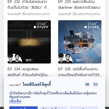
EP. 232: ทำไมโลกของเรา
EP. 233: ผลการสืบสวน
ถึงเต็มไปด้วย “สีเขียว” กัน
Starliner ผิดพลาดร้ายแรง
แน่
Starstuff เรื่องเล่าจากดวงดาว
Starstuff เรื่องเล่าจากดวงดาว
EP. 234: ผงชูรสและ
EP. 235: แชร์พื้นที่บนยาน
สุขภัณฑ์ ทำไมบริษัทญี่ปุ่น
เทรนด์ใหม่สำหรับการทำวิจัย
เหล่านี้ถึงอยู่เบื้องหลัง
ในอวกาศ
Starstuff เรื่องเล่าจากดวงดาว
Starstuff เรื่องเล่าจากดวงดาว
ไทยพีบีเอสใช้คุกกี้
EN
TH
อุตสาหกรรม
Semiconductor โลก
ดาวน์โหลด Thai PBS Podcast Application
เว็บไซต์ของเรามีการจัดเก็บคุกกี้ โปรดศึกษาเพิ่มเติมที่นโยบายคุ้มครอง
ข้อมูลส่วนบุคคล
เพิ่มเติม
ตอนที่เกี่ยวข้อง