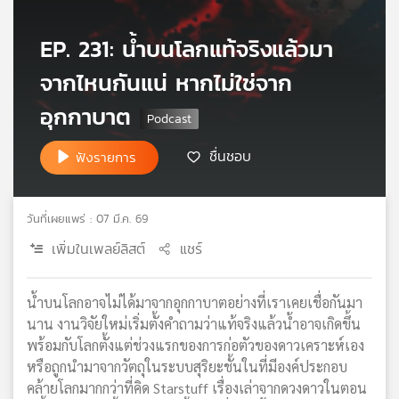
เครือ
ข่าย
EP. 231: น้ำบนโลกแท้จริงแล้วมา
วิทยุ
จากไหนกันแน่ หากไม่ใช่จาก
ไทย
พี
อุกกาบาต
บี
เอส
ชื่นชอบ
ฟังรายการ
แผนที่
วันที่เผยแพร่ : 07 มี.ค. 69
วิทยุ
เครือ
เพิ่มในเพลย์ลิสต์
แชร์
ข่าย
น้ำบนโลกอาจไม่ได้มาจากอุกกาบาตอย่างที่เราเคยเชื่อกันมา
นาน งานวิจัยใหม่เริ่มตั้งคำถามว่าแท้จริงแล้วน้ำอาจเกิดขึ้น
พร้อมกับโลกตั้งแต่ช่วงแรกของการก่อตัวของดาวเคราะห์เอง
หรือถูกนำมาจากวัตถุในระบบสุริยะชั้นในที่มีองค์ประกอบ
คล้ายโลกมากกว่าที่คิด Starstuff เรื่องเล่าจากดวงดาวในตอน