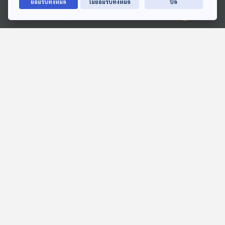
ยอมรับทั้งหมด
ไม่ยอมรับทั้งหมด
ปิด
Ⓒ 2020 องค์การกระจายเสียงและแพร่ภาพสาธารณะแห่งประเทศไทย
EP. 230: เมื่อดาวเทียมไม้
EP. 222: จับตากระแส
อาจจะเปลี่ยนอุตสาหกกรรม
อวกาศที่กำลังจะมาในปี
อวกาศ
2026
Starstuff เรื่องเล่าจากดวงดาว
Starstuff เรื่องเล่าจากดวงดาว