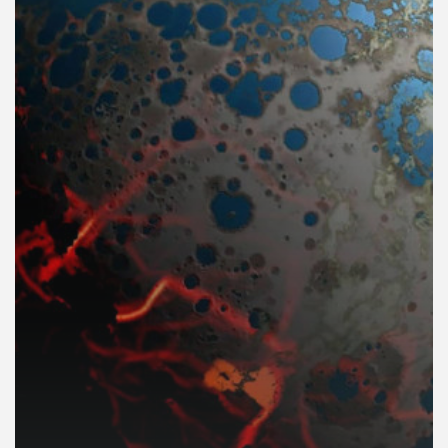
คุณ
เพลง
บทความ
ข่าว
และ
กิจกรรม
เกี่ยว
กับ
เรา