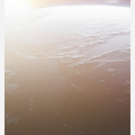
คุณ
เพลง
บทความ
ข่าว
และ
กิจกรรม
เกี่ยว
กับ
เรา