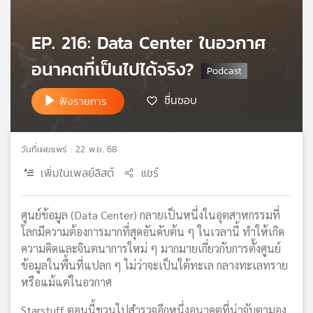
เครือ
ข่าย
EP. 216: Data Center ในอวกาศ
วิทยุ
ไทย
อนาคตที่เป็นไปได้จริง?
พี
บี
ชื่นชอบ
ฟังรายการ
เอส
วันที่เผยแพร่ : 22 พ.ย. 68
แผนที่
เพิ่มในเพลย์ลิสต์
แชร์
วิทยุ
เครือ
ข่าย
ศูนย์ข้อมูล (Data Center) กลายเป็นหนึ่งในอุตสาหกรรมที่
โลกมีความต้องการมากที่สุดอันดับต้น ๆ ในเวลานี้ ทำให้เกิด
ความคิดและจินตนาการใหม่ ๆ มากมายเกี่ยวกับการตั้งศูนย์
ข้อมูลในพื้นที่แปลก ๆ ไม่ว่าจะเป็นใต้ทะเล กลางทะเลทราย
หรือแม้แต่ในอวกาศ
Starstuff ตอนนี้ชวนไปสำรวจอีกหนึ่งอนาคตที่น่าจับตามอง