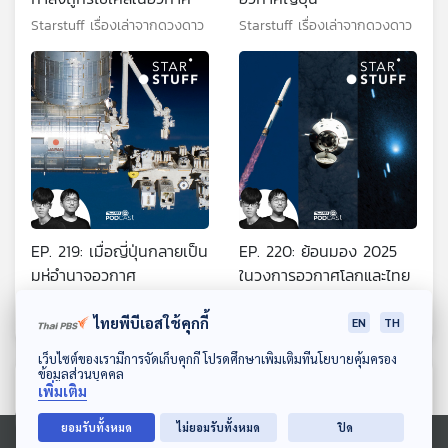
Starstuff เรื่องเล่าจากดวงดาว
Starstuff เรื่องเล่าจากดวงดาว
EP. 219: เมื่อญี่ปุ่นกลายเป็น
EP. 220: ย้อนมอง 2025
มห่อำนาจอวกาศ
ในวงการอวกาศโลกและไทย
Starstuff เรื่องเล่าจากดวงดาว
Starstuff เรื่องเล่าจากดวงดาว
ไทยพีบีเอสใช้คุกกี้
EN
TH
ดาวน์โหลด Thai PBS Podcast Application
เว็บไซต์ของเรามีการจัดเก็บคุกกี้ โปรดศึกษาเพิ่มเติมที่นโยบายคุ้มครอง
ข้อมูลส่วนบุคคล
ตอนที่เกี่ยวข้อง
เพิ่มเติม
ยอมรับทั้งหมด
ไม่ยอมรับทั้งหมด
ปิด