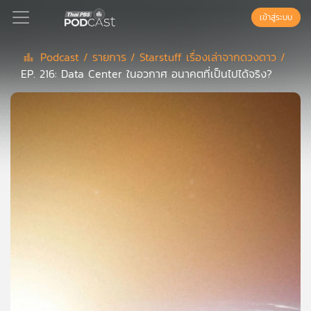
เข้าสู่ระบบ
Podcast /
รายการ /
Starstuff เรื่องเล่าจากดวงดาว /
EP. 216: Data Center ในอวกาศ อนาคตที่เป็นไปได้จริง?
Podcast
เพล
ย์
ลิ
สต์
แนะนำ
เพล
ย์
ลิ
สต์
ของ