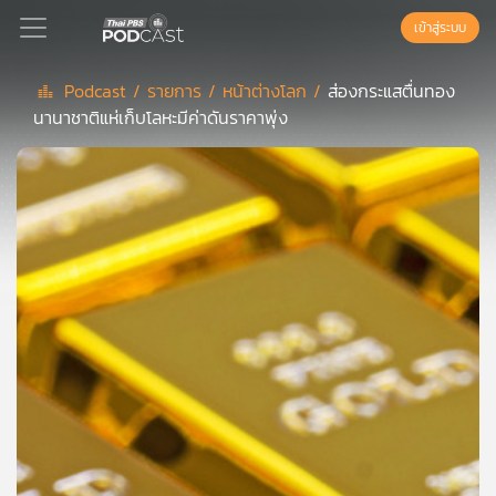
เข้าสู่ระบบ
Podcast /
รายการ /
หน้าต่างโลก /
ส่องกระแสตื่นทอง
นานาชาติแห่เก็บโลหะมีค่าดันราคาพุ่ง
Podcast
เพล
ย์
ลิ
สต์
แนะนำ
เพล
ย์
ลิ
สต์
ของ