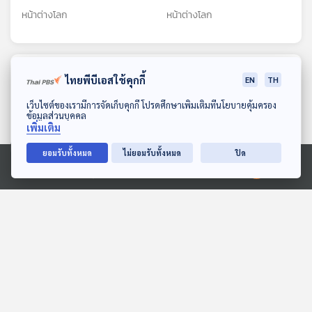
ผิด
แต่ยังได้รับค่าจ้าง
หน้าต่างโลก
หน้าต่างโลก
ตอนที่เกี่ยวข้อง
ไทยพีบีเอสใช้คุกกี้
EN
TH
ดาวน์โหลด Thai PBS Podcast Application
เว็บไซต์ของเรามีการจัดเก็บคุกกี้ โปรดศึกษาเพิ่มเติมที่นโยบายคุ้มครอง
ข้อมูลส่วนบุคคล
เพิ่มเติม
ยอมรับทั้งหมด
ไม่ยอมรับทั้งหมด
ปิด
Ⓒ 2020 องค์การกระจายเสียงและแพร่ภาพสาธารณะแห่งประเทศไทย
กว่างโจวบังคับร้านน้ำชาติด
BBC ขอโทษ "ทรัมป์" กรณี
ป้ายบอกที่มา "ติ่มซำ"
ตัดต่อคลิปสร้างความเข้าใจ
ผิด
หน้าต่างโลก
หน้าต่างโลก