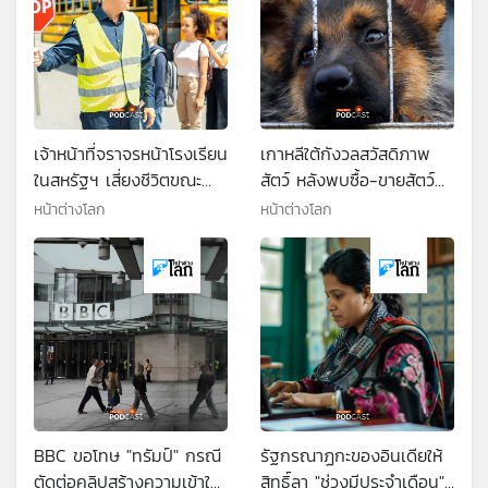
เจ้าหน้าที่จราจรหน้าโรงเรียน
เกาหลีใต้กังวลสวัสดิภาพ
ในสหรัฐฯ เสี่ยงชีวิตขณะ
สัตว์ หลังพบซื้อ-ขายสัตว์
ปฏิบัติงาน
เลี้ยงออนไลน์เพิ่มขึ้น
หน้าต่างโลก
หน้าต่างโลก
BBC ขอโทษ "ทรัมป์" กรณี
รัฐกรณาฏกะของอินเดียให้
ตัดต่อคลิปสร้างความเข้าใจ
สิทธิ์ลา "ช่วงมีประจำเดือน"