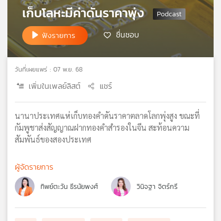
เก็บโลหะมีค่าดันราคาพุ่ง
เครือ
ข่าย
วิทยุ
ชื่นชอบ
ฟังรายการ
ไทย
พี
บี
วันที่เผยแพร่ : 07 พ.ย. 68
เอส
เพิ่มในเพลย์ลิสต์
แชร์
แผนที่
นานาประเทศแห่เก็บทองคำดันราคาตลาดโลกพุ่งสูง ขณะที่
วิทยุ
กัมพูชาส่งสัญญาณฝากทองคำสำรองในจีน สะท้อนความ
เครือ
สัมพันธ์ของสองประเทศ
ข่าย
ผู้จัดรายการ
ทิพย์ตะวัน ธีรนัยพงศ์
วินิจฐา จิตร์กรี