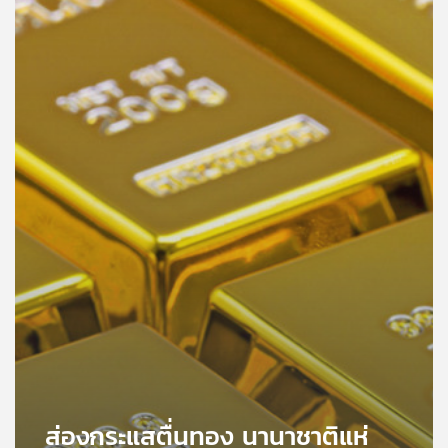
คุณ
เพลง
บทความ
ข่าว
และ
กิจกรรม
เกี่ยว
กับ
เรา
ส่องกระแสตื่นทอง นานาชาติแห่