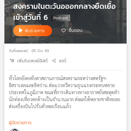
สงครามในตะวันอออกกลางยืดเยื้อ
เครือ
ข่าย
เข้าสู่วันที่ 6
วิทยุ
ไทย
ชื่นชอบ
ฟังรายการ
พี
บี
เอส
วันที่เผยแพร่ : 05 มี.ค. 69
เพิ่มในเพลย์ลิสต์
แชร์
แผนที่
วิทยุ
ทั่วโลกยังคงจับตาสถานการณ์สงครามระหว่างสหรัฐฯ-
เครือ
อิสราเอลและอิหร่าน ส่อแววทวีความรุนแรงกระทบหลาย
ข่าย
ประเทศในภูมิภาค ขณะที่การเดินทางทางอากาศยังสะดุดทำ
นักท่องเที่ยวตกค้างเป็นจำนวนมาก ส่งผลให้หลายชาติทยอย
ส่งเครื่องบินไปรับตัวพลเรือนแล้ว
ผู้จัดรายการ