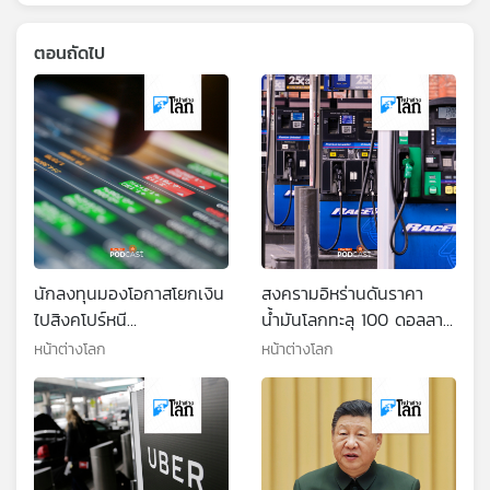
ตอนถัดไป
นักลงทุนมองโอกาสโยกเงิน
สงครามอิหร่านดันราคา
ไปสิงคโปร์หนี
น้ำมันโลกทะลุ 100 ดอลลาร์
ตะวันออกกลาง
ต่อบาร์เรล
หน้าต่างโลก
หน้าต่างโลก