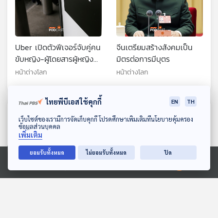
Uber เปิดตัวฟีเจอร์จับคู่คน
จีนเตรียมสร้างสังคมเป็น
ขับหญิง-ผู้โดยสารผู้หญิง
มิตรต่อการมีบุตร
ทั่วสหรัฐฯ
หน้าต่างโลก
หน้าต่างโลก
ไทยพีบีเอสใช้คุกกี้
EN
TH
ตอนที่เกี่ยวข้อง
ดาวน์โหลด Thai PBS Podcast Application
เว็บไซต์ของเรามีการจัดเก็บคุกกี้ โปรดศึกษาเพิ่มเติมที่นโยบายคุ้มครอง
ข้อมูลส่วนบุคคล
เพิ่มเติม
ยอมรับทั้งหมด
ไม่ยอมรับทั้งหมด
ปิด
Ⓒ 2020 องค์การกระจายเสียงและแพร่ภาพสาธารณะแห่งประเทศไทย