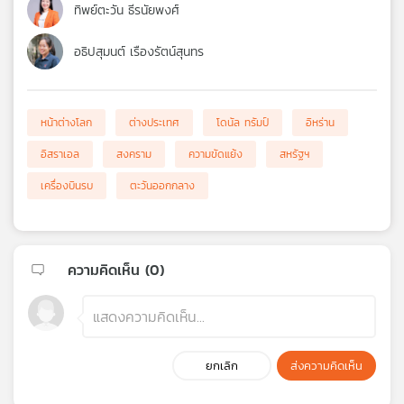
ทิพย์ตะวัน ธีรนัยพงศ์
อธิปสุมนต์ เรืองรัตน์สุนทร
หน้าต่างโลก
ต่างประเทศ
โดนัล ทรัมป์
อิหร่าน
อิสราเอล
สงคราม
ความขัดแย้ง
สหรัฐฯ
เครื่องบินรบ
ตะวันออกกลาง
ความคิดเห็น (
0
)
ยกเลิก
ส่งความคิดเห็น