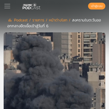
เข้าสู่ระบบ
Podcast /
รายการ /
หน้าต่างโลก /
สงครามในตะวันออ
อกกลางยืดเยื้อเข้าสู่วันที่ 6
Podcast
เพล
ย์
ลิ
สต์
แนะนำ
เพล
ย์
ลิ
สต์
ของ