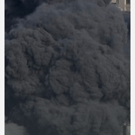
คุณ
เพลง
บทความ
ข่าว
และ
กิจกรรม
เกี่ยว
กับ
เรา