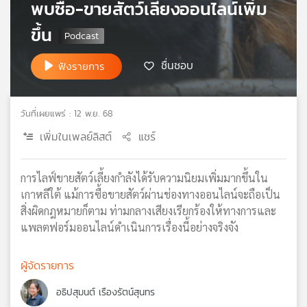
พบซื้อ-ขายสัตว์เลี้ยงออนไลน์เพิ่ม
เครือ
ขึ้น
ข่าย
วิทยุ
ไทย
ชื่นชอบ
ฟังรายการ
พี
บี
เอส
วันที่เผยแพร่ : 12 พ.ย. 68
เพิ่มในเพลย์ลิสต์
แชร์
แผนที่
วิทยุ
การไลฟ์ขายสัตว์เลี้ยงกำลังได้รับความนิยมเพิ่มมากขึ้นใน
เครือ
เกาหลีใต้ แม้การซื้อขายสัตว์ผ่านช่องทางออนไลน์จะถือเป็น
ข่าย
สิ่งผิดกฎหมายก็ตาม ท่ามกลางเสียงเรียกร้องให้ทางการและ
แพลตฟอร์มออนไลน์ดำเนินการเรื่องนี้อย่างจริงจัง
ผู้จัดรายการ
อธิปสุมนต์ เรืองรัตน์สุนทร