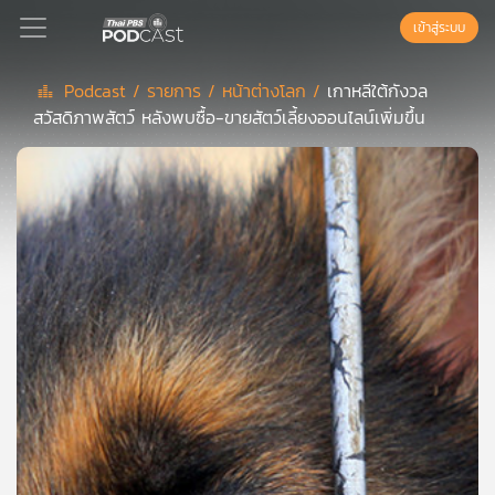
เข้าสู่ระบบ
Podcast /
รายการ /
หน้าต่างโลก /
เกาหลีใต้กังวล
สวัสดิภาพสัตว์ หลังพบซื้อ-ขายสัตว์เลี้ยงออนไลน์เพิ่มขึ้น
Podcast
เพล
ย์
ลิ
สต์
แนะนำ
เพล
ย์
ลิ
สต์
ของ