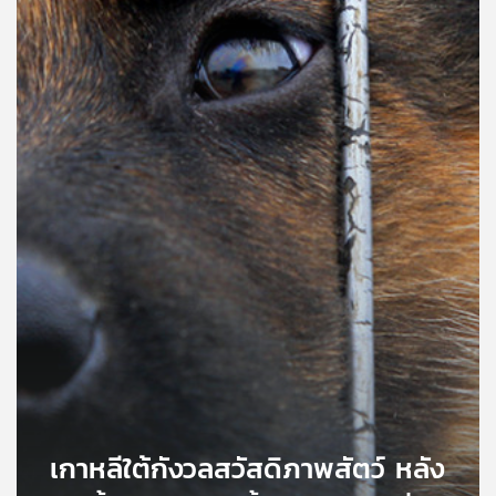
คุณ
เพลง
บทความ
ข่าว
และ
กิจกรรม
เกี่ยว
กับ
เรา
เกาหลีใต้กังวลสวัสดิภาพสัตว์ หลัง