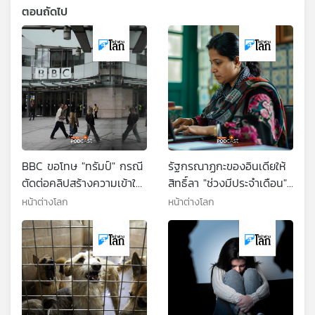
ตอนถัดไป
BBC ขอโทษ "ทรัมป์" กรณี
รัฐกรณาฏกะของอินเดียให้
ตัดต่อคลิปสร้างความเข้าใจ
สิทธิ์ลา "ช่วงมีประจำเดือน"
ผิด
แต่ยังได้รับค่าจ้าง
หน้าต่างโลก
หน้าต่างโลก