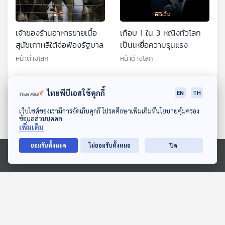
เจ้าของร้านอาหารขายเนื้อ
เกือบ 1 ใน 3 หญิงทั่วโลก
สุนัขเกาหลีใต้จ่อฟ้องรัฐบาล
เป็นเหยื่อความรุนแรง
หน้าต่างโลก
หน้าต่างโลก
ไทยพีบีเอสใช้คุกกี้
EN
TH
ตอนที่เกี่ยวข้อง
ดาวน์โหลด Thai PBS Podcast Application
เว็บไซต์ของเรามีการจัดเก็บคุกกี้ โปรดศึกษาเพิ่มเติมที่นโยบายคุ้มครอง
ข้อมูลส่วนบุคคล
เพิ่มเติม
ยอมรับทั้งหมด
ไม่ยอมรับทั้งหมด
ปิด
Ⓒ 2020 องค์การกระจายเสียงและแพร่ภาพสาธารณะแห่งประเทศไทย
"ทรัมป์" เยือนจีน ปลุก
รถติด-ที่จอดรถไม่พอ
กระแสแนวคิด "G2"
ปัญหาเดิม ๆ ของหลาย