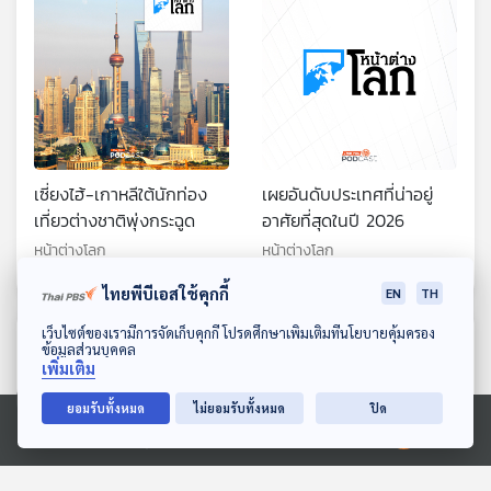
เซี่ยงไฮ้-เกาหลีใต้นักท่อง
เผยอันดับประเทศที่น่าอยู่
เที่ยวต่างชาติพุ่งกระฉูด
อาศัยที่สุดในปี 2026
หน้าต่างโลก
หน้าต่างโลก
ไทยพีบีเอสใช้คุกกี้
EN
TH
ดาวน์โหลด Thai PBS Podcast Application
เว็บไซต์ของเรามีการจัดเก็บคุกกี้ โปรดศึกษาเพิ่มเติมที่นโยบายคุ้มครอง
ตอนที่เกี่ยวข้อง
ข้อมูลส่วนบุคคล
เพิ่มเติม
ยอมรับทั้งหมด
ไม่ยอมรับทั้งหมด
ปิด
Ⓒ 2020 องค์การกระจายเสียงและแพร่ภาพสาธารณะแห่งประเทศไทย