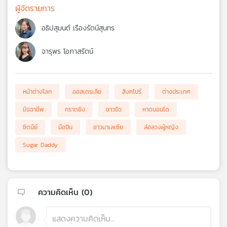
ผู้จัดรายการ
อธิปสุมนต์ เรืองรัตน์สุนทร
จารุพร โอภาสรัตน์
หน้าต่างโลก
ออสเตรเลีย
สิงคโปร์
ต่างประเทศ
มิจฉาชีพ
กราดยิง
ชาวยิว
หาดบอนได
ซิดนีย์
มือปืน
ชาวมาเลเซีย
ล่อลวงผู้หญิง
Sugar Daddy
ความคิดเห็น (
0
)