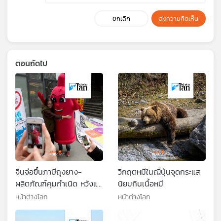
ยกเลิก
ส่งความคิดเห็น
ตอนถัดไป
จีนจ่อขึ้นภาษีถุงยาง-
วิกฤตหมีในญี่ปุ่นจุดกระแส
ผลิตภัณฑ์คุมกำเนิด หวังแก้
นิยมกินเนื้อหมี
วิกฤตจำนวนประชากร
หน้าต่างโลก
หน้าต่างโลก