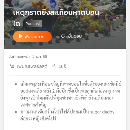
เครือ
เหตุกราดยิงสะเทือนหาดบอน
ข่าย
วิทยุ
ได
ไทย
พี
ชื่นชอบ
ฟังรายการ
บี
เอส
วันที่เผยแพร่ : 15 ธ.ค. 68
เพิ่มในเพลย์ลิสต์
แชร์
แผนที่
วิทยุ
เครือ
เกิดเหตุสะเทือนขวัญที่หาดบอนไดชื่อดังของนครซิดนีย์​
ข่าย
ออสเตรเลีย หลัง 2 มือปืนซึ่งเป็นพ่อลูกกันก่อเหตุกราด
ยิงพุ่งเป้าโจมตีไปที่ชุมชนชาวยิวที่กำลังเฉลิมฉลอง
เทศกาลสำคัญ
ชาวมาเลเซียสร้างโปรไฟล์ปลอมเป็น sugar daddy
ล่อลวงหญิงสิงคโปร์