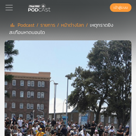
เข้าสู่ระบบ
Podcast /
รายการ /
หน้าต่างโลก /
เหตุกราดยิง
สะเทือนหาดบอนได
Podcast
เพล
ย์
ลิ
สต์
แนะนำ
เพล
ย์
ลิ
สต์
ของ