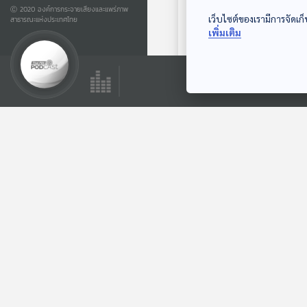
Ⓒ 2020 องค์การกระจายเสียงและแพร่ภาพ
เว็บไซต์ของเรามีการจัดเก็
สาธารณะแห่งประเทศไทย
EP. 2: Mauritania
เพิ่มเติม
โอเอซิสนักปราชญ์ใต้
ดวงตาแห่งซาฮาร่า
Beyond Chronicles
ตอนที่เกี่ยวข้อง
EP. 176: วุฒิภัทร สุ
ธรรมจินดากุล | รอบ
13.00 | วันเด็ก 2569
Podcaster ตัวน้อย