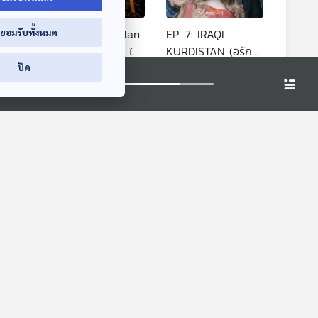
EP. 6: Afghanistan
EP. 7: IRAQI
่ยอมรับทั้งหมด
เข้าเมืองตา(ลีบัน) ไม่
KURDISTAN (อิรักคี่
เอเชีย
ต้องหลิ่วตาตาม
เคอร์ดิสถาน) เคิร์ด
ปิด
es
Beyond Chronicles
Beyond Chronicles
คือใครในอิรัก
 "เอป
"เมืองฉางซา"
EP. 48: วัดฝีมือ
ประวัติศาสตร์ 3,000
"กกต." ปราบซื้อเสียง
ปี เมืองที่เคยเกือบถูก
- ตรวจสอบนโยบาย
Back To Basics
ตอบโจทย์