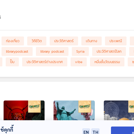
์
ท่องเที่ยว
วิถีชีวิต
ประวัติศาสตร์
เดินทาง
ประเพณี
librarypodcast
library podcast
Syria
ประวัติศาสตร์โลก
ปั๊บ
ประวัติศาสตร์ต่างประเทศ
vibe
หมื่นชั้นวัฒนธรรม
ซ
้คุกกี้
EN
TH
ย