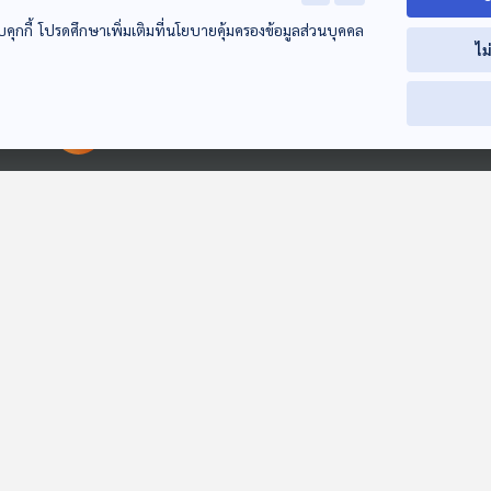
บคุกกี้ โปรดศึกษาเพิ่มเติมที่นโยบายคุ้มครองข้อมูลส่วนบุคคล
EP. 3: EELAM
EP. 4: Timor Leste
EP. 5:
ไม
นวัตกรรมก่อการร้าย
ประเทศเกิดใหม่
Turkmenistan
สู่ความวอดวายของ
ท้าทายบนซาก
เกาหลีเหนือแห่ง
Beyond Chronicles
Beyond Chronicles
Beyond Chronicl
พยัคฆ์ทมิฬ
สงคราม
กลาง
00:00:00
00:00:00
EP. 171: ปุณยภัทร
EP. 262: ลือสนั่น
บทเรียนเอกสาร
มานะสิน | รอบ 13.00
อาจไร้กล้าธรรมร่วม
สตีน" สะท้อน
| วันเด็ก 2569
รัฐบาล | สารพัด
กฎหมาย "ขาย
Podcaster ตัวน้อย
คุยให้คิด
Back To Basics