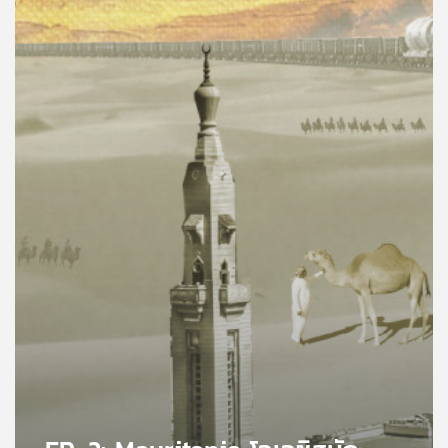
คุณ
เพลง
บทความ
ข่าว
และ
กิจกรรม
เกี่ยว
กับ
เรา