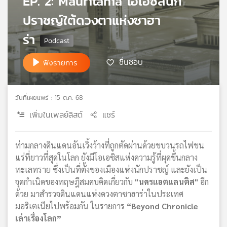
EP. 2: Mauritania โอเอซิสนัก
เครือ
ปราชญ์ใต้ดวงตาแห่งซาฮา
ข่าย
วิทยุ
ร่า
ไทย
พี
ชื่นชอบ
ฟังรายการ
บี
เอส
วันที่เผยแพร่ : 15 ต.ค. 68
เพิ่มในเพลย์ลิสต์
แชร์
แผนที่
วิทยุ
เครือ
ท่ามกลางดินแดนอันเวิ้งว้างที่ถูกตัดผ่านด้วยขบวนรถไฟขน
ข่าย
แร่ที่ยาวที่สุดในโลก ยังมีโอเอซิสแห่งความรู้ที่ผุดขึ้นกลาง
ทะเลทราย ซึ่งเป็นที่ตั้งของเมืองแห่งนักปราชญ์ และยังเป็น
จุดกำเนิดของทฤษฎีสมคบคิดเกี่ยวกับ
"นครแอตแลนติส"
อีก
ด้วย มาสำรวจดินแดนแห่งดวงตาซาฮาร่าในประเทศ
มอริเตเนียไปพร้อมกัน ในรายการ
“Beyond Chronicle
เล่าเรื่องโลก”