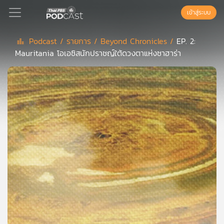
เข้าสู่ระบบ
Podcast /
รายการ /
Beyond Chronicles /
EP. 2:
Mauritania โอเอซิสนักปราชญ์ใต้ดวงตาแห่งซาฮาร่า
Podcast
เพล
ย์
ลิ
สต์
แนะนำ
เพล
ย์
ลิ
สต์
ของ