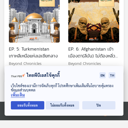
EP. 5: Turkmenistan
EP. 6: Afghanistan เข้า
เกาหลีเหนือแห่งเอเชียกลาง
เมืองตา(ลีบัน) ไม่ต้องหลิ่ว
ตาตาม
Beyond Chronicles
Beyond Chronicles
ไทยพีบีเอสใช้คุกกี้
EN
TH
ดาวน์โหลด Thai PBS Podcast Application
เว็บไซต์ของเรามีการจัดเก็บคุกกี้ โปรดศึกษาเพิ่มเติมที่นโยบายคุ้มครอง
ตอนที่เกี่ยวข้อง
ข้อมูลส่วนบุคคล
เพิ่มเติม
ยอมรับทั้งหมด
ไม่ยอมรับทั้งหมด
ปิด
Ⓒ 2020 องค์การกระจายเสียงและแพร่ภาพสาธารณะแห่งประเทศไทย