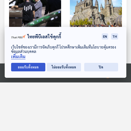
ไทยพีบีเอสใช้คุกกี้
EN
TH
EP. 667: เมื่อแบรนด์
EP. 668: อยากไปเที่ยวสวน
ดาวน์โหลด Thai PBS Podcast Application
เว็บไซต์ของเรามีการจัดเก็บคุกกี้ โปรดศึกษาเพิ่มเติมที่นโยบายคุ้มครอง
รถยนต์ไฟฟ้าสัญชาติจีนล้ม
สนุกระดับโลก ต้องเตรียม
ข้อมูลส่วนบุคคล
ผลกระทบตกอยู่ที่ใครบ้าง
เงินเท่าไหร่จึงจะพอ
เศรษฐกิจติดบ้าน
เศรษฐกิจติดบ้าน
เพิ่มเติม
ยอมรับทั้งหมด
ไม่ยอมรับทั้งหมด
ปิด
Ⓒ 2020 องค์การกระจายเสียงและแพร่ภาพสาธารณะแห่งประเทศไทย
ตอนที่เกี่ยวข้อง