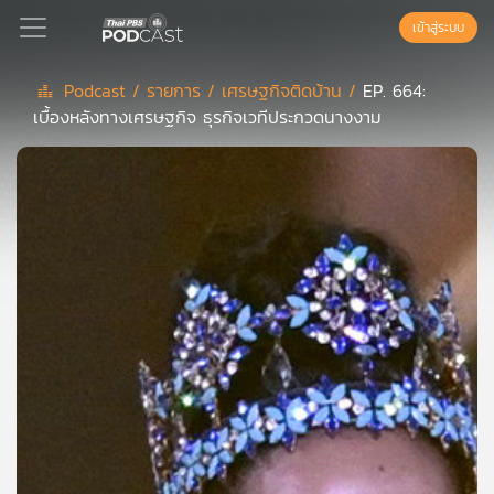
เข้าสู่ระบบ
Podcast /
รายการ /
เศรษฐกิจติดบ้าน /
EP. 664:
เบื้องหลังทางเศรษฐกิจ ธุรกิจเวทีประกวดนางงาม
Podcast
เพล
ย์
ลิ
สต์
แนะนำ
เพล
ย์
ลิ
สต์
ของ