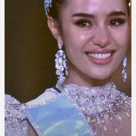
คุณ
เพลง
บทความ
ข่าว
และ
กิจกรรม
เกี่ยว
กับ
เรา