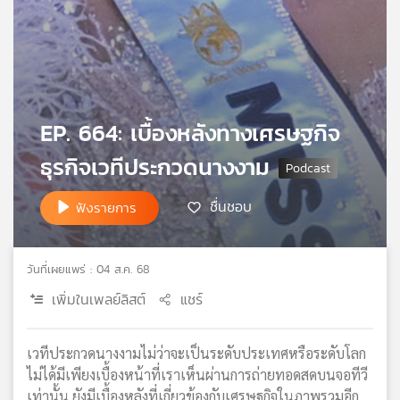
เครือ
ข่าย
วิทยุ
ไทย
พี
บี
EP. 664: เบื้องหลังทางเศรษฐกิจ
เอส
ธุรกิจเวทีประกวดนางงาม
แผนที่
ชื่นชอบ
ฟังรายการ
วิทยุ
เครือ
ข่าย
วันที่เผยแพร่ : 04 ส.ค. 68
เพิ่มในเพลย์ลิสต์
แชร์
เวทีประกวดนางงามไม่ว่าจะเป็นระดับประเทศหรือระดับโลก
ไม่ได้มีเพียงเบื้องหน้าที่เราเห็นผ่านการถ่ายทอดสดบนจอทีวี
เท่านั้น ยังมีเบื้องหลังที่เกี่ยวข้องกับเศรษฐกิจในภาพรวมอีก