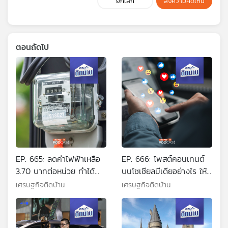
ยกเลิก
ส่งความคิดเห็น
ตอนถัดไป
EP. 665: ลดค่าไฟฟ้าเหลือ
EP. 666: โพสต์คอนเทนต์
3.70 บาทต่อหน่วย ทำได้
บนโซเชียลมีเดียอย่างไร ให้
จริงหรือเป็นแค่เพ้อฝัน
ดังปังปุริเย่
เศรษฐกิจติดบ้าน
เศรษฐกิจติดบ้าน