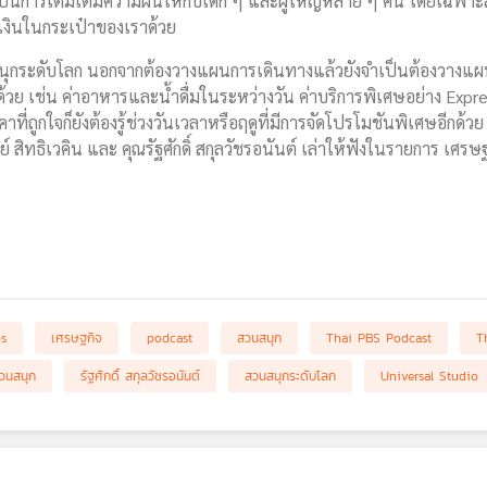
เป็นการเติมเต็มความฝันให้กับเด็ก ๆ และผู้ใหญ่หลาย ๆ คน โดยเฉพาะ
งเงินในกระเป๋าของเราด้วย
กระดับโลก นอกจากต้องวางแผนการเดินทางแล้วยังจำเป็นต้องวางแผนค่าใช
าด้วย เช่น ค่าอาหารและน้ำดื่มในระหว่างวัน ค่าบริการพิเศษอย่าง Exp
าคาที่ถูกใจก็ยังต้องรู้ช่วงวันเวลาหรือฤดูที่มีการจัดโปรโมชันพิเศษอีกด้วย
์ สิทธิเวคิน และ คุณรัฐศักดิ์ สกุลวัชรอนันต์ เล่าให้ฟังในรายการ เศรษฐ
bs
เศรษฐกิจ
podcast
สวนสนุก
Thai PBS Podcast
T
สวนสนุก
รัฐศักดิ์ สกุลวัชรอนันต์
สวนสนุกระดับโลก
Universal Studio