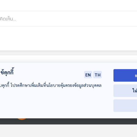
้คุกกี้
EN
TH
ย
บคุกกี้ โปรดศึกษาเพิ่มเติมที่นโยบายคุ้มครองข้อมูลส่วนบุคคล
ไม
00:00:00
00:00:00
EP. 670: นิสัยรวย
EP. 671: หมูกระทะ
EP. 672: นักท่
สร้างกันอย่างไร แล้ว
กินที่ร้านกับกินที่บ้าน
เที่ยวจีนหายไป 