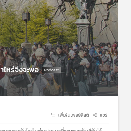
าไหร่จึงจะพอ
เพิ่มในเพลย์ลิสต์
แชร์