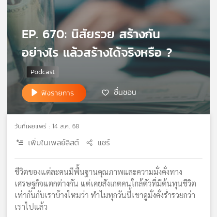
เครือ
ข่าย
EP. 670: นิสัยรวย สร้างกัน
วิทยุ
ไทย
อย่างไร แล้วสร้างได้จริงหรือ ?
พี
บี
เอส
ชื่นชอบ
ฟังรายการ
แผนที่
วิทยุ
วันที่เผยแพร่ : 14 ส.ค. 68
เครือ
เพิ่มในเพลย์ลิสต์
แชร์
ข่าย
ชีวิตของแต่ละคนมีพื้นฐานคุณภาพและความมั่งคั่งทาง
เศรษฐกิจแตกต่างกัน แต่เคยสังเกตคนใกล้ตัวที่มีต้นทุนชีวิต
เท่ากันกับเราบ้างไหมว่า ทำไมทุกวันนี้เขาดูมั่งคั่งร่ำรวยกว่า
เราไปแล้ว