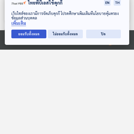
ให้เลือกความปลอดภัยด้วย
พูดอย่างไรให้ขายของได้
ไทยพีบีเอสใช้คุกกี้
EN
TH
เศรษฐกิจติดบ้าน
เศรษฐกิจติดบ้าน
ดาวน์โหลด Thai PBS Podcast Application
เว็บไซต์ของเรามีการจัดเก็บคุกกี้ โปรดศึกษาเพิ่มเติมที่นโยบายคุ้มครอง
ข้อมูลส่วนบุคคล
เพิ่มเติม
ยอมรับทั้งหมด
ไม่ยอมรับทั้งหมด
ปิด
ตอนที่เกี่ยวข้อง
Ⓒ 2020 องค์การกระจายเสียงและแพร่ภาพสาธารณะแห่งประเทศไทย
EP. 98: ฝ่าวิกฤตเศรษฐกิจ
EP. 1199: ผดร้อน โรค
ไทย ที่มีอาการ "ป่วยเรื้อรัง"
ผิวหนังในหน้าร้อน
คุยนอกกรอบ
โรงหมอ