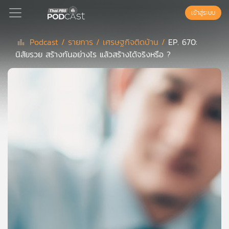
เข้าสู่ระบบ
Podcast /
รายการ /
เศรษฐกิจติดบ้าน /
EP. 670:
นิสัยรวย สร้างกันอย่างไร แล้วสร้างได้จริงหรือ ?
Podcast
เพล
ย์
ลิ
สต์
แนะนำ
เพล
ย์
ลิ
สต์
ของ