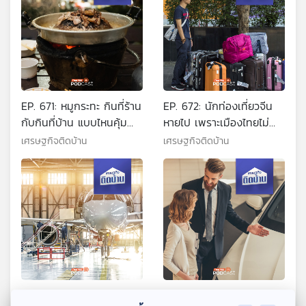
EP. 671: หมูกระทะ กินที่ร้าน
EP. 672: นักท่องเที่ยวจีน
กับกินที่บ้าน แบบไหนคุ้ม
หายไป เพราะเมืองไทยไม่
กว่ากัน
ปลอดภัยจริงหรือ ?
เศรษฐกิจติดบ้าน
เศรษฐกิจติดบ้าน
EP. 673: เลือกสายการบิน
EP. 674: พลังแห่งการพูด