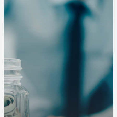
คุณ
เพลง
บทความ
ข่าว
และ
กิจกรรม
เกี่ยว
กับ
เรา