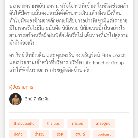
นอกจากความขยัน อดทน หรือโอกาสที่เข้ามาในชีวิตช่วยผลัก
ดันให้มีความมั่นคงและมั่งคั่งด้านการเงินแล้ว สิ่งหนึ่งที่คน
ทั่วไปมักมองข้ามจากลักษณะนิสัยบางอย่างที่เขามีแต่เราอาจ
มีไม่พอหรือไม่มีเลยนั่นคือ นิสัยรวย นิสัยแบบนี้เป็นอย่างไร
สามารถสร้างหรือฝึกฝนนิสัยได้หรือไม่ เส้นทางที่นำไปสู่ความ
มั่งคั่งคืออะไร
ดร.วิทย์ สิทธิเวคิน และ คุณหะริน จงเจริญรัตน์ Elite Coach
และประธานเจ้าหน้าที่บริหาร บริษัท Life Enricher Group
เล่าให้ฟังในรายการ เศรษฐกิจติดบ้าน ค่ะ
ผู้จัดรายการ
วิทย์ สิทธิเวคิน
thaipbsradio
thaipbs
การเงิน
เศรษฐกิจ
มั่งคั่ง
ร่ำรวย
รวย
ฐานะดี
podcast