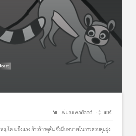
เพิ่มในเพลย์ลิสต์
แชร์
ใหญ่ใหญ่โต แข็งแรง ก้าวร้าวดุดัน จึงมีบทบาทในการควบคุมฝูง