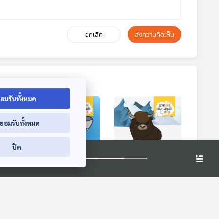
ยกเลิก
ส่งความคิดเห็น
อมรับทั้งหมด
่ยอมรับทั้งหมด
ปิด
ัตว์
EP. 193: เหาฉลาม
EP. 194: จามรี ยักษ์
นูและ
ปลาที่สบายที่สุดใน
ใหญ่แห่งหิมาลัย
โลก
สียง
นานาสัตว์สารพัดเสียง
นานาสัตว์สารพัดเสียง