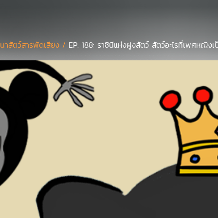
นาสัตว์สารพัดเสียง /
EP. 188: ราชินีแห่งฝูงสัตว์ สัตว์อะไรที่เพศหญิงเป