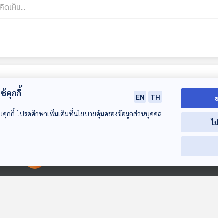
้คุกกี้
EN
TH
ย
บคุกกี้ โปรดศึกษาเพิ่มเติมที่นโยบายคุ้มครองข้อมูลส่วนบุคคล
ไม
00:00:00
00:00:00
EP. 190: นกอัลบา
EP. 191: เรื่องน่าทึ่ง
EP. 192: หนูผี ส
ทรอส นักเดินทาง
ของกิ้งก่าคาเมเลียน
ตัวน้อยที่ไม่ใช่ห
แห่งสายลม
ไม่ใช่ผี
นานาสัตว์สารพัดเสียง
นานาสัตว์สารพัดเสียง
นานาสัตว์สารพัดเ