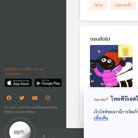
นิทาน
รายการเด็ก
ตอนถัดไป
ดาวน์โหลด Thai PBS Podcast
Application
EP. 2017: ยุงชอบ
ไทยพีบีเอสใช
ร้อนหรือหลงรักหนาว
Ⓒ 2020 องค์การกระจายเสียงและแพร่ภาพ
พระอาทิตย์ยิ้มแฉ่ง
เว็บไซต์ของเรามีการจัดเก็
สาธารณะแห่งประเทศไทย
เพิ่มเติม