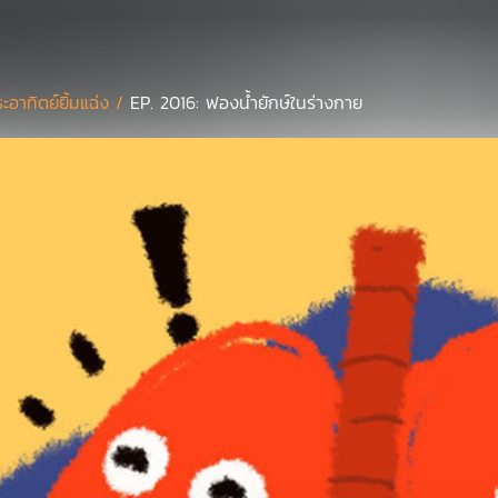
ะอาทิตย์ยิ้มแฉ่ง /
EP. 2016: ฟองน้ำยักษ์ในร่างกาย