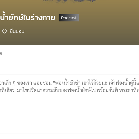
้ำยักษ์ในร่างกาย
ชื่นชอบ
69
ในอกเล็ก ๆ ของเรา แอบซ่อน "ฟองน้ำยักษ์" เอาไว้ด้วยนะ เจ้าฟองน้ำคู่
ต่นาทีเดียว มาไขปริศนาความลับของฟองน้ำยักษ์ไปพร้อมกันที่ พระอาทิตย