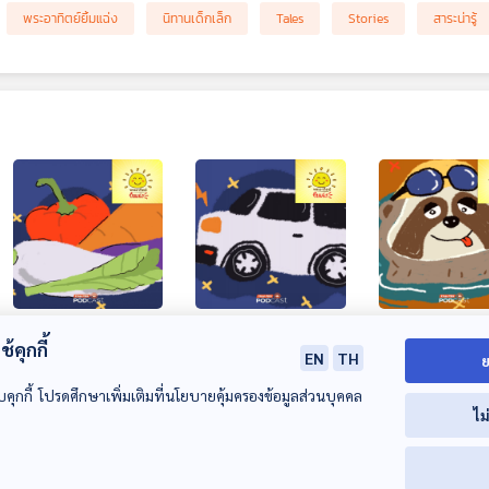
พระอาทิตย์ยิ้มแฉ่ง
นิทานเด็กเล็ก
Tales
Stories
สาระน่ารู้
EP. 2018: ตะลุย
EP. 2019: เสียงแตร
EP. 2020: สลอ
้คุกกี้
อาณาจักร ผัก 5 สี
ภาษาลับของรถยนต์
(Sloth) นักว่ายน
EN
TH
ย
พระอาทิตย์ยิ้มแฉ่ง
พระอาทิตย์ยิ้มแฉ่ง
พระอาทิตย์ยิ้มแฉ่ง
บคุกกี้ โปรดศึกษาเพิ่มเติมที่นโยบายคุ้มครองข้อมูลส่วนบุคคล
ไม