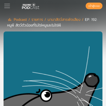
เข้าสู่ระบบ
Podcast /
รายการ /
นานาสัตว์สารพัดเสียง /
EP. 192:
หนูผี สัตว์ตัวน้อยที่ไม่ใช่หนูและไม่ใช่ผี
Podcast
เพล
ย์
ลิ
สต์
แนะนำ
เพล
ย์
ลิ
สต์
ของ