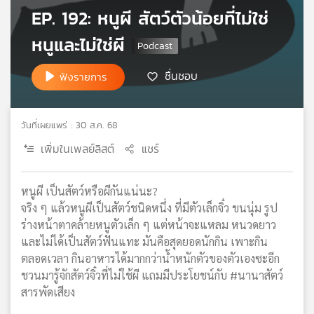
EP. 192: หนูผี สัตว์ตัวน้อยที่ไม่ใช่
เครือ
ข่าย
หนูและไม่ใช่ผี
วิทยุ
ไทย
ชื่นชอบ
ฟังรายการ
พี
บี
เอส
วันที่เผยแพร่ : 30 ส.ค. 68
เพิ่มในเพลย์ลิสต์
แชร์
แผนที่
วิทยุ
หนูผี เป็นสัตว์หรือผีกันแน่นะ?
เครือ
ข่าย
จริง ๆ แล้วหนูผีเป็นสัตว์ชนิดหนึ่ง ที่มีตัวเล็กจิ๋ว ขนนุ่ม รูป
ร่างหน้าตาคล้ายหนูตัวเล็ก ๆ แต่หน้าจะแหลม หนวดยาว
และไม่ได้เป็นสัตว์ฟันแทะ มันคือสุดยอดนักกิน เพาะกิน
ตลอดเวลา กินอาหารได้มากกว่าน้ำหนักตัวของตัวเองซะอีก
ชวนมารู้จักสัตว์จิ๋วที่ไม่ใช้ผี แถมมีประโยชน์กับ #นานาสัตว์
สารพัดเสียง