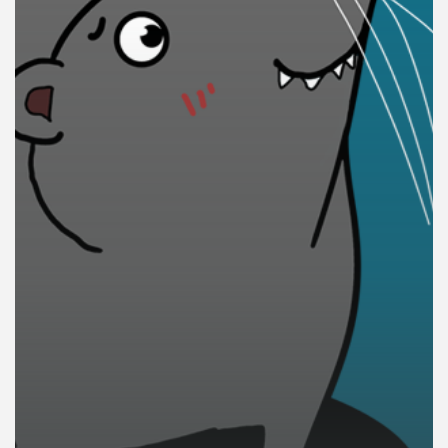
คุณ
เพลง
บทความ
ข่าว
และ
กิจกรรม
เกี่ยว
กับ
เรา