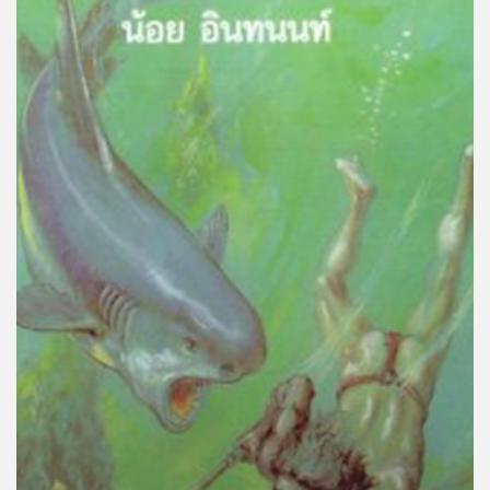
คุณ
เพลง
บทความ
ข่าว
และ
กิจกรรม
เกี่ยว
กับ
เรา