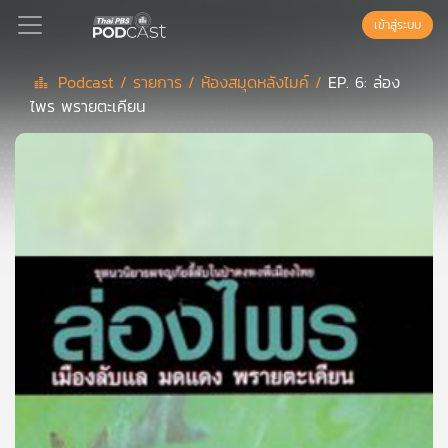
เข้าสู่ระบบ
Podcast /
รายการ /
ห้องสมุดหลังไมค์ /
EP. 6: ล่อง
ไพร พรายตะเคียน
Podcast
เพล
ย์
ลิ
สต์
แนะนำ
เพล
ย์
ลิ
สต์
ของ