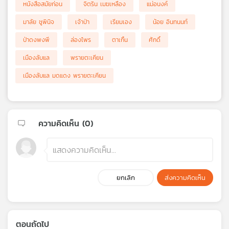
หนังสือสมัยก่อน
จิตริน เมฆเหลือง
แม่อนงค์
มาลัย ชูพินิจ
เจ้าป่า
เรียมเอง
น้อย อินทนนท์
ป่าดงพงพี
ล่องไพร
ตาเกิ้น
ศักดิ์
เมืองลับแล
พรายตะเคียน
เมืองลับแล มดแดง พรายตะเคียน
ความคิดเห็น (
0
)
ยกเลิก
ส่งความคิดเห็น
ตอนถัดไป