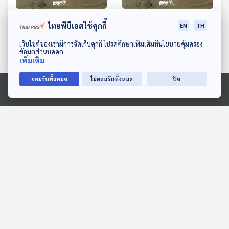
EP. 1: ล่องไพร ผีตองเหลือง
EP. 2: ล่องไพร ผีตอง
ไทยพีบีเอสใช้คุกกี้
EN
TH
คนสุดท้าย
เหลืองคนสุดท้าย
ดาวน์โหลด Thai PBS Podcast Application
เว็บไซต์ของเรามีการจัดเก็บคุกกี้ โปรดศึกษาเพิ่มเติมที่นโยบายคุ้มครอง
ห้องสมุดหลังไมค์
ห้องสมุดหลังไมค์
ข้อมูลส่วนบุคคล
เพิ่มเติม
ยอมรับทั้งหมด
ไม่ยอมรับทั้งหมด
ปิด
ตอนที่เกี่ยวข้อง
Ⓒ 2020 องค์การกระจายเสียงและแพร่ภาพสาธารณะแห่งประเทศไทย
EP. 168: ปุณณภพ กระจาย
EP. 19: ล่องไพร เทวรูปชาว
เดช (1) | รอบ 13.00 | วัน
อินคา
เด็ก 2569
Podcaster ตัวน้อย
ห้องสมุดหลังไมค์