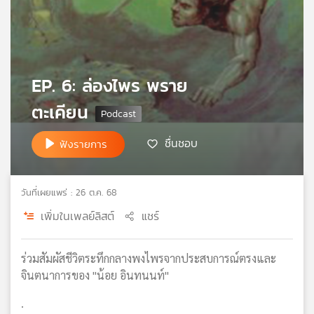
เครือ
ข่าย
วิทยุ
ไทย
พี
EP. 6: ล่องไพร พราย
บี
ตะเคียน
เอส
ชื่นชอบ
ฟังรายการ
แผนที่
วิทยุ
เครือ
วันที่เผยแพร่ : 26 ต.ค. 68
ข่าย
เพิ่มในเพลย์ลิสต์
แชร์
ร่วมสัมผัสชีวิตระทึกกลางพงไพรจากประสบการณ์ตรงและ
จินตนาการของ "น้อย อินทนนท์"
.