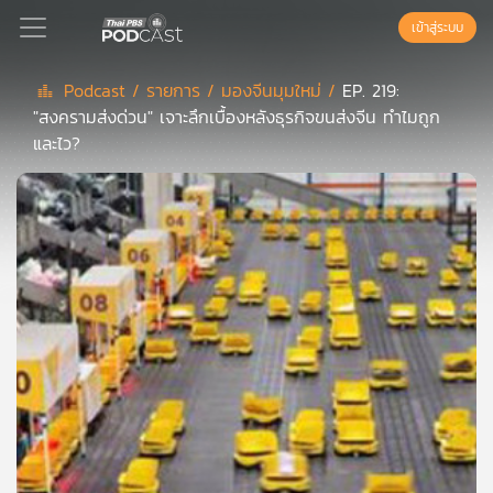
เข้าสู่ระบบ
Podcast /
รายการ /
มองจีนมุมใหม่ /
EP. 219:
"สงครามส่งด่วน" เจาะลึกเบื้องหลังธุรกิจขนส่งจีน ทำไมถูก
Podcast
และไว?
เพล
ย์
ลิ
สต์
แนะนำ
เพล
ย์
ลิ
สต์
ของ