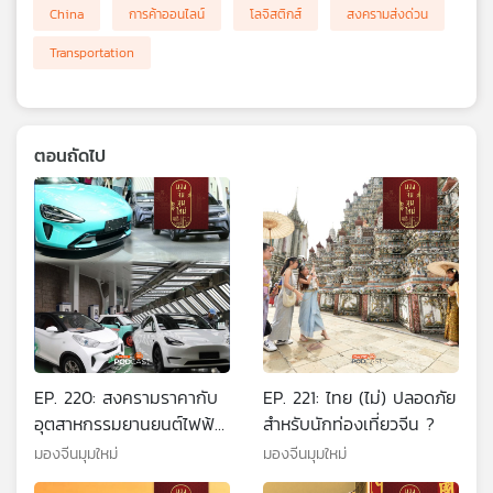
China
การค้าออนไลน์
โลจิสติกส์
สงครามส่งด่วน
Transportation
ตอนถัดไป
EP. 220: สงครามราคากับ
EP. 221: ไทย (ไม่) ปลอดภัย
อุตสาหกรรมยานยนต์ไฟฟ้า
สำหรับนักท่องเที่ยวจีน ?
จีน
มองจีนมุมใหม่
มองจีนมุมใหม่