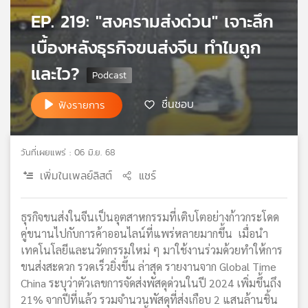
เครือ
EP. 219: "สงครามส่งด่วน" เจาะลึก
ข่าย
เบื้องหลังธุรกิจขนส่งจีน ทำไมถูก
วิทยุ
ไทย
และไว?
พี
บี
ชื่นชอบ
ฟังรายการ
เอส
วันที่เผยแพร่ : 06 มิ.ย. 68
แผนที่
วิทยุ
เพิ่มในเพลย์ลิสต์
แชร์
เครือ
ข่าย
ธุรกิจขนส่งในจีนเป็นอุตสาหกรรมที่เติบโตอย่างก้าวกระโดด
คู่ขนานไปกับการค้าออนไลน์ที่แพร่หลายมากขึ้น เมื่อนำ
เทคโนโลยีและนวัตกรรมใหม่ ๆ มาใช้งานร่วมด้วยทำให้การ
ขนส่งสะดวก รวดเร็วยิ่งขึ้น ล่าสุด รายงานจาก Global Time
China ระบุว่าตัวเลขการจัดส่งพัสดุด่วนในปี 2024 เพิ่มขึ้นถึง
21% จากปีที่แล้ว รวมจำนวนพัสดุที่ส่งเกือบ 2 แสนล้านชิ้น