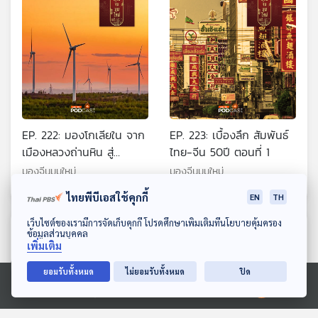
EP. 222: มองโกเลียใน จาก
EP. 223: เบื้องลึก สัมพันธ์
เมืองหลวงถ่านหิน สู่
ไทย-จีน 50ปี ตอนที่ 1
ศูนย์กลางพลังงานสีเขียว
มองจีนมุมใหม่
มองจีนมุมใหม่
ไทยพีบีเอสใช้คุกกี้
EN
TH
ดาวน์โหลด Thai PBS Podcast Application
เว็บไซต์ของเรามีการจัดเก็บคุกกี้ โปรดศึกษาเพิ่มเติมที่นโยบายคุ้มครอง
ตอนที่เกี่ยวข้อง
ข้อมูลส่วนบุคคล
เพิ่มเติม
ยอมรับทั้งหมด
ไม่ยอมรับทั้งหมด
ปิด
Ⓒ 2020 องค์การกระจายเสียงและแพร่ภาพสาธารณะแห่งประเทศไทย