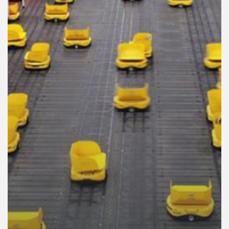
คุณ
เพลง
บทความ
ข่าว
และ
กิจกรรม
เกี่ยว
กับ
เรา