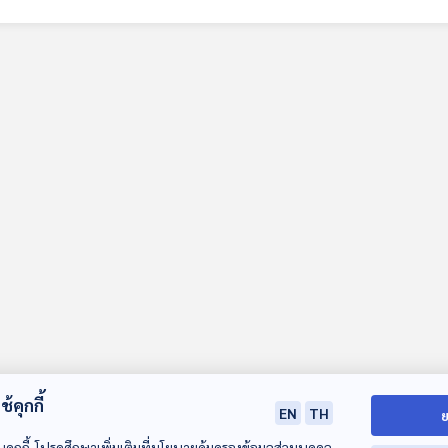
 หวังวิวัฒนา ชวน ตฤณ วุ่นกลิ่นหอม นายกสมาคมการค้าดิจิทัลไทยและกรรมการการค้าข้ามแดนจีน มา
นความเสี่ยงสำหรับผู้ประกอบการไทยที่ต้องเผชิญสงครามราคาสินค้าจากจีน จากการส่งออกสินค้
่อต้นทุนการขนส่งและจะมีวิธีปิดจุดอ่อนดังกล่าวได้อย่างไร
้คุกกี้
EN
TH
ย
บคุกกี้ โปรดศึกษาเพิ่มเติมที่นโยบายคุ้มครองข้อมูลส่วนบุคคล