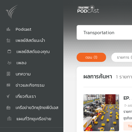
Podcast
เพลย์ลิสต์แนะนำ
เพลย์ลิสต์ของคุณ
ตอน
(1)
รายการ
เพลง
บทความ
ผลการค้นหา
1
รายก
ข่าวและกิจกรรม
เกี่ยวกับเรา
44
เครือข่ายวิทยุไทยพีบีเอส
รายกา
แผนที่วิทยุเครือข่าย
ธุรกิ
สะดวก
Tr
ทำให้