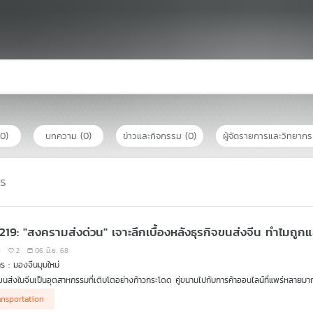
(0)
บทความ
(0)
ข่าวและกิจกรรม
(0)
ผู้จัดรายการและวิทยาก
าร
EP. 219: "สงครามส่งด่วน" เจาะลึกเบื้องหลังธุร
9
2
06 มิ.ย. 68
ร : มองจีนมุมใหม่
จขนส่งในจีนเป็นอุตสาหกรรมที่เติบโตอย่างก้าวกระโดด คู่ขนานไปกับการค้าออนไลน์ที่แพร่หลายมา
 รวดเร็วยิ่งขึ้น ล่าสุด รายงานจาก Global Time China ระบุว่าตัวเลขการจัดส่งพัสดุด่วนในปี 2
ansportation
มูลค่ารายได้จากธุรกิจนี้สูงกว่า 1.4 ล้านล้านหยวน