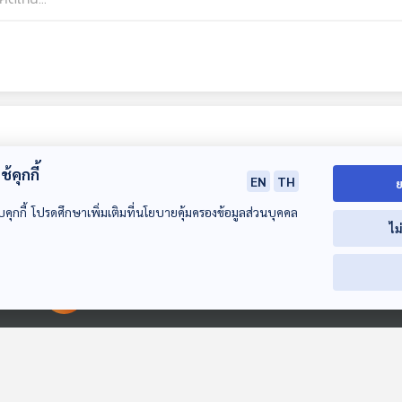
้คุกกี้
EN
TH
ย
บคุกกี้ โปรดศึกษาเพิ่มเติมที่นโยบายคุ้มครองข้อมูลส่วนบุคคล
ไม
00:00:00
00:00:00
EP. 68: สมมุติว่า! |
EP. 69: สมมุติว่า! |
EP. 70: สมมุติว่
แพทองธารไปเจรจา
ยิ่งชีพ รับหน้าที่เป็น
สว.อังคณา และ
กับทรัมป์เอง ?
กกต. !!
อ.ปณิธาน เป็นท
สมมุติว่า
สมมุติว่า
สมมุติว่า
เจรจาสันติภาพ
ชายแดนใต้