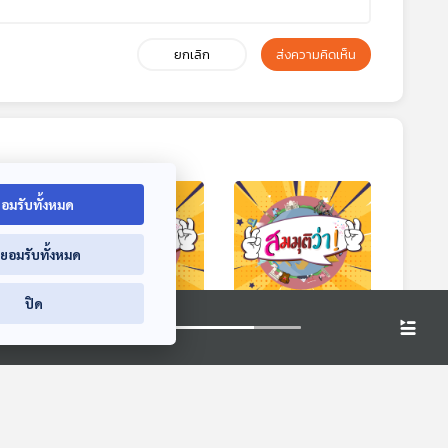
ยกเลิก
ส่งความคิดเห็น
อมรับทั้งหมด
่ยอมรับทั้งหมด
ปิด
า! |
EP. 71: สมมุติว่า! |
EP. 72: สมมุติว่า! |
เศรษฐกิจไทยเจ๊ง
นักท่องเที่ยวจีนหาย
ีม
ไปแล้วไม่กลับมา !!
สมมุติว่า
สมมุติว่า