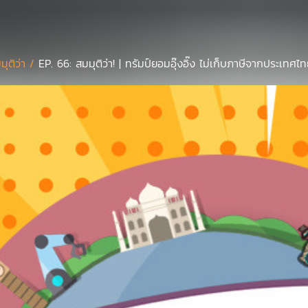
มุติว่า /
EP. 66: สมมุติว่า! | ทรัมป์ยอมอุ๊งอิ๊ง ไม่เก็บภาษีจากประเทศไท