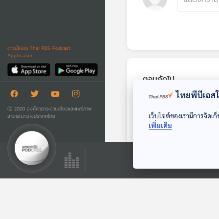
ดาวน์โหลด Thai PBS Podcast
Application
ตอนถัดไป
ไทยพีบีเอสใช
Ⓒ 2020 องค์การกระจายเสียงและแพร่ภาพ
เว็บไซต์ของเรามีการจัดเก็
สาธารณะแห่งประเทศไทย
เพิ่มเติม
EP. 67: สมมุติว่า! |
ประชาชนมีอำนาจ
เหนือนักการเมือง !!
สมมุติว่า