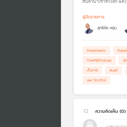
สินค้านำเข้าทั่วโลก แต
ผู้จัดรายการ
สุทธิชัย หยุ่น
thaipbsradio
thaip
ThaiPBSPodcast
สุท
เก็บภาษี
สมมุติ
เผย วีณารัตน์
ความคิดเห็น (
0
)