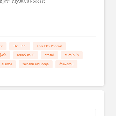
สมมุติว่า ในรูปแบบ Podcast
st
Thai PBS
Thai PBS Podcast
อุ๊งอิ๊ง
โดนัลด์ ทรัมป์
วิจารณ์
สินค้านำเข้า
สมมติว่า
วีณารัตน์ เลาหภคกุล
กำแพงภาษี