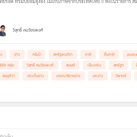
่ไทยรอด ทรัมป์ยอมอุ๊งอิ๊ง ไม่เก็บภาษีจากประเทศไทย !! ฟังในรายการ 
วิสุทธิ์ คมวัชรพงศ์
bs
ข่าว
ทรัมป์
สหรัฐอเมริกา
ภาษี
ขึ้นภาษี
podca
ธิชัย หยุ่น
วิสุทธิ์ คมวัชรพงศ์
สมมติ
เรื่องจริง
สหรัฐฯ
สมมุติว่า
ประเด็นข่าว
บรรณาธิการข่าว
บก.ข่าว
วิพากษ์