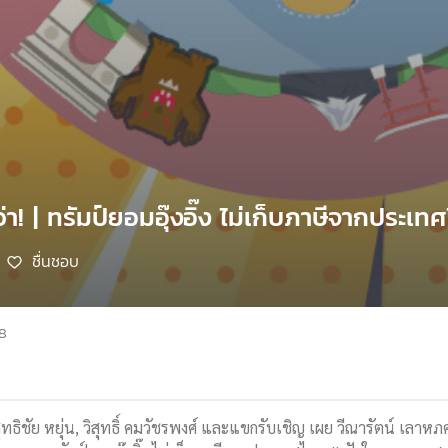
่า! | ทรัมป์ยอมอุ๊งอิ๊ง ไม่เก็บภาษีจากประเทศ
ชื่นชอบ
68
สุทธิชัย หยุ่น, วิสุทธิ์ คมวัชรพงศ์ และแขกรับเชิญ เผย วีณารัตน์ เลาห