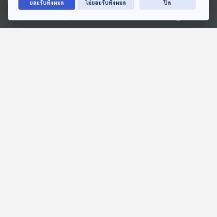
ยอมรับทั้งหมด
ไม่ยอมรับทั้งหมด
ปิด
Ⓒ 2020 องค์การกระจายเสียงและแพร่ภาพสาธารณะแห่งประเทศไทย
EP. 163: ณธัช | รอบ 13.00
EP. 109: สัญญาณระส่ำ
| วันเด็ก 2569
"กัมพูชา" ยั่วยุชายแดน -
ปั่นป่วนภายใน ?
Podcaster ตัวน้อย
ตอบโจทย์