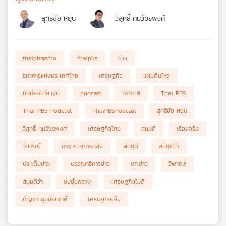
สุทธิชัย หยุ่น
วิสุทธิ์ คมวัชรพงศ์
thaipbsradio
thaipbs
ข่าว
ธนาคารแห่งประเทศไทย
เศรษฐกิจ
แผ่นดินไหว
นักท่องเที่ยวจีน
podcast
โควิด19
Thai PBS
Thai PBS Podcast
ThaiPBSPodcast
สุทธิชัย หยุ่น
วิสุทธิ์ คมวัชรพงศ์
เศรษฐกิจไทย
สมมติ
เรื่องจริง
วิจารณ์
กระทรวงการคลัง
สมมุติ
สมมุติว่า
ประเด็นข่าว
บรรณาธิการข่าว
บก.ข่าว
วิพากษ์
สมมติว่า
ชนชั้นกลาง
เศรษฐกิจไม่ดี
บัญชา ชุมชัยเวทย์
เศรษฐกิจเจ๊ง