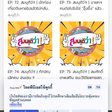
EP. 72: สมมุติว่า! | นักท่อง
EP. 73: สมมุติว่า! | นายกฯ
เที่ยวจีนหายไปแล้วไม่กลับมา
คนต่อไปไม่ใช่ "อุ๊งอิ๊ง" แล้ว
!!
จะเป็นใคร ?
สมมุติว่า
สมมุติว่า
EP. 74: สมมุติว่า! | ทักษิณ
EP. 75: สมมุติว่า! | สมศักดิ์
เลิกคบ ฮุนเซน !!
เทพสุทิน ชนะวีโต้แพทยสภา
!!
สมมุติว่า
สมมุติว่า
ไทยพีบีเอสใช้คุกกี้
EN
TH
ดาวน์โหลด Thai PBS Podcast Application
เว็บไซต์ของเรามีการจัดเก็บคุกกี้ โปรดศึกษาเพิ่มเติมที่นโยบายคุ้มครอง
ข้อมูลส่วนบุคคล
เพิ่มเติม
ตอนที่เกี่ยวข้อง