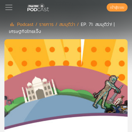
เข้าสู่ระบบ
Podcast /
รายการ /
สมมุติว่า /
EP. 71: สมมุติว่า! |
เศรษฐกิจไทยเจ๊ง
Podcast
เพล
ย์
ลิ
สต์
แนะนำ
เพล
ย์
ลิ
สต์
ของ