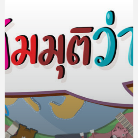
คุณ
เพลง
บทความ
ข่าว
และ
กิจกรรม
เกี่ยว
กับ
เรา