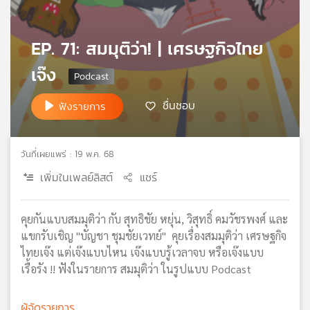
เครือ
ข่าย
EP. 71: สมมุติว่า! | เศรษฐกิจไทย
วิทยุ
ไทย
เจ๊ง
พี
บี
ชื่นชอบ
ฟังรายการ
เอส
วันที่เผยแพร่ : 19 พ.ค. 68
แผนที่
วิทยุ
เพิ่มในเพลย์ลิสต์
แชร์
เครือ
ข่าย
คุยกันแบบสมมุติว่า กับ สุทธิชัย หยุ่น, วิสุทธิ์ คมวัชรพงศ์ และ
แขกรับเชิญ "บัญชา ชุมชัยเวทย์" คุยเรื่องสมมุติว่า เศรษฐกิจ
ไทยเจ๊ง แต่เจ๊งแบบไหน เจ๊งแบบรู้เวลาจบ หรือเจ๊งแบบ
เรื้อรัง !! ฟังในรายการ สมมุติว่า ในรูปแบบ Podcast
ผู้จัดรายการ