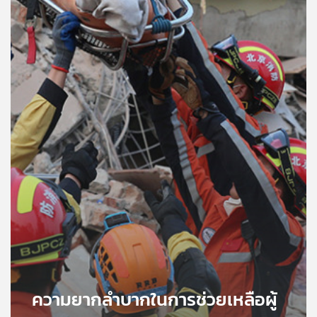
คุณ
เพลง
บทความ
ข่าว
และ
กิจกรรม
เกี่ยว
กับ
เรา
ความยากลำบากในการช่วยเหลือผู้