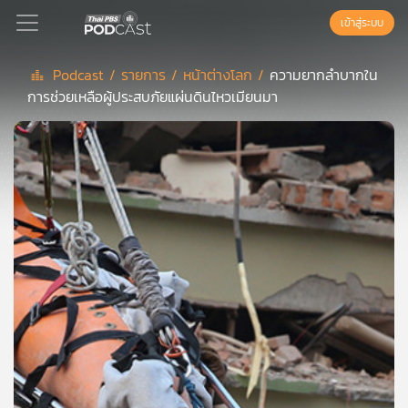
เข้าสู่ระบบ
Podcast /
รายการ /
หน้าต่างโลก /
ความยากลำบากใน
การช่วยเหลือผู้ประสบภัยแผ่นดินไหวเมียนมา
Podcast
เพล
ย์
ลิ
สต์
แนะนำ
เพล
ย์
ลิ
สต์
ของ