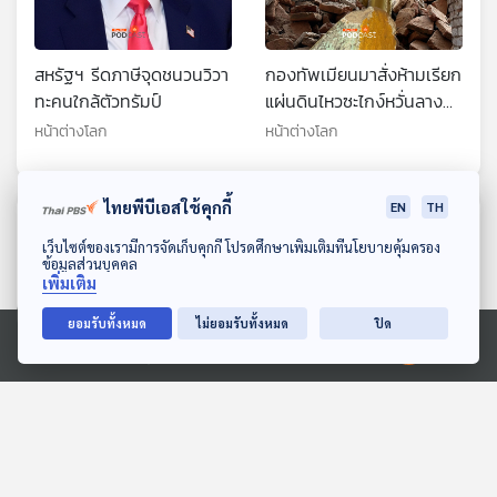
สหรัฐฯ รีดภาษีจุดชนวนวิวา
กองทัพเมียนมาสั่งห้ามเรียก
ทะคนใกล้ตัวทรัมป์
แผ่นดินไหวซะไกง์หวั่นลาง
ร้าย
หน้าต่างโลก
หน้าต่างโลก
ไทยพีบีเอสใช้คุกกี้
EN
TH
ตอนที่เกี่ยวข้อง
ดาวน์โหลด Thai PBS Podcast Application
เว็บไซต์ของเรามีการจัดเก็บคุกกี้ โปรดศึกษาเพิ่มเติมที่นโยบายคุ้มครอง
ข้อมูลส่วนบุคคล
เพิ่มเติม
ยอมรับทั้งหมด
ไม่ยอมรับทั้งหมด
ปิด
Ⓒ 2020 องค์การกระจายเสียงและแพร่ภาพสาธารณะแห่งประเทศไทย
เอาชีวิตรอดในโลกยุค AI:
"ก็แดดมันร้อน" คนไม่ใช่หุ่น
เทคโนโลยีแห่งโอกาสหรือ
ยนต์ แต่ต้องทนสภาพภูมิ