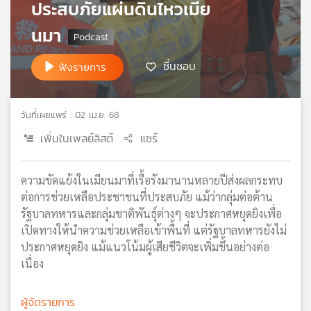
ประสบภัยแผ่นดินไหวเมีย
เครือ
นมา
ข่าย
วิทยุ
ไทย
ชื่นชอบ
ฟังรายการ
พี
บี
เอส
วันที่เผยแพร่ : 02 เม.ย. 68
เพิ่มในเพลย์ลิสต์
แชร์
แผนที่
วิทยุ
ความขัดแย้งในเมียนมาที่เรื้อรังมานานหลายปีส่งผลกระทบ
เครือ
ต่อการช่วยเหลือประชาชนที่ประสบภัย แม้ว่ากลุ่มต่อต้าน
ข่าย
รัฐบาลทหารและกลุ่มชาติพันธุ์ต่างๆ จะประกาศหยุดยิงเพื่อ
เปิดทางให้นำความช่วยเหลือเข้าพื้นที่ แต่รัฐบาลทหารยังไม่
ประกาศหยุดยิง แม้แนวโน้มผู้เสียชีวิตจะเพิ่มขึ้นอย่างต่อ
เนื่อง
ผู้จัดรายการ