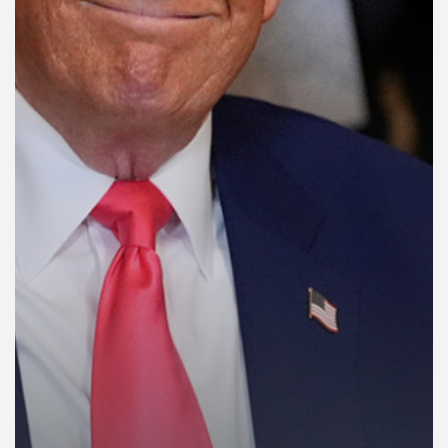
คุณ
เพลง
บทความ
ข่าว
และ
กิจกรรม
เกี่ยว
กับ
เรา