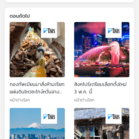
ตอนถัดไป
กองทัพเมียนมาสั่งห้ามเรียก
สิงคโปร์เตรียมเลือกตั้งใหม่
แผ่นดินไหวซะไกง์หวั่นลาง
3 พ.ค. นี้
ร้าย
หน้าต่างโลก
หน้าต่างโลก