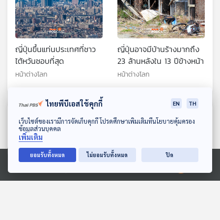
ญี่ปุ่นขึ้นแท่นประเทศที่ชาว
ญี่ปุ่นอาจมีบ้านร้างมากถึง
ไต้หวันชอบที่สุด
23 ล้านหลังใน 13 ปีข้างหน้า
หน้าต่างโลก
หน้าต่างโลก
ไทยพีบีเอสใช้คุกกี้
EN
TH
ตอนที่เกี่ยวข้อง
ดาวน์โหลด Thai PBS Podcast Application
เว็บไซต์ของเรามีการจัดเก็บคุกกี้ โปรดศึกษาเพิ่มเติมที่นโยบายคุ้มครอง
ข้อมูลส่วนบุคคล
เพิ่มเติม
ยอมรับทั้งหมด
ไม่ยอมรับทั้งหมด
ปิด
Ⓒ 2020 องค์การกระจายเสียงและแพร่ภาพสาธารณะแห่งประเทศไทย