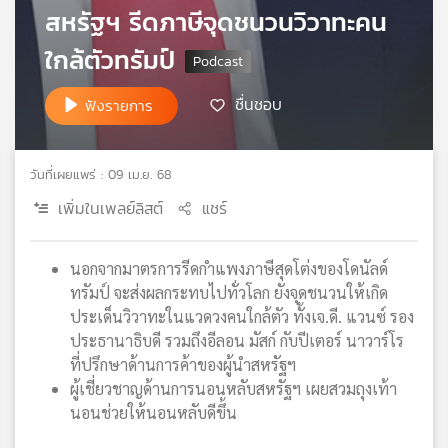
สหรัฐฯ รีดภาษีจุดชนวนวิวาทะคน
เครือ
ข่าย
ใกล้ตัวทรัมป์
วิทยุ
ไทย
ชื่นชอบ
ฟังรายการ
พี
บี
เอส
วันที่เผยแพร่ : 09 เม.ย. 68
เพิ่มในเพลย์ลิสต์
แชร์
แผนที่
วิทยุ
นอกจากมาตรการรีดกำแพงภาษีสุดโต่งของโดนัลด์
เครือ
ทรัมป์ จะส่งผลกระทบไปทั่วโลก ยังจุดชนวนให้เกิด
ข่าย
ประเด็นวิวาทะในแวดวงคนใกล้ตัว ทั้งเจ.ดี. แวนซ์ รอง
ประธานาธิบดี รวมถึงอีลอน มัสก์ กับปีเตอร์ นาวาร์โร
ที่ปรึกษาด้านการค้าของผู้นำสหรัฐฯ
ผู้เชี่ยวชาญด้านการนอนหลับสหรัฐฯ เผยสวมถุงเท้า
นอนช่วยให้นอนหลับดีขึ้น