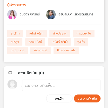
ผู้จัดรายการ
วินิจฐา จิตร์กรี
อธิปสุมนต์ เรืองรัตน์สุนทร
อเมริกา
หน้าต่างโลก
ต่างประเทศ
การนอนหลับ
สหรัฐฯ
อีลอน มัสก์
โดนัลด์ ทรัมป์
ถุงเท้า
เจ ดี แวนซ์
กำแพงภาษี
ปีเตอร์ นาวาร์โร
ความคิดเห็น (
0
)
ยกเลิก
ส่งความคิดเห็น