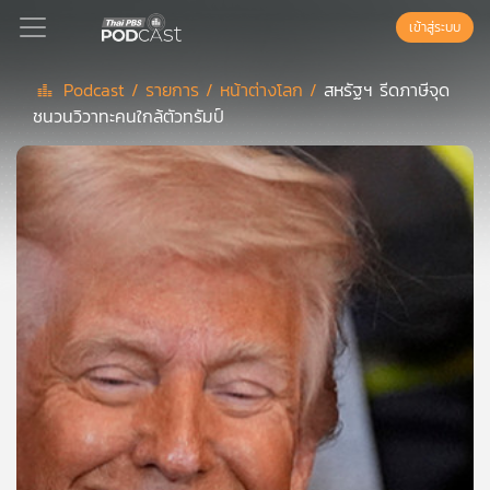
เข้าสู่ระบบ
Podcast /
รายการ /
หน้าต่างโลก /
สหรัฐฯ รีดภาษีจุด
ชนวนวิวาทะคนใกล้ตัวทรัมป์
Podcast
เพล
ย์
ลิ
สต์
แนะนำ
เพล
ย์
ลิ
สต์
ของ