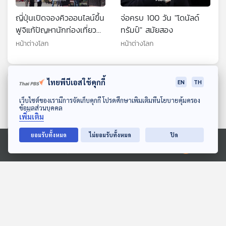
ญี่ปุ่นเปิดจองคิวออนไลน์ขึ้น
จ่อครบ 100 วัน "โดนัลด์
ฟูจิแก้ปัญหานักท่องเที่ยว
ทรัมป์" สมัยสอง
ล้น
หน้าต่างโลก
หน้าต่างโลก
ไทยพีบีเอสใช้คุกกี้
EN
TH
ตอนที่เกี่ยวข้อง
ดาวน์โหลด Thai PBS Podcast Application
เว็บไซต์ของเรามีการจัดเก็บคุกกี้ โปรดศึกษาเพิ่มเติมที่นโยบายคุ้มครอง
ข้อมูลส่วนบุคคล
เพิ่มเติม
ยอมรับทั้งหมด
ไม่ยอมรับทั้งหมด
ปิด
Ⓒ 2020 องค์การกระจายเสียงและแพร่ภาพสาธารณะแห่งประเทศไทย
EP. 186: กุ้ยหลิน ตะลึง ทวี
EP. 196: ชัยชนะของผู้แพ้
ธารา จตุรนที
ทีละเรื่อง ทีละภาพ
ทีละเรื่อง ทีละภาพ