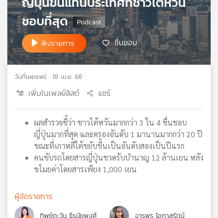
ญี่ปุ่นขึ้นแท่นประเทศที่ชาวไต้หวัน
เครือ
ชอบที่สุด
ข่าย
วิทยุ
ชื่นชอบ
ไทย
ฟังรายการ
พี
บี
เอส
วันที่เผยแพร่ : 18 เม.ย. 68
เพิ่มในเพลย์ลิสต์
แชร์
แผนที่
วิทยุ
ผลสำรวจชี้ว่า ชาวไต้หวันมากกว่า 3 ใน 4 ชื่นชอบ
เครือ
ญี่ปุ่นมากที่สุด และครองอันดับ 1 มานานมากกว่า 20 ปี
ข่าย
ขณะที่เกาหลีใต้ขยับขึ้นเป็นอันดับสองเป็นปีแรก
คนขับรถโดยสารญี่ปุ่นชวดรับบำนาญ 12 ล้านเยน หลัง
ขโมยค่าโดยสารเพียง 1,000 เยน
ผู้จัดรายการ
ทิพย์ตะวัน ธีรนัยพงศ์
จารุพร โอภาสรัตน์