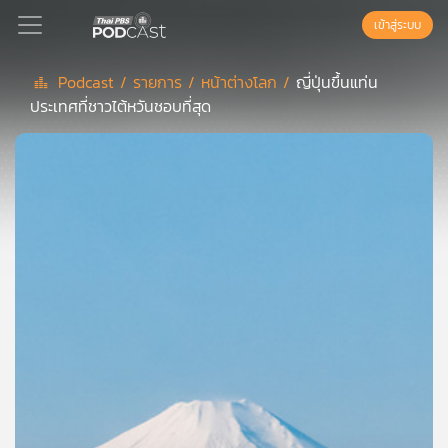
เข้าสู่ระบบ
Podcast /
รายการ /
หน้าต่างโลก /
ญี่ปุ่นขึ้นแท่น
ประเทศที่ชาวไต้หวันชอบที่สุด
Podcast
เพล
ย์
ลิ
สต์
แนะนำ
เพล
ย์
ลิ
สต์
ของ