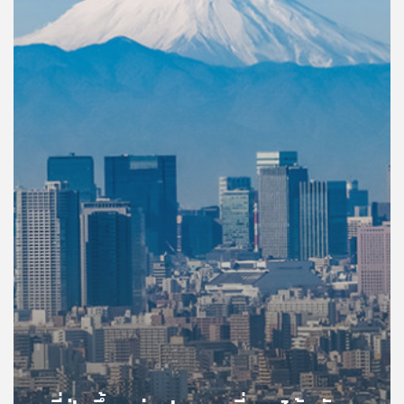
คุณ
เพลง
บทความ
ข่าว
และ
กิจกรรม
เกี่ยว
กับ
เรา