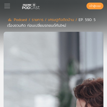
เข้าสู่ระบบ
Podcast /
รายการ /
เศรษฐกิจติดบ้าน /
EP. 590: 5
เรื่องชวนคิด ก่อนเปลี่ยนรถยนต์คันใหม่
Podcast
เพล
ย์
ลิ
สต์
แนะนำ
เพล
ย์
ลิ
สต์
ของ