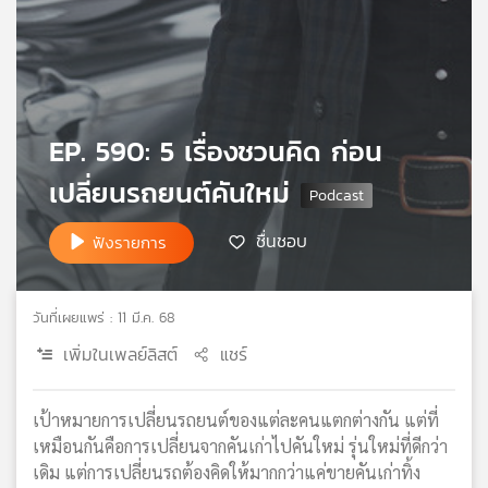
เครือ
ข่าย
วิทยุ
ไทย
พี
EP. 590: 5 เรื่องชวนคิด ก่อน
บี
เอส
เปลี่ยนรถยนต์คันใหม่
ชื่นชอบ
ฟังรายการ
แผนที่
วิทยุ
เครือ
วันที่เผยแพร่ : 11 มี.ค. 68
ข่าย
เพิ่มในเพลย์ลิสต์
แชร์
เป้าหมายการเปลี่ยนรถยนต์ของแต่ละคนแตกต่างกัน แต่ที่
เหมือนกันคือการเปลี่ยนจากคันเก่าไปคันใหม่ รุ่นใหม่ที่ดีกว่า
เดิม แต่การเปลี่ยนรถต้องคิดให้มากกว่าแค่ขายคันเก่าทิ้ง