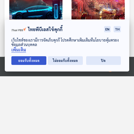
ไทยพีบีเอสใช้คุกกี้
EN
TH
EP. 593: เทียบกันหมัดต่อ
EP. 594: อีเวนต์และเทศกาล
หมัด รถยนต์ไฮบริด จีน-
ระดับโลก ความท้าทายของ
ดาวน์โหลด Thai PBS Podcast Application
เว็บไซต์ของเรามีการจัดเก็บคุกกี้ โปรดศึกษาเพิ่มเติมที่นโยบายคุ้มครอง
ญี่ปุ่น
เศรษฐกิจไทย
ข้อมูลส่วนบุคคล
เศรษฐกิจติดบ้าน
เศรษฐกิจติดบ้าน
เพิ่มเติม
ยอมรับทั้งหมด
ไม่ยอมรับทั้งหมด
ปิด
ตอนที่เกี่ยวข้อง
Ⓒ 2020 องค์การกระจายเสียงและแพร่ภาพสาธารณะแห่งประเทศไทย