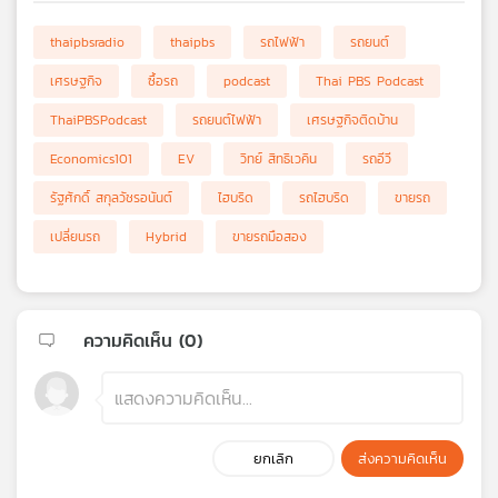
thaipbsradio
thaipbs
รถไฟฟ้า
รถยนต์
เศรษฐกิจ
ซื้อรถ
podcast
Thai PBS Podcast
ThaiPBSPodcast
รถยนต์ไฟฟ้า
เศรษฐกิจติดบ้าน
Economics101
EV
วิทย์ สิทธิเวคิน
รถอีวี
รัฐศักดิ์ สกุลวัชรอนันต์
ไฮบริด
รถไฮบริด
ขายรถ
เปลี่ยนรถ
Hybrid
ขายรถมือสอง
ความคิดเห็น (
0
)
ยกเลิก
ส่งความคิดเห็น