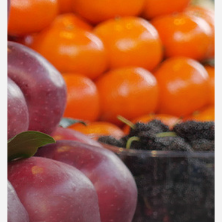
คุณ
เพลง
บทความ
ข่าว
และ
กิจกรรม
เกี่ยว
กับ
เรา