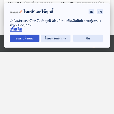
EP. 594: อีเวนต์และเทศกาล
EP. 595: ศักยภาพการท่อง
ระดับโลก ความท้าทายของ
เที่ยวของประเทศลาว
ไทยพีบีเอสใช้คุกกี้
EN
TH
เศรษฐกิจไทย
เศรษฐกิจติดบ้าน
เศรษฐกิจติดบ้าน
ดาวน์โหลด Thai PBS Podcast Application
เว็บไซต์ของเรามีการจัดเก็บคุกกี้ โปรดศึกษาเพิ่มเติมที่นโยบายคุ้มครอง
ข้อมูลส่วนบุคคล
เพิ่มเติม
ตอนที่เกี่ยวข้อง
ยอมรับทั้งหมด
ไม่ยอมรับทั้งหมด
ปิด
Ⓒ 2020 องค์การกระจายเสียงและแพร่ภาพสาธารณะแห่งประเทศไทย
EP. 62: บาร์โค้ด "ทำพิษ"
EP. 2: JUST IN TIME | ธัน
ความเสี่ยง "กกต." เลือกตั้ง
- ธนภัทร ลิมปนะเศรษฐ์
ส่อโมฆะ ?
ตอบโจทย์
Into the Rainbow เรื่องเล่า
จากสายรุ้ง