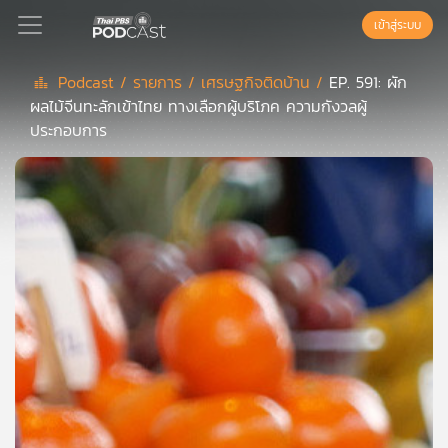
เข้าสู่ระบบ
Podcast /
รายการ /
เศรษฐกิจติดบ้าน /
EP. 591: ผัก
ผลไม้จีนทะลักเข้าไทย ทางเลือกผู้บริโภค ความกังวลผู้
Podcast
ประกอบการ
เพล
ย์
ลิ
สต์
แนะนำ
เพล
ย์
ลิ
สต์
ของ