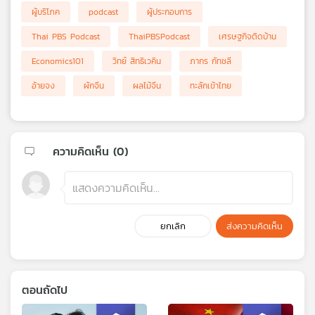
ผู้บริโภค
podcast
ผู้ประกอบการ
Thai PBS Podcast
ThaiPBSPodcast
เศรษฐกิจติดบ้าน
Economics101
วิทย์ สิทธิเวคิน
ภากร กัทชลี
อ้ายจง
ผักจีน
ผลไม้จีน
ทะลักเข้าไทย
ความคิดเห็น (
0
)
ยกเลิก
ส่งความคิดเห็น
ตอนถัดไป