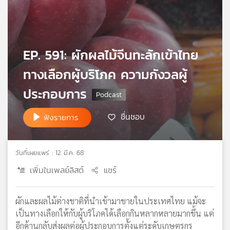
เครือ
ข่าย
วิทยุ
ไทย
EP. 591: ผักผลไม้จีนทะลักเข้าไทย
พี
บี
ทางเลือกผู้บริโภค ความกังวลผู้
เอส
ประกอบการ
ชื่นชอบ
ฟังรายการ
แผนที่
วิทยุ
เครือ
ข่าย
วันที่เผยแพร่ : 12 มี.ค. 68
เพิ่มในเพลย์ลิสต์
แชร์
ผักและผลไม้ต่างชาติที่นำเข้ามาขายในประเทศไทย แม้จะ
เป็นทางเลือกให้กับผู้บริโภคได้เลือกกินหลากหลายมากขึ้น แต่
อีกด้านกลับส่งผลต่อผู้ประกอบการตั้งแต่ระดับเกษตรกร