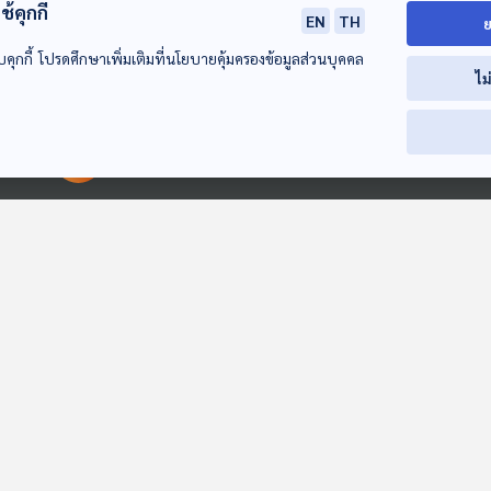
้คุกกี้
EN
TH
ย
บคุกกี้ โปรดศึกษาเพิ่มเติมที่นโยบายคุ้มครองข้อมูลส่วนบุคคล
ไม
EP. 202: ถอดรหัส
EP. 203: ฟื้นฟูภาพ
EP. 204: เจาะลึ
กลยุทธ รัสเซีย ส่ง
ลักษณ์ประเทศไทย
เบื้องหลังทุนจี
สินค้ารุกตลาดจีน
อย่างไรจากปัญหาทุน
ไทย
มองจีนมุมใหม่
มองจีนมุมใหม่
มองจีนมุมใหม่
00:00:00
00:00:00
จีนสีเทา
EP. 240: ว่าด้วย
เกือบ 1 ใน 3 หญิงทั่ว
EP. 257: แผนขึ้
คอคอดกระ - คลอง
โลกเป็นเหยื่อความ
13% ถุงยางอนา