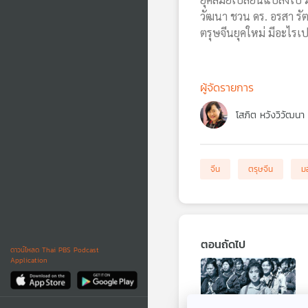
วัฒนา ชวน ดร. อรสา รั
ตรุษจีนยุคใหม่ มีอะไรเป
ผู้จัดรายการ
โสภิต หวังวิวัฒนา
จีน
ตรุษจีน
ม
ตอนถัดไป
ดาวน์โหลด Thai PBS Podcast
Application