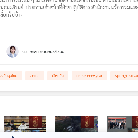
ตนอมรภิรมย์ ประธานเจ้าหน้าที่ฝ่ายปฏิบัติการ สำนักงานนวัตกรรมแล
ลี่ยนไปบ้าง
ดร. อรสา รัตนอมรภิรมย์
องจีนมุมใหม่
China
ปีใหม่จีน
chinesenewyear
SpringFestiva