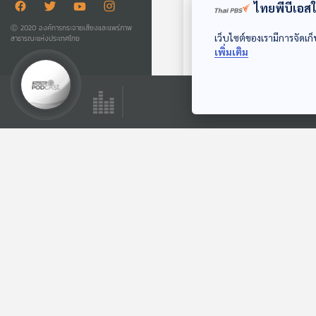
ไทยพีบีเอสใช
Ⓒ 2020 องค์การกระจายเสียงและแพร่ภาพ
เว็บไซต์ของเรามีการจัดเก็
สาธารณะแห่งประเทศไทย
เพิ่มเติม
EP. 201: รู้จักผู้หญิง
จีนผ่านวรรณกรรม
มองจีนมุมใหม่
ตอนที่เกี่ยวข้อง
EP. 278: กานหนาน
– หลานโจว ปลุกเส้น