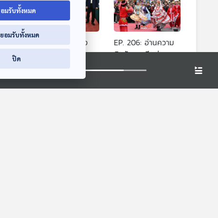
อมรับทั้งหมด
่ยอมรับทั้งหมด
ก
EP. 205: “ระหว่าง
EP. 206: อ่านความ
นเทาใน
บรรทัด” สีจิ้นผิง พบ
คิดรัฐบาลจีนผ่าน
ปิด
CEO บริษัทเทคชั้นนำ
“สมุดปกขาวแผน
มองจีนมุมใหม่
มองจีนมุมใหม่
หนุนเอกชนจีนเคลื่อน
พัฒนาซินเจียง”
เศรษฐกิจ
นภาษี
EP. 187: ลี่เจียง
EP. 236: ซินเจียง
มัย
รำลึก
หมุดหมายด้านการ