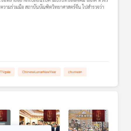
ะความร่วมมือ สถาบันบัณฑิตวิทยาศาสตร์จีน ไปสำรวจว่า
lTVgala
ChineseLunarNewYear
chunwan