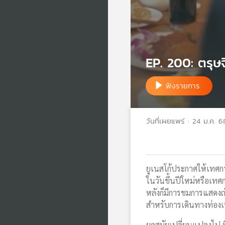
EP. 200: ตรุษจ
ฟังรายการ
วันที่เผยแพร่ : 24 ม.ค. 6
ยูเนสโก้ประกาศให้เทศกาล
ในวันขึ้นปีใหม่หรือเทศ
หลังก็มีการชมการแสดงถ่
สำหรับการเดินทางท่องเ
ยุคสมัยเปลี่ยนแปลงไป ม