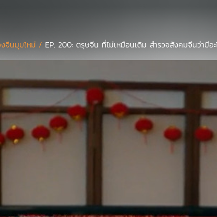
งจีนมุมใหม่ /
EP. 200: ตรุษจีน ที่ไม่เหมือนเดิม สำรวจสังคมจีนว่ามีอ