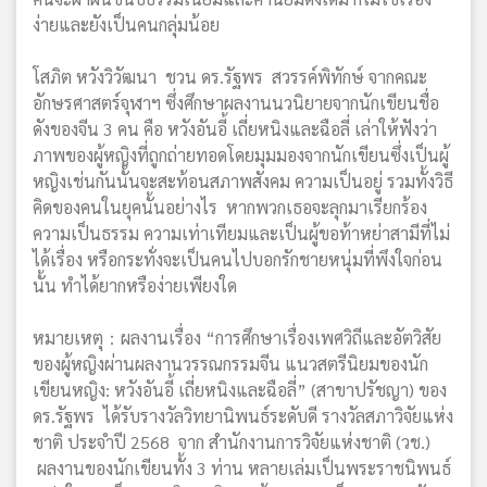
ง่ายและยังเป็นคนกลุ่มน้อย
โสภิต หวังวิวัฒนา ชวน ดร.รัฐพร สวรรค์พิทักษ์ จากคณะ
อักษรศาสตร์จุฬาฯ ซึ่งศึกษาผลงานนวนิยายจากนักเขียนชื่อ
ดังของจีน 3 คน คือ หวังอันอี้ เถี่ยหนิงและฉือลี่ เล่าให้ฟังว่า
ภาพของผู้หญิงที่ถูกถ่ายทอดโดยมุมมองจากนักเขียนซึ่งเป็นผู้
หญิงเช่นกันนั้นจะสะท้อนสภาพสังคม ความเป็นอยู่ รวมทั้งวิธี
คิดของคนในยุคนั้นอย่างไร หากพวกเธอจะลุกมาเรียกร้อง
ความเป็นธรรม ความเท่าเทียมและเป็นผู้ขอท้าหย่าสามีที่ไม่
ได้เรื่อง หรือกระทั่งจะเป็นคนไปบอกรักชายหนุ่มที่พึงใจก่อน
นั้น ทำได้ยากหรือง่ายเพียงใด
หมายเหตุ：ผลงานเรื่อง “การศึกษาเรื่องเพศวิถีและอัตวิสัย
ของผู้หญิงผ่านผลงานวรรณกรรมจีน แนวสตรีนิยมของนัก
เขียนหญิง: หวังอันอี้ เถี่ยหนิงและฉือลี่” (สาขาปรัชญา) ของ
ดร.รัฐพร ได้รับรางวัลวิทยานิพนธ์ระดับดี รางวัลสภาวิจัยแห่ง
ชาติ ประจำปี 2568 จาก สำนักงานการวิจัยแห่งชาติ (วช.)
ผลงานของนักเขียนทั้ง 3 ท่าน หลายเล่มเป็นพระราชนิพนธ์