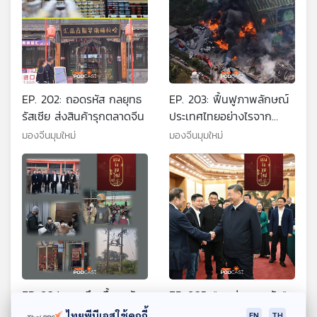
EP. 202: ถอดรหัส กลยุทธ
EP. 203: ฟื้นฟูภาพลักษณ์
รัสเซีย ส่งสินค้ารุกตลาดจีน
ประเทศไทยอย่างไรจาก
ปัญหาทุนจีนสีเทา
มองจีนมุมใหม่
มองจีนมุมใหม่
EP. 204: เจาะลึกเบื้องหลัง
EP. 205: “ระหว่างบรรทัด”
ทุนจีนเทาในไทย
สีจิ้นผิง พบ CEO บริษัทเท
ไทยพีบีเอสใช้คุกกี้
EN
TH