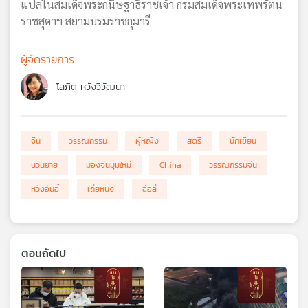
แปลในสมเด็จพระกนิษฐาธิราชเจ้า กรมสมเด็จพระเทพรัตน
ราชสุดาฯ สยามบรมราชกุมารี
ผู้จัดรายการ
โสภิต หวังวิวัฒนา
จีน
วรรณกรรม
ผู้หญิง
สตรี
นักเขียน
นวนิยาย
มองจีนมุมใหม่
China
วรรณกรรมจีน
หวังอันอี้
เถี่ยหนิง
ฉือลี่
ตอนถัดไป