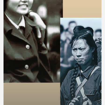
คุณ
เพลง
บทความ
ข่าว
และ
กิจกรรม
เกี่ยว
กับ
เรา