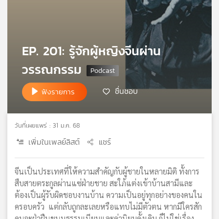
เครือ
ข่าย
วิทยุ
ไทย
EP. 201: รู้จักผู้หญิงจีนผ่าน
พี
บี
วรรณกรรม
เอส
ชื่นชอบ
ฟังรายการ
แผนที่
วิทยุ
วันที่เผยแพร่ : 31 ม.ค. 68
เครือ
เพิ่มในเพลย์ลิสต์
แชร์
ข่าย
จีนเป็นประเทศที่ให้ความสำคัญกับผู้ชายในหลายมิติ ทั้งการ
สืบสายตระกูลผ่านแซ่ฝ่ายชาย สะใภ้แต่งเข้าบ้านสามีและ
ต้องเป็นผู้รับผิดชอบงานบ้าน ความเป็นอยู่ทุกอย่างของคนใน
ครอบครัว แต่กลับถูกละเลยหรือแทบไม่มีตัวตน หากมีใครสัก
คนจะฝ่าฝืนขนบธรรมเนียมและค่านิยมดั้งเดิม ก็ไม่ใช่เรื่อง