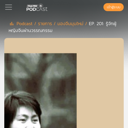
เข้าสู่ระบบ
Podcast /
รายการ /
มองจีนมุมใหม่ /
EP. 201: รู้จักผู้
หญิงจีนผ่านวรรณกรรม
Podcast
เพล
ย์
ลิ
สต์
แนะนำ
เพล
ย์
ลิ
สต์
ของ