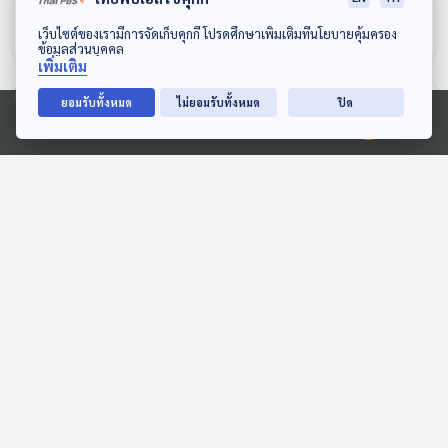
คชั้นนำ หนุนเอกชนจีน
มองจีนมุมใหม่
มองจีนมุมใหม่
ดาวน์โหลด Thai PBS Podcast Application
เว็บไซต์ของเรามีการจัดเก็บคุกกี้ โปรดศึกษาเพิ่มเติมที่นโยบายคุ้มครอง
เคลื่อนเศรษฐกิจ
ข้อมูลส่วนบุคคล
เพิ่มเติม
ตอนที่เกี่ยวข้อง
ยอมรับทั้งหมด
ไม่ยอมรับทั้งหมด
ปิด
Ⓒ 2020 องค์การกระจายเสียงและแพร่ภาพสาธารณะแห่งประเทศไทย
EP. 7: ล่องไพร เทวรูปชาว
EP. 3: ล่องไพร เสือกึ่ง
อินคา
พุทธกาล
ห้องสมุดหลังไมค์
ห้องสมุดหลังไมค์