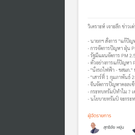
วิเคราะห์ เจาะลึก ข่าวเด่
- นายกฯ สั่งการ "แก้ป
- การจัดการปัญหา ฝุ่น
- รัฐมีแผนจัดการ PM 2.5 
- ตัวอย่างการแก้ปัญหา 
- "นั่งรถไฟฟ้า - ขสมก."
- "เสาร์ที่ 1 กุมภาพันธ์
- จีนจัดการปัญหาคอลเซ็น
- กระทบทรัมป์ทำไม ? 
- นโยบายทรัมป์ จะกระ
ผู้จัดรายการ
สุทธิชัย หยุ่น