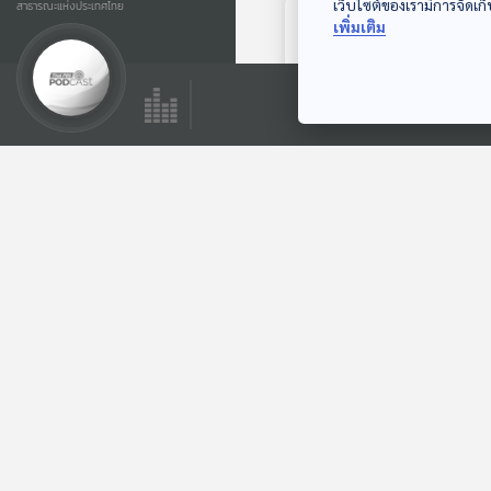
เว็บไซต์ของเรามีการจัดเก็
สาธารณะแห่งประเทศไทย
เพิ่มเติม
ตอนถัดไป
EP. 208: ตัดไฟแก้
ปัญหาแก๊งคอล
เซ็นเตอร์ | ขึ้นฟรี
คุยให้คิด
รถไฟฟ้า-ขสมก. งบ
ทะลุทะลวง | เลือกตั้ง
อบจ. 47 จังหวัด
ตอนที่เกี่ยวข้อง