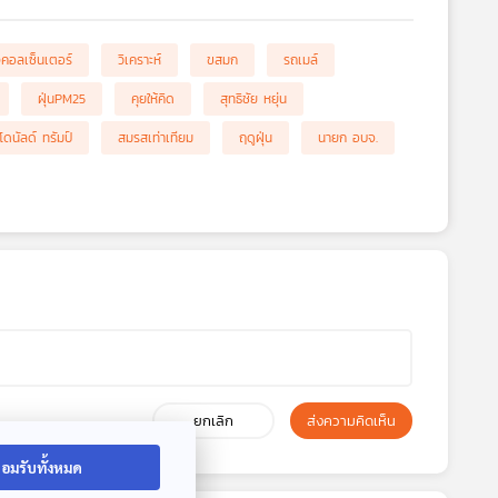
งคอลเซ็นเตอร์
วิเคราะห์
ขสมก
รถเมล์
ฝุ่นPM25
คุยให้คิด
สุทธิชัย หยุ่น
โดนัลด์ ทรัมป์
สมรสเท่าเทียม
ฤดูฝุ่น
นายก อบจ.
ยกเลิก
ส่งความคิดเห็น
อมรับทั้งหมด