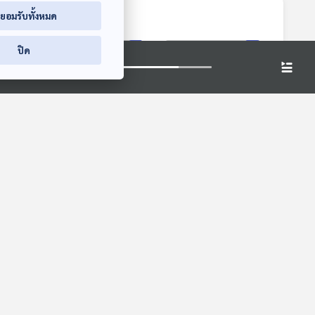
่ยอมรับทั้งหมด
ปิด
 GDP
EP. 212: อุยกูร์ คือ
EP. 213: การเมือง
ื่นไม่
ใคร มีผลกับไทย
ไทยกับผู้มีบทบาท
ัดกัน
อย่างไร | ฝ่ายค้านพุ่ง
นอกรัฐสภา | ทำไม
คุยให้คิด
คุยให้คิด
 |
เป้านายกฯ คนเดียว |
DSI รับคดีฮั้ว สว. |
๊งคอล
ฮั้ว สว. เป็นคดีพิเศษ
อภิปรายวันเดียวจริง
หรือไม่
หรือ