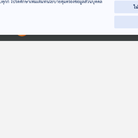
บคุกกี้ โปรดศึกษาเพิ่มเติมที่นโยบายคุ้มครองข้อมูลส่วนบุคคล
ไม
00:00:00
00:00:00
EP. 209: เมื่ออุ๊งอิ๊ง
EP. 210: เกมล่มสภา
EP. 211: ปี 67
พบสี จิ้นผิง |
วันวาเลนไทน์ | เท้ง
ไทยต่ำแจกเงินหม
การเมืองหลังจบศึก
แนะนายกฯ ยุบสภา |
ช่วย | เพื่อไทยซ
คุยให้คิด
คุยให้คิด
คุยให้คิด
เลือกตั้ง อบจ. | เงิน
แก้ไข รธน. ใครได้ใคร
เหตุราคาข้าวตก
หมื่นเฟส 3
เสียในสายตา
3ชาติร่วมแก้แก
ประชาชน
เซนเตอร์