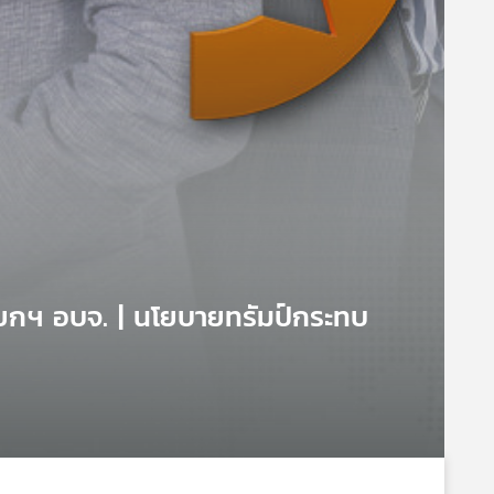
นายกฯ อบจ. | นโยบายทรัมป์กระทบ