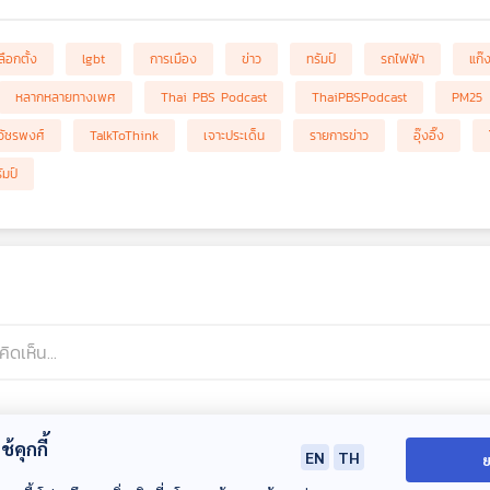
ลือกตั้ง
lgbt
การเมือง
ข่าว
ทรัมป์
รถไฟฟ้า
แก๊
หลากหลายทางเพศ
Thai PBS Podcast
ThaiPBSPodcast
PM25
มวัชรพงศ์
TalkToThink
เจาะประเด็น
รายการข่าว
อุ๊งอิ๊ง
มป์
้คุกกี้
EN
TH
ย