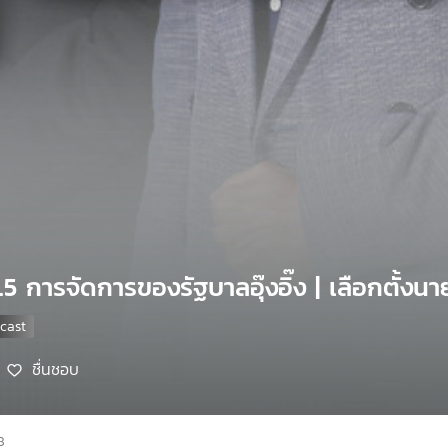
5 การจัดการของรัฐบาลอุ๊งอิ๊ง | เลือกตั้ง
ชื่นชอบ
8