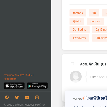
thaipbs
จีน
เ
ฝุ่นพิษ
podcast
วีระ ธีรภัทร
วิสุทธิ์ ค
แพทองธาร
นโยบายทรั
ความคิดเห็น (
0
)
ดาวน์โหลด Thai PBS Podcast
Application
ไทยพีบีเอสใช
Ⓒ 2020 องค์การกระจายเสียงและแพร่ภาพ