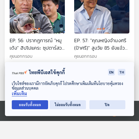
EP. 56: ปรากฏการณ์ "หมู
EP. 57: "คุณหญิงจำนงศรี
เด้ง" ฮิปโปแคระ ซุปตาร์สวน
(ป้าศรี)" สูงวัย 85 ยังแจ๋ว
สัตว์เขาเขียว
ใจเป็นสุข
คุยนอกกรอบ
คุยนอกกรอบ
ไทยพีบีเอสใช้คุกกี้
EN
TH
ตอนที่เกี่ยวข้อง
ดาวน์โหลด Thai PBS Podcast Application
เว็บไซต์ของเรามีการจัดเก็บคุกกี้ โปรดศึกษาเพิ่มเติมที่นโยบายคุ้มครอง
ข้อมูลส่วนบุคคล
เพิ่มเติม
ยอมรับทั้งหมด
ไม่ยอมรับทั้งหมด
ปิด
Ⓒ 2020 องค์การกระจายเสียงและแพร่ภาพสาธารณะแห่งประเทศไทย