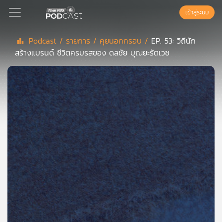
เข้าสู่ระบบ
Podcast /
รายการ /
คุยนอกกรอบ /
EP. 53: วิถีนัก
สร้างแบรนด์ ชีวิตครบรสของ ดลชัย บุณยะรัตเวช
Podcast
เพล
ย์
ลิ
สต์
แนะนำ
เพล
ย์
ลิ
สต์
ของ