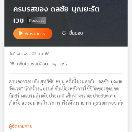
ครบรสของ ดลชัย บุณยะรัต
เครือ
ข่าย
เวช
วิทยุ
ไทย
พี
ชื่นชอบ
ฟังรายการ
บี
เอส
วันที่เผยแพร่ : 02 ม.ค. 68
เพิ่มในเพลย์ลิสต์
แชร์
แผนที่
วิทยุ
เครือ
คุยนอกกรอบ กับ สุทธิชัย หยุ่น ครั้งนี้ชวนคุยกับ "ดลชัย บุณยะ
ข่าย
รัตเวช" นักสร้างแบรนด์ กับเบื้องหลังการใช้ชีวิตของสุดยอด
นักสร้างแบรนด์ระดับประเทศ เส้นทางกว่าจะประสบความ
สำเร็จ และอนาคตในวงการ ฟังได้ในรายการ คุยนอกกรอบ ค่ะ
ผู้จัดรายการ