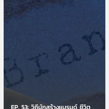
คุณ
เพลง
บทความ
ข่าว
และ
กิจกรรม
เกี่ยว
กับ
เรา
EP. 53: วิถีนักสร้างแบรนด์ ชีวิต