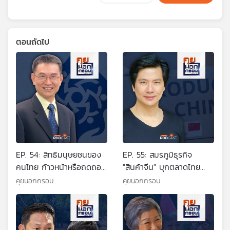
ตอนถัดไป
EP. 54: สิทธิมนุษยชนของ
EP. 55: สมรภูมิธุรกิจ
คนไทย ก้าวหน้าหรือถดถอย
"สินค้าจีน" บุกตลาดไทย
?
ถล่มอีคอมเมิร์ซโลก
คุยนอกกรอบ
คุยนอกกรอบ