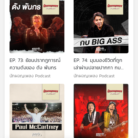
EP. 73: ย้อนปรากฏการณ์
EP. 74: มุมมองชีวิตที่ถูก
ความดังของ ดัง พันกร
เล่าผ่านปลายปากกา กบ
Big Ass
นักผจญเพลง Podcast
นักผจญเพลง Podcast