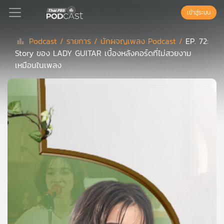
เข้าสู่ระบบ
Podcast /
รายการ /
นักผจญเพลง Podcast /
EP. 72:
Story ของ LADY GUITAR เบื้องหลังคอร์ดที่ไม่สวยงาม
Podcast
เหมือนในเพลง
เพล
ย์
ลิ
สต์
แนะนำ
เพล
ย์
ลิ
สต์
ของ