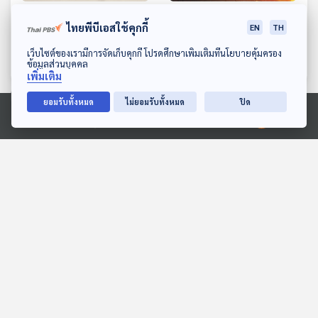
EP. 75: Paul McCartney
EP. 76: 2 เทพ GUITAR
ไทยพีบีเอสใช้คุกกี้
EN
TH
อัจฉริยะทางดนตรี ผู้เป็นกระ
HERO เมืองไทย กับเรื่องที่
ดูกสันหลัง The Beatles
คอกีตาร์ต้องรู้
ดาวน์โหลด Thai PBS Podcast Application
นักผจญเพลง Podcast
นักผจญเพลง Podcast
เว็บไซต์ของเรามีการจัดเก็บคุกกี้ โปรดศึกษาเพิ่มเติมที่นโยบายคุ้มครอง
ข้อมูลส่วนบุคคล
เพิ่มเติม
ยอมรับทั้งหมด
ไม่ยอมรับทั้งหมด
ปิด
ตอนที่เกี่ยวข้อง
Ⓒ 2020 องค์การกระจายเสียงและแพร่ภาพสาธารณะแห่งประเทศไทย
EP. 91: ปรัชญาชีวิต ธุรกิจ
EP. 163: ณัฏฐา | รอบ
แบบเรียบง่าย - มานิต อุดม
13.00 | วันเด็ก 2569
คุณธรรม
Made My Day วันนี้ดีที่สุด
Podcaster ตัวน้อย