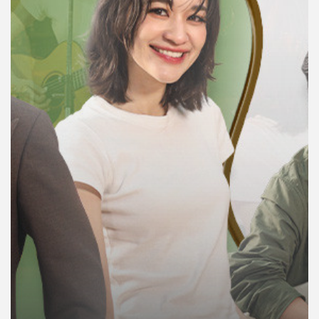
คุณ
เพลง
บทความ
ข่าว
และ
กิจกรรม
เกี่ยว
กับ
เรา