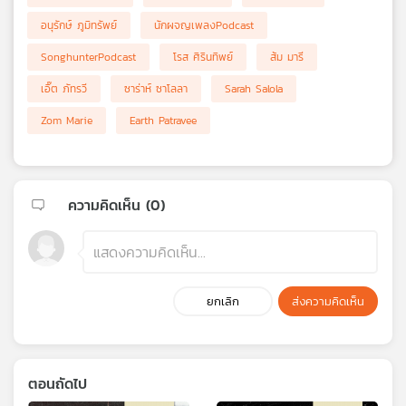
อนุรักษ์ ภูมิทรัพย์
นักผจญเพลงPodcast
SonghunterPodcast
โรส ศิรินทิพย์
ส้ม มารี
เอิ๊ต ภัทรวี
ซาร่าห์ ซาโลลา
Sarah Salola
Zom Marie
Earth Patravee
ความคิดเห็น (
0
)
ยกเลิก
ส่งความคิดเห็น
ตอนถัดไป