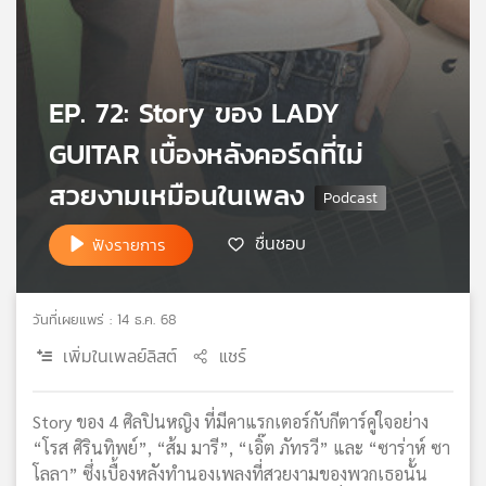
เครือ
ข่าย
วิทยุ
ไทย
EP. 72: Story ของ LADY
พี
บี
GUITAR เบื้องหลังคอร์ดที่ไม่
เอส
สวยงามเหมือนในเพลง
ชื่นชอบ
ฟังรายการ
แผนที่
วิทยุ
เครือ
ข่าย
วันที่เผยแพร่ : 14 ธ.ค. 68
เพิ่มในเพลย์ลิสต์
แชร์
Story ของ 4 ศิลปินหญิง ที่มีคาแรกเตอร์กับกีตาร์คู่ใจอย่าง
“โรส ศิรินทิพย์”, “ส้ม มารี”, “เอิ๊ต ภัทรวี” และ “ซาร่าห์ ซา
โลลา” ซึ่งเบื้องหลังทำนองเพลงที่สวยงามของพวกเธอนั้น