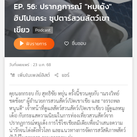
EP. 56: ปรากฏการณ์ "หมูเด้ง"
เครือ
ข่าย
ฮิปโปแคระ ซุปตาร์สวนสัตว์เขา
วิทยุ
ไทย
เขียว
พี
บี
ชื่นชอบ
ฟังรายการ
เอส
วันที่เผยแพร่ : 23 ม.ค. 68
แผนที่
เพิ่มในเพลย์ลิสต์
แชร์
วิทยุ
เครือ
ข่าย
คุยนอกกรอบ กับ สุทธิชัย หยุ่น ครั้งนี้ชวนคุยกับ "ณรงวิทย์
ชดช้อย" ผู้อำนวยการสวนสัตว์เปิดเขาเขีย และ "อรรถพล
หนุนดี" เจ้าหน้าที่ดูแลสัตว์สวนสัตว์เปิดเขาเขียว (ผู้ดูแลหมู
เด้ง) กับกระแสความนิยมในการท่องเที่ยวสวนสัตว์จาก
ปรากฏการณ์หมูเด้ง การใช้โซเชียลมีเดียเพื่อนำเสนอความ
น่ารักจนโด่งดังทั่วโลก และแนวทางการจัดการสวัสดิภาพสัตว์