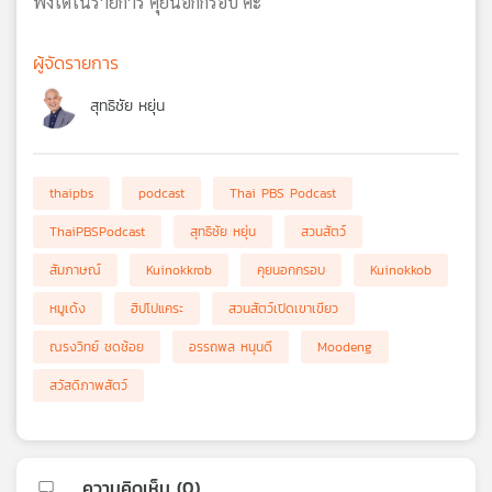
ฟังได้ในรายการ คุยนอกกรอบ ค่ะ
ผู้จัดรายการ
สุทธิชัย หยุ่น
thaipbs
podcast
Thai PBS Podcast
ThaiPBSPodcast
สุทธิชัย หยุ่น
สวนสัตว์
สัมภาษณ์
Kuinokkrob
คุยนอกกรอบ
Kuinokkob
หมูเด้ง
ฮิปโปแคระ
สวนสัตว์เปิดเขาเขียว
ณรงวิทย์ ชดช้อย
อรรถพล หนุนดี
Moodeng
สวัสดิภาพสัตว์
ความคิดเห็น (
0
)