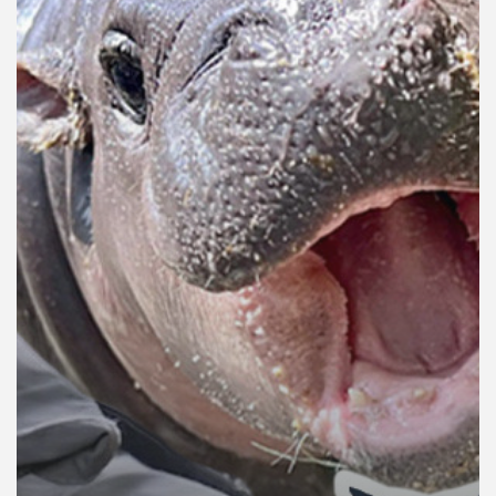
คุณ
เพลง
บทความ
ข่าว
และ
กิจกรรม
เกี่ยว
กับ
เรา