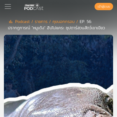
เข้าสู่ระบบ
Podcast /
รายการ /
คุยนอกกรอบ /
EP. 56:
ปรากฏการณ์ "หมูเด้ง" ฮิปโปแคระ ซุปตาร์สวนสัตว์เขาเขียว
Podcast
เพล
ย์
ลิ
สต์
แนะนำ
เพล
ย์
ลิ
สต์
ของ