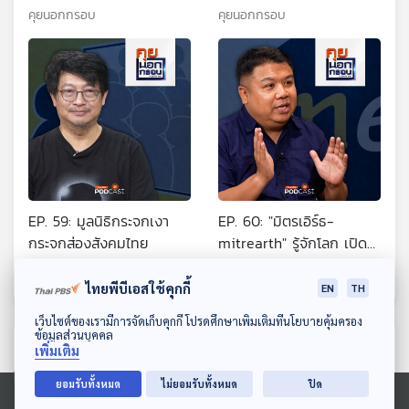
ใจเป็นสุข
ไซเบอร์
คุยนอกกรอบ
คุยนอกกรอบ
EP. 59: มูลนิธิกระจกเงา
EP. 60: "มิตรเอิร์ธ-
กระจกส่องสังคมไทย
mitrearth" รู้จักโลก เปิด
ความลับ "ธรณีวิทยา"
คุยนอกกรอบ
คุยนอกกรอบ
ไทยพีบีเอสใช้คุกกี้
EN
TH
ดาวน์โหลด Thai PBS Podcast Application
เว็บไซต์ของเรามีการจัดเก็บคุกกี้ โปรดศึกษาเพิ่มเติมที่นโยบายคุ้มครอง
ข้อมูลส่วนบุคคล
ตอนที่เกี่ยวข้อง
เพิ่มเติม
ยอมรับทั้งหมด
ไม่ยอมรับทั้งหมด
ปิด