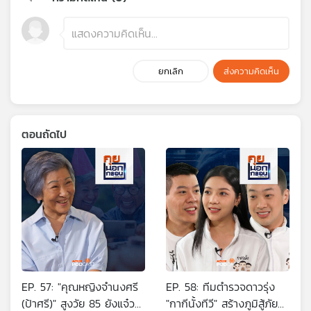
ยกเลิก
ส่งความคิดเห็น
ตอนถัดไป
EP. 57: "คุณหญิงจำนงศรี
EP. 58: ทีมตำรวจดาวรุ่ง
(ป้าศรี)" สูงวัย 85 ยังแจ๋ว
"กากีนั้งทีวี" สร้างภูมิสู้ภัย