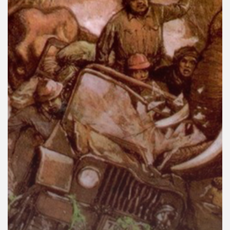
คุณ
เพลง
บทความ
ข่าว
และ
กิจกรรม
เกี่ยว
กับ
เรา