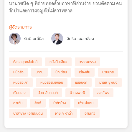
นานาชนิด ๆ ที่ถ่ายทอดด้วยภาษาที่อ่านง่าย ชวนติดตาม คน
รักป่าและการผจญภัยไม่ควรพลาด
ผู้จัดรายการ
รัศมี มณีนิล
จิตริน เมฆเหลือง
ห้องสมุดหลังไมค์
หนังสือเสียง
วรรณกรรม
หนังสือ
นิทาน
นักเขียน
เรื่องสั้น
นวนิยาย
หนังสือเก่า
หนังสือสมัยก่อน
แม่อนงค์
มาลัย ชูพินิจ
เรียมเอง
น้อย อินทนนท์
ป่าดงพงพี
ล่องไพร
ตาเกิ้น
ศักดิ์
ป่าช้าช้าง
เจ้าแผ่นดิน
ป่าช้าช้าง เจ้าแผ่นดิน
อ้ายเก งาดำ
จามเทวี