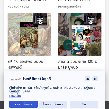
ห้องสมุดหลังไมค์
ห้องสมุดหลังไมค์
EP. 17: ล่องไพร มนุษย์
สารคดี ฉบับพิเศษ 120 ปี
หิมพานต์
มาลัย ชูพินิจ
ห้องสมุดหลังไมค์
ห้องสมุดหลังไมค์
ไทยพีบีเอสใช้คุกกี้
EN
TH
ดาวน์โหลด Thai PBS Podcast Application
เว็บไซต์ของเรามีการจัดเก็บคุกกี้ โปรดศึกษาเพิ่มเติมที่นโยบายคุ้มครอง
ข้อมูลส่วนบุคคล
ตอนที่เกี่ยวข้อง
เพิ่มเติม
ยอมรับทั้งหมด
ไม่ยอมรับทั้งหมด
ปิด