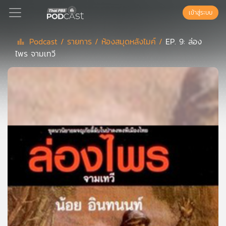
เข้าสู่ระบบ
Podcast /
รายการ /
ห้องสมุดหลังไมค์ /
EP. 9: ล่อง
ไพร จามเทวี
Podcast
เพล
ย์
ลิ
สต์
แนะนำ
เพล
ย์
ลิ
สต์
ของ