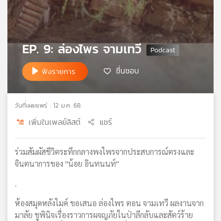
เครือ
ข่าย
วิทยุ
ไทย
EP. 9: ล่องไพร จามเทวี
พี
บี
ชื่นชอบ
ฟังรายการ
เอส
วันที่เผยแพร่ : 12 ม.ค. 68
แผนที่
เพิ่มในเพลย์ลิสต์
แชร์
วิทยุ
เครือ
ข่าย
ร่วมสัมผัสชีวิตระทึกกลางพงไพรจากประสบการณ์ตรงและ
จินตนาการของ "น้อย อินทนนท์"
.
ห้องสมุดหลังไมค์ ขอเสนอ ล่องไพร ตอน จามเทวี ผลงานจาก
มาลัย ชูพินิจเรื่องราวการผจญภัยในป่าลึกลับและสัตว์ร้าย