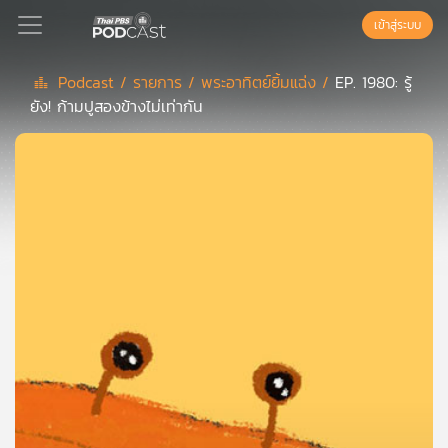
เข้าสู่ระบบ
Podcast /
รายการ /
พระอาทิตย์ยิ้มแฉ่ง /
EP. 1980: รู้
ยัง! ก้ามปูสองข้างไม่เท่ากัน
Podcast
เพล
ย์
ลิ
สต์
แนะนำ
เพล
ย์
ลิ
สต์
ของ