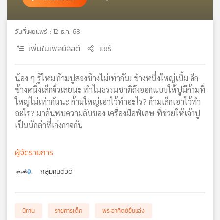
เครือ
ข่าย
วันที่เผยแพร่ : 12 ธ.ค. 68
วิทยุ
ไทย
เพิ่มในเพลย์ลิสต์
แชร์
พี
บี
เอส
น้อง ๆ รู้ไหม ก้ามปูสองข้างไม่เท่ากัน! ข้างหนึ่งใหญ่เบิ้ม อีก
ข้างหนึ่งเล็กจิ๋วเลยนะ ทำไมธรรมชาติถึงออกแบบให้ปูมีก้ามที่
ใหญ่ไม่เท่ากันนะ ก้ามใหญ่เอาไว้ทำอะไร? ก้ามเล็กเอาไว้ทำ
แผนที่
อะไร? มาค้นพบความลับของ เครื่องมือพิเศษ ที่ช่วยให้เจ้าปู
วิทยุ
เป็นนักล่าที่เก่งกาจกัน
เครือ
ข่าย
ผู้จัดรายการ
กลุ่มคนตัวดี
นิทาน
รายการเด็ก
พระอาทิตย์ยิ้มแฉ่ง