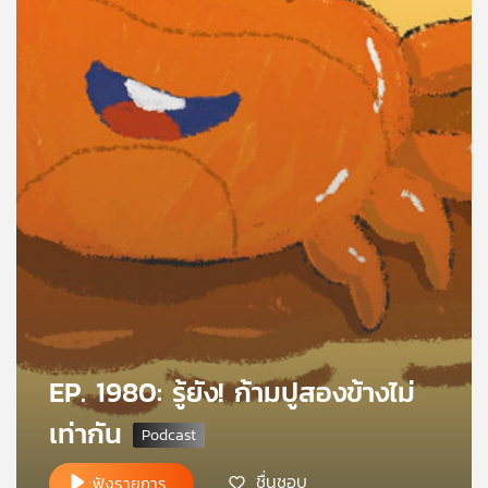
คุณ
เพลง
บทความ
ข่าว
และ
กิจกรรม
เกี่ยว
EP. 1980: รู้ยัง! ก้ามปูสองข้างไม่
กับ
เท่ากัน
เรา
ชื่นชอบ
ฟังรายการ