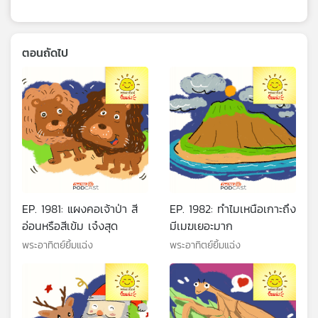
ตอนถัดไป
EP. 1981: แผงคอเจ้าป่า สี
EP. 1982: ทำไมเหนือเกาะถึง
อ่อนหรือสีเข้ม เจ๋งสุด
มีเมฆเยอะมาก
พระอาทิตย์ยิ้มแฉ่ง
พระอาทิตย์ยิ้มแฉ่ง