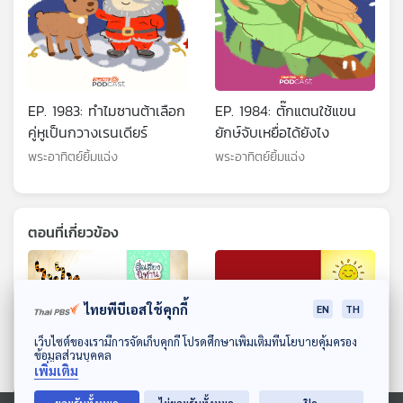
EP. 1983: ทำไมซานต้าเลือก
EP. 1984: ตั๊กแตนใช้แขน
คู่หูเป็นกวางเรนเดียร์
ยักษ์จับเหยื่อได้ยังไง
พระอาทิตย์ยิ้มแฉ่ง
พระอาทิตย์ยิ้มแฉ่ง
ตอนที่เกี่ยวข้อง
ไทยพีบีเอสใช้คุกกี้
EN
TH
ดาวน์โหลด Thai PBS Podcast Application
เว็บไซต์ของเรามีการจัดเก็บคุกกี้ โปรดศึกษาเพิ่มเติมที่นโยบายคุ้มครอง
ข้อมูลส่วนบุคคล
เพิ่มเติม