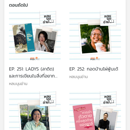
ตอนถัดไป
EP. 251: LADYS (ลาดิด)
EP. 252: กอดบ้านไผ่พู้นเด้
และการเขียนในสิ่งที่อยาก
หลบมุมอ่าน
พูด
หลบมุมอ่าน