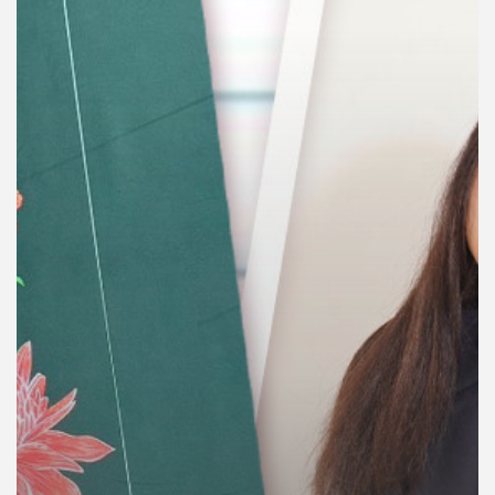
คุณ
เพลง
บทความ
ข่าว
และ
กิจกรรม
เกี่ยว
กับ
เรา