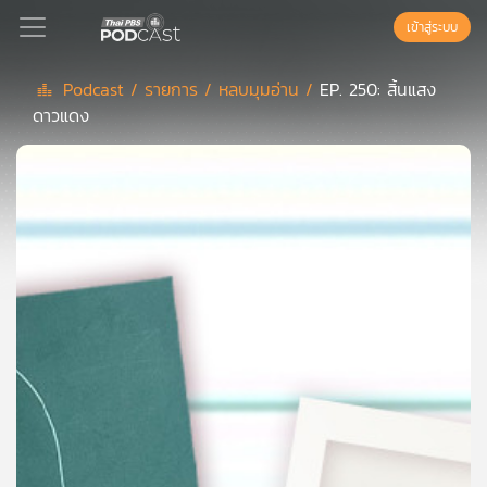
เข้าสู่ระบบ
Podcast /
รายการ /
หลบมุมอ่าน /
EP. 250: สิ้นแสง
ดาวแดง
Podcast
เพล
ย์
ลิ
สต์
แนะนำ
เพล
ย์
ลิ
สต์
ของ