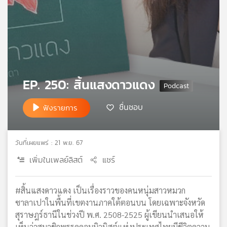
เครือ
ข่าย
วิทยุ
ไทย
พี
บี
เอส
EP. 250: สิ้นแสงดาวแดง
ชื่นชอบ
ฟังรายการ
แผนที่
วิทยุ
เครือ
วันที่เผยแพร่ : 21 พ.ย. 67
ข่าย
เพิ่มในเพลย์ลิสต์
แชร์
#สิ้นแสงดาวแดง เป็นเรื่องราวของคนหนุ่มสาวหมวก
ซาลาเปาในพื้นที่เขตงานภาคใต้ตอนบน โดยเฉพาะจังหวัด
สุราษฎร์ธานีในช่วงปี พ.ศ. 2508-2525 ผู้เขียนนำเสนอให้
เห็นว่าสมาชิกพรรคคอมมิวนิสต์แห่งประเทศไทยมีชีวิตความ