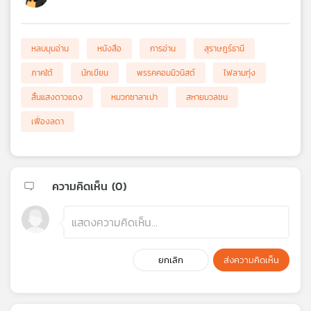
หลบมุมอ่าน
หนังสือ
การอ่าน
สุราษฎร์ธานี
ภาคใต้
นักเขียน
พรรคคอมมิวนิสต์
ไฟลามทุ่ง
สิ้นแสงดาวแดง
หมวกซาลาเปา
สหายมวลชน
เฟื่องลดา
ความคิดเห็น (
0
)
ยกเลิก
ส่งความคิดเห็น