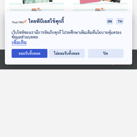
EP. 253: แม่บ้านอิสระ on
EP. 254: การผจญภัย
ไทยพีบีเอสใช้คุกกี้
EN
TH
the Move
ภายในจิตใจของชาลี
ดาวน์โหลด Thai PBS Podcast Application
เว็บไซต์ของเรามีการจัดเก็บคุกกี้ โปรดศึกษาเพิ่มเติมที่นโยบายคุ้มครอง
หลบมุมอ่าน
หลบมุมอ่าน
ข้อมูลส่วนบุคคล
เพิ่มเติม
ยอมรับทั้งหมด
ไม่ยอมรับทั้งหมด
ปิด
ตอนที่เกี่ยวข้อง
Ⓒ 2020 องค์การกระจายเสียงและแพร่ภาพสาธารณะแห่งประเทศไทย
EP. 12: ล่องไพร เทวรูปชาว
EP. 7: ล่องไพร ทางช้าง
อินคา
เผือก