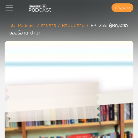
เข้าสู่ระบบ
Podcast /
รายการ /
หลบมุมอ่าน /
EP. 255: ผู้หญิงขอ
งออร์ฮาน ปามุก
Podcast
เพล
ย์
ลิ
สต์
แนะนำ
เพล
ย์
ลิ
สต์
ของ