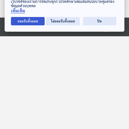
เว็บไซต์ของเรามีการจัดเก็บคุกกี้ โปรดศึกษาเพิ่มเติมที่นโยบายคุ้มครอง
ข้อมูลส่วนบุคคล
เพิ่มเติม
ตอนที่เกี่ยวข้อง
ยอมรับทั้งหมด
ไม่ยอมรับทั้งหมด
ปิด
Ⓒ 2020 องค์การกระจายเสียงและแพร่ภาพสาธารณะแห่งประเทศไทย
EP. 17: ล่องไพร เสือกึ่ง
EP. 16: ล่องไพร ทางช้าง
พุทธกาล
เผือก
ห้องสมุดหลังไมค์
ห้องสมุดหลังไมค์