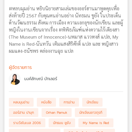
#หลบมุมอ่าน หยิบนิยายสามเล่มของออร์ฮานมาพูดคุยเพื่อ
ส่งท้ายปี 2567 กับคุณคนอ่านอย่าง นัทธมน ชูยัง ในประเด็น
ด้านวัฒนธรรม สังคม การเมือง ความเอกอุของนักเขียน และผู้
หญิงในงานเขียนจากเรื่อง #พิพิธภัณฑ์แห่งความไร้เดียงสา
(The Museum of Innocence)-นพมาส แววหงส์ แปล, My
Name is Red-นันทวัน เติมแสงสิริศักดิ์ แปล และ หญิงสาว
ผมแดง-ธนัชพร คล่องงานฉุย แปล
ผู้จัดรายการ
นงค์ลักษณ์ บัทเลอร์
หลบมุมอ่าน
หนังสือ
การอ่าน
นักเขียน
ออร์ฮาน ปามุก
Orhan Pamuk
นักเขียนชาวตุรกี
รางวัลโนเบล 2006
นัทธมน ชูยัง
My Name is Red