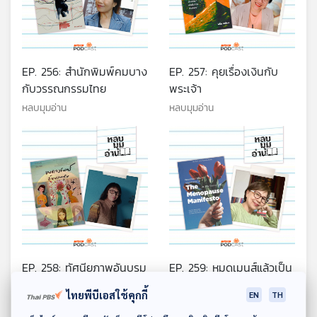
EP. 256: สำนักพิมพ์คมบาง
EP. 257: คุยเรื่องเงินกับ
กับวรรณกรรมไทย
พระเจ้า
หลบมุมอ่าน
หลบมุมอ่าน
EP. 258: ทัศนียภาพอันบรม
EP. 259: หมดเมนส์แล้วเป็น
สุขของปันนารีย์
ไง
ไทยพีบีเอสใช้คุกกี้
EN
TH
หลบมุมอ่าน
หลบมุมอ่าน
ดาวน์โหลด Thai PBS Podcast Application