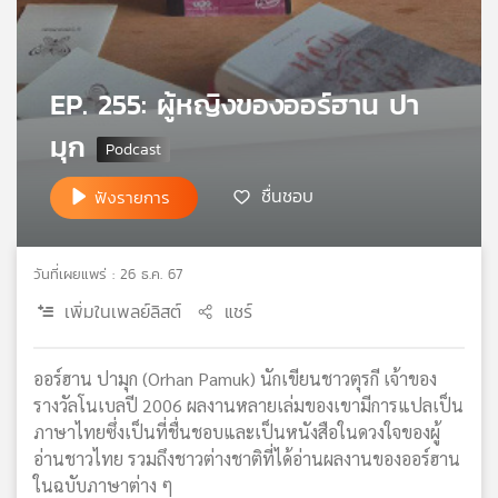
เครือ
ข่าย
วิทยุ
EP. 255: ผู้หญิงของออร์ฮาน ปา
ไทย
พี
มุก
บี
เอส
ชื่นชอบ
ฟังรายการ
แผนที่
วันที่เผยแพร่ : 26 ธ.ค. 67
วิทยุ
เครือ
เพิ่มในเพลย์ลิสต์
แชร์
ข่าย
ออร์ฮาน ปามุก (Orhan Pamuk) นักเขียนชาวตุรกี เจ้าของ
รางวัลโนเบลปี 2006 ผลงานหลายเล่มของเขามีการแปลเป็น
ภาษาไทยซึ่งเป็นที่ชื่นชอบและเป็นหนังสือในดวงใจของผู้
อ่านชาวไทย รวมถึงชาวต่างชาติที่ได้อ่านผลงานของออร์ฮาน
ในฉบับภาษาต่าง ๆ