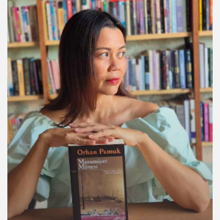
คุณ
เพลง
บทความ
ข่าว
และ
กิจกรรม
เกี่ยว
กับ
เรา