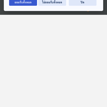
ยอมรับทั้งหมด
ไม่ยอมรับทั้งหมด
ปิด
Ⓒ 2020 องค์การกระจายเสียงและแพร่ภาพสาธารณะแห่งประเทศไทย
EP. 10: ล่องไพร ทางช้าง
EP. 3: ล่องไพร เมืองลับแล
เผือก
ห้องสมุดหลังไมค์
ห้องสมุดหลังไมค์