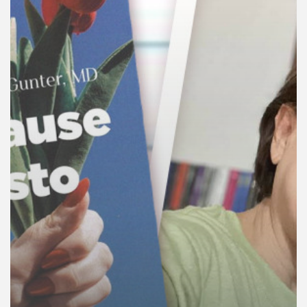
คุณ
เพลง
บทความ
ข่าว
และ
กิจกรรม
เกี่ยว
กับ
เรา