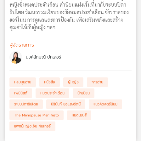
หญิงซึ่งหมดประจำเดือน ค่านิยมแฝงเร้นที่มากับระบบปิตา
ธิปไตย วัฒนธรรมเงียบของวัยหมดประจำเดือน จักรวาลของ
ฮอร์โมน การดูแลและการป้องกัน เพื่อเสริมพลังและสร้าง
คุณค่าให้กับผู้หญิง ฯลฯ
ผู้จัดรายการ
นงค์ลักษณ์ บัทเลอร์
หลบมุมอ่าน
หนังสือ
ผู้หญิง
การอ่าน
เฟมินิสต์
หมดประจำเดือน
นักเขียน
ระบบปิตาธิปไตย
นิธินันท์ ยอแสงรัตน์
แนวคิดสตรีนิยม
The Menopause Manifesto
หมดเมนส์
แพทย์หญิงเจ็น กันเทอร์