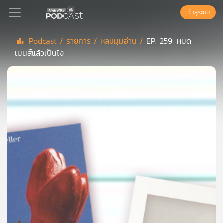
เข้าสู่ระบบ
Podcast /
รายการ /
หลบมุมอ่าน /
EP. 259: หมด
เมนส์แล้วเป็นไง
Podcast
เพล
ย์
ลิ
สต์
แนะนำ
เพล
ย์
ลิ
สต์
ของ