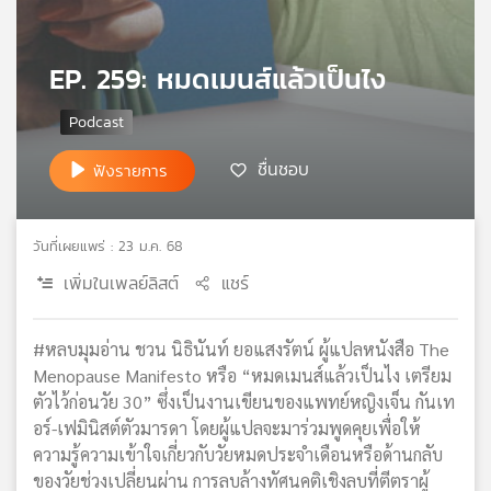
เครือ
ข่าย
EP. 259: หมดเมนส์แล้วเป็นไง
วิทยุ
ไทย
พี
บี
ชื่นชอบ
เอส
ฟังรายการ
วันที่เผยแพร่ : 23 ม.ค. 68
แผนที่
วิทยุ
เพิ่มในเพลย์ลิสต์
แชร์
เครือ
ข่าย
#หลบมุมอ่าน ชวน นิธินันท์ ยอแสงรัตน์ ผู้แปลหนังสือ The
Menopause Manifesto หรือ “หมดเมนส์แล้วเป็นไง เตรียม
ตัวไว้ก่อนวัย 30” ซึ่งเป็นงานเขียนของแพทย์หญิงเจ็น กันเท
อร์-เฟมินิสต์ตัวมารดา โดยผู้แปลจะมาร่วมพูดคุยเพื่อให้
ความรู้ความเข้าใจเกี่ยวกับวัยหมดประจำเดือนหรือด้านกลับ
ของวัยช่วงเปลี่ยนผ่าน การลบล้างทัศนคติเชิงลบที่ตีตราผู้