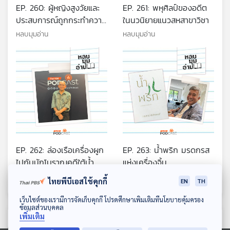
EP. 260: ผู้หญิงสูงวัยและ
EP. 261: พหุศิลป์ของอดีต
ประสบการณ์ถูกกระทำความ
ในนวนิยายแนวสหสาขาวิชา
รุนแรง
หลบมุมอ่าน
หลบมุมอ่าน
EP. 262: ล่องเรือเครื่องผูก
EP. 263: น้ำพริก มรดกรส
ไปกับนักโบราณคดีใต้น้ำ
แห่งเครื่องจิ้ม
หลบมุมอ่าน
หลบมุมอ่าน
ไทยพีบีเอสใช้คุกกี้
EN
TH
ดาวน์โหลด Thai PBS Podcast Application
เว็บไซต์ของเรามีการจัดเก็บคุกกี้ โปรดศึกษาเพิ่มเติมที่นโยบายคุ้มครอง
ข้อมูลส่วนบุคคล
เพิ่มเติม
ตอนที่เกี่ยวข้อง