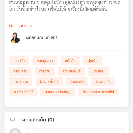
#หลบมุมอ่าน ชวนคุณไอริสา ผู้แปล มาร่วมพูดคุยว่า เราจะ
โอบรับรักอย่างไรนะ เพื่อไม่ให้ #เรื่องนี้เกิดแต่กับฉัน
ผู้จัดรายการ
นงค์ลักษณ์ บัทเลอร์
ความรัก
หลบมุมอ่าน
หนังสือ
ผู้หญิง
ครอบครัว
การอ่าน
ความสัมพันธ์
นักเขียน
การทำงาน
ไอริสา ชั้นศิริ
โอบรับรัก
Love Life
แมทธิว ฮัสซีย์
สังคมชายเป็นใหญ่
ศิลปะการโอบรับรักที่ใช่
ความคิดเห็น (
0
)