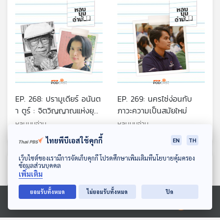
EP. 268: ปรามูเดียร์ อนันต
EP. 269: นครไซ่ง่อนกับ
า ตูร์ : จิตวิญญาณแห่งยุค
ภาวะความเป็นสมัยใหม่
สมัยของอินโดนีเซีย
หลบมุมอ่าน
หลบมุมอ่าน
ไทยพีบีเอสใช้คุกกี้
EN
TH
ดาวน์โหลด Thai PBS Podcast Application
เว็บไซต์ของเรามีการจัดเก็บคุกกี้ โปรดศึกษาเพิ่มเติมที่นโยบายคุ้มครอง
ตอนที่เกี่ยวข้อง
ข้อมูลส่วนบุคคล
เพิ่มเติม
ยอมรับทั้งหมด
ไม่ยอมรับทั้งหมด
ปิด
Ⓒ 2020 องค์การกระจายเสียงและแพร่ภาพสาธารณะแห่งประเทศไทย