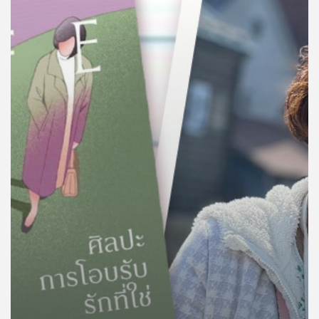
คุณ
เพลง
บทความ
ข่าว
และ
กิจกรรม
เกี่ยว
กับ
เรา