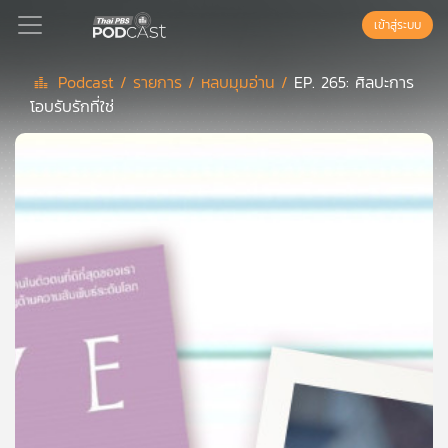
เข้าสู่ระบบ
Podcast /
รายการ /
หลบมุมอ่าน /
EP. 265: ศิลปะการ
โอบรับรักที่ใช่
Podcast
เพล
ย์
ลิ
สต์
แนะนำ
เพล
ย์
ลิ
สต์
ของ