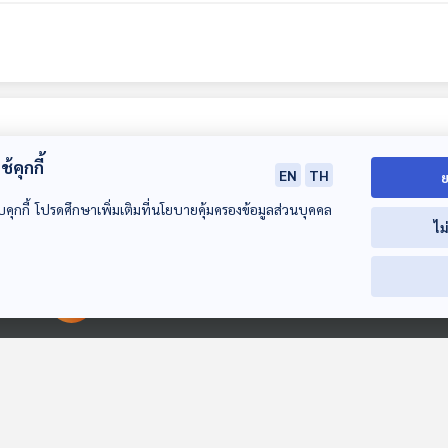
้คุกกี้
EN
TH
ย
บคุกกี้ โปรดศึกษาเพิ่มเติมที่นโยบายคุ้มครองข้อมูลส่วนบุคคล
ไม
00:00:00
00:00:00
EP. 253: แม่บ้านอิสระ
EP. 254: การผจญ
EP. 255: ผู้หญิ
on the Move
ภัยภายในจิตใจของชา
งออร์ฮาน ปามุ
ลี
หลบมุมอ่าน
หลบมุมอ่าน
หลบมุมอ่าน