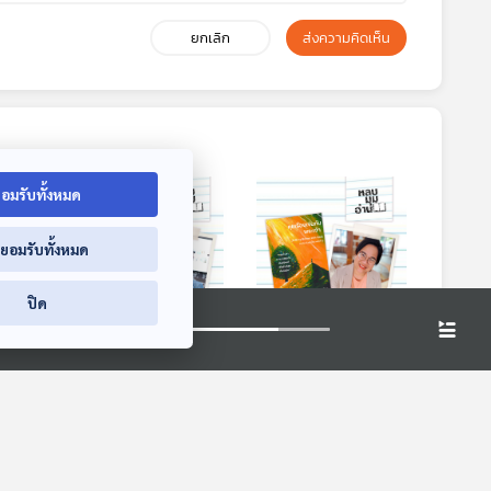
ยกเลิก
ส่งความคิดเห็น
อมรับทั้งหมด
่ยอมรับทั้งหมด
ปิด
งขอ
EP. 256: สำนักพิมพ์
EP. 257: คุยเรื่องเงิน
ก
คมบางกับ
กับพระเจ้า
วรรณกรรมไทย
หลบมุมอ่าน
หลบมุมอ่าน