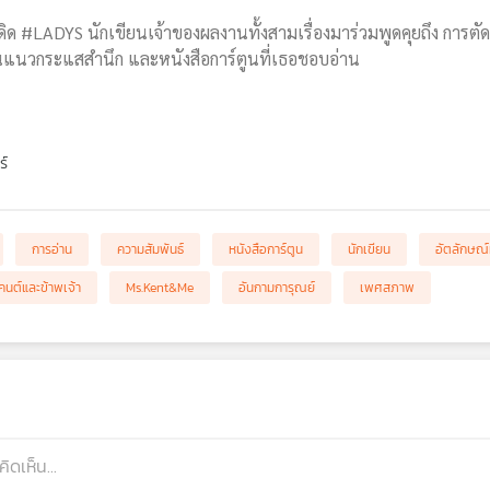
ด #LADYS นักเขียนเจ้าของผลงานทั้งสามเรื่องมาร่วมพูดคุยถึง การต
นแนวกระแสสำนึก และหนังสือการ์ตูนที่เธอชอบอ่าน
ร์
การอ่าน
ความสัมพันธ์
หนังสือการ์ตูน
นักเขียน
อัตลักษณ
คนต์และข้าพเจ้า
Ms.Kent&Me
อันกามการุณย์
เพศสภาพ