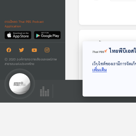
ดาวน์โหลด Thai PBS Podcast
Application
ตอนถัดไป
ไทยพีบีเอสใช
Ⓒ 2020 องค์การกระจายเสียงและแพร่ภาพ
เว็บไซต์ของเรามีการจัดเก็
สาธารณะแห่งประเทศไทย
เพิ่มเติม
EP. 252: กอดบ้านไผ่
พู้นเด้
หลบมุมอ่าน